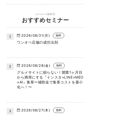
canaeru編集部
おすすめセミナー
2026/08/31(月)
無料
ワンオペ店舗の成功法則
2026/08/28(金)
無料
グルメサイトに頼らない！開業1ヶ月目
から満席にする『インスタ×LINE×MEO
×AI』集客〜補助金で集客コストを最小
化へ！〜
2026/08/27(木)
無料