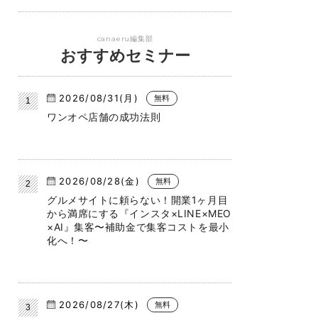
canaeru編集部
おすすめセミナー
2026/08/31(月)
無料
ワンオペ店舗の成功法則
2026/08/28(金)
無料
グルメサイトに頼らない！開業1ヶ月目
から満席にする『インスタ×LINE×MEO
×AI』集客〜補助金で集客コストを最小
化へ！〜
2026/08/27(木)
無料