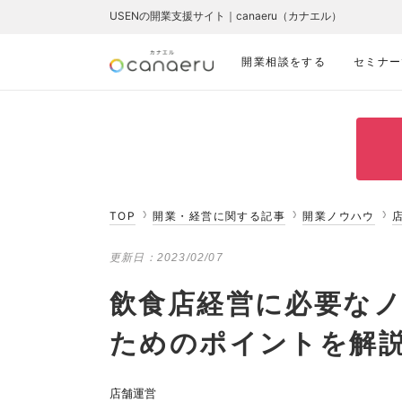
USENの開業支援サイト｜canaeru（カナエル）
開業相談をする
セミナー
TOP
開業・経営に関する記事
開業ノウハウ
更新日：
2023/02/07
飲食店経営に必要な
ためのポイントを解
店舗運営