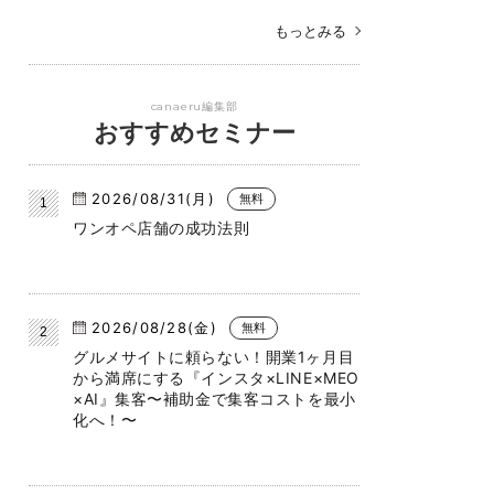
もっとみる
canaeru編集部
おすすめセミナー
2026/08/31(月)
無料
ワンオペ店舗の成功法則
2026/08/28(金)
無料
グルメサイトに頼らない！開業1ヶ月目
から満席にする『インスタ×LINE×MEO
×AI』集客〜補助金で集客コストを最小
化へ！〜