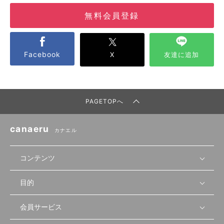
無料会員登録
Facebook
X
友達に追加
PAGETOPへ
canaeru
カナエル
コンテンツ
目的
無料開業相談
セミナーで学ぶ
会員サービス
店舗運営
物件を探す
セミナー情報