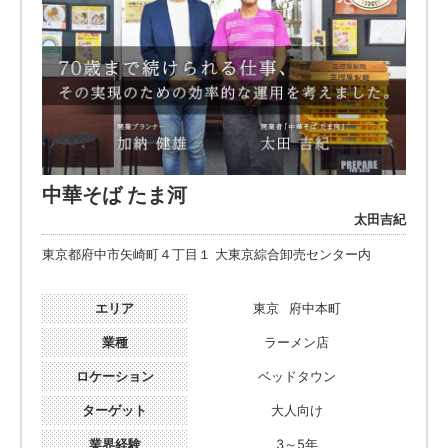
中華そば たま河
太田吉紀
東京都府中市矢崎町４丁目１ 大東京綜合卸売センター内
エリア
東京
府中本町
業種
ラーメン店
ロケーション
ベッドタウン
ターゲット
大人向け
業界経験
3～5年