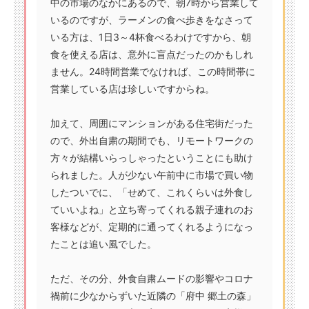
中の市場のなかにあるので、朝7時から営業して
いるのですが、ラーメンの食べ歩きをなさって
いる方は、1日3～4杯食べるわけですから、朝
食を使える店は、意外に盲点だったのかもしれ
ません。24時間営業でなければ、この時間帯に
営業している店は珍しいですからね。
加えて、周囲にマンションがある住宅街だった
ので、外出自粛の期間でも、リモートワークの
方々が結構いらっしゃったということにも助け
られました。人が少ない午前中に市場で買い物
したついでに、「せめて、これくらいは外食し
ていいよね」と立ち寄ってくれる親子連れのお
客様などが、定期的に通ってくれるようになっ
たことは追い風でした。
ただ、その分、外食自粛ムードの影響やコロナ
禍前に少なからずいた近隣の「府中 郷土の森」