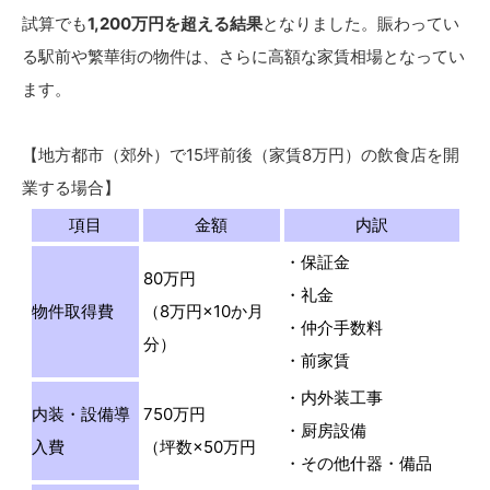
試算でも
1,200万円を超える結果
となりました。賑わってい
る駅前や繁華街の物件は、さらに高額な家賃相場となってい
ます。
【地方都市（郊外）で15坪前後（家賃8万円）の飲食店を開
業する場合】
項目
金額
内訳
・保証金
80万円
・礼金
物件取得費
（8万円×10か月
・仲介手数料
分）
・前家賃
・内外装工事
内装・設備導
750万円
・厨房設備
入費
（坪数×50万円
・その他什器・備品