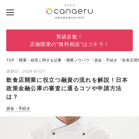
実績多数！
店舗開業の"無料相談"はコチラ！
TOP
開業・経営に関する記事
開業ノウハウ
資金・手続き
飲食店開
更新日：
2024/07/27
飲食店開業に役立つ融資の流れを解説！日本
政策金融公庫の審査に通るコツや申請方法
は？
資金・手続き