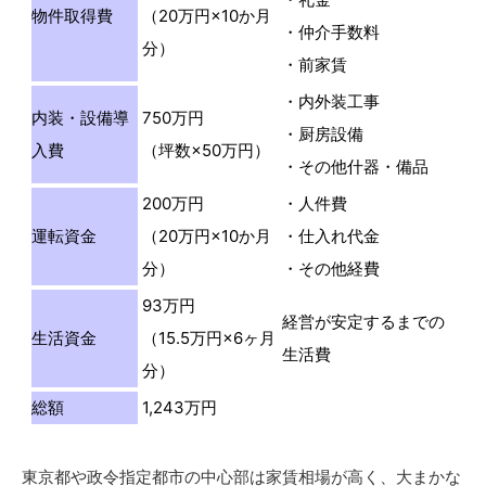
物件取得費
（20万円×10か月
・仲介手数料
分）
・前家賃
・内外装工事
内装・設備導
750万円
・厨房設備
入費
（坪数×50万円）
・その他什器・備品
200万円
・人件費
運転資金
（20万円×10か月
・仕入れ代金
分）
・その他経費
93万円
経営が安定するまでの
生活資金
（15.5万円×6ヶ月
生活費
分）
総額
1,243万円
東京都や政令指定都市の中心部は家賃相場が高く、大まかな