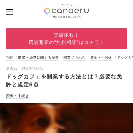
実績多数！
店舗開業の"無料相談"はコチラ！
TOP
開業・経営に関する記事
開業ノウハウ
資金・手続き
ドッグカ
更新日：
2020/03/02
ドッグカフェを開業する方法とは？必要な免
許と規定6点
資金・手続き