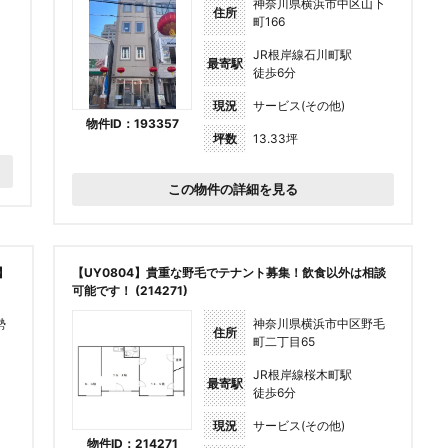
神奈川県横浜市中区山下
住所
町166
JR根岸線石川町駅
最寄駅
徒歩6分
現況
サービス(その他)
物件ID：193357
坪数
13.33坪
この物件の詳細を見る
】
【UY0804】貴重な野毛でテナント募集！飲食以外は相談
可能です！ (214271)
勢
神奈川県横浜市中区野毛
住所
町二丁目65
JR根岸線桜木町駅
最寄駅
徒歩6分
現況
サービス(その他)
物件ID：214271