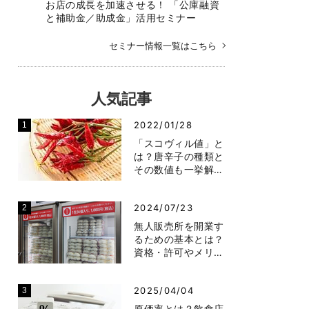
お店の成長を加速させる！ 「公庫融資
と補助金／助成金」活用セミナー
セミナー情報一覧はこちら
人気記事
2022/01/28
「スコヴィル値」と
は？唐辛子の種類と
その数値も一挙解…
2024/07/23
無人販売所を開業す
るための基本とは？
資格・許可やメリ…
2025/04/04
原価率とは？飲食店