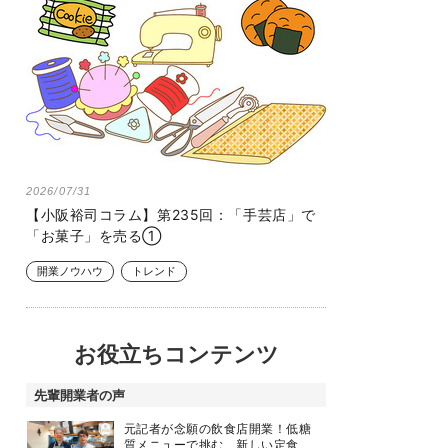
2026/07/31
【小阪裕司コラム】第235回：「手芸店」で
「お菓子」を売る①
開業ノウハウ
トレンド
お役立ちコンテンツ
先輩開業者の声
元記者が念願の飲食店開業！低糖
質メニューで挑む、新しい定食