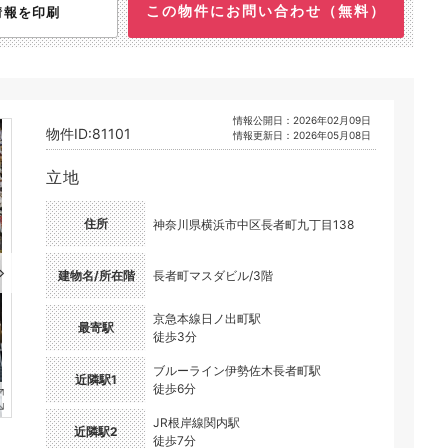
この物件にお問い合わせ（無料）
情報を印刷
情報公開日：2026年02月09日
物件ID:81101
情報更新日：2026年05月08日
立地
住所
神奈川県横浜市中区長者町九丁目138
建物名/所在階
長者町マスダビル/3階
京急本線日ノ出町駅
最寄駅
徒歩3分
ブルーライン伊勢佐木長者町駅
近隣駅1
徒歩6分
JR根岸線関内駅
近隣駅2
徒歩7分