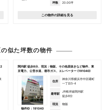
坪数
20.00坪
この物件の詳細を見る
区の似た坪数の
物件
2
関内駅 徒歩8分、現況：物販、その他居抜きなど物件、東
京電力、公営水道、都市ガス、エレベーター (191040)
咲
神奈川県横浜市中区曙町
住所
一丁目5-4
JR根岸線関内駅
最寄駅
徒歩8分
現況
物販
物件ID：191040