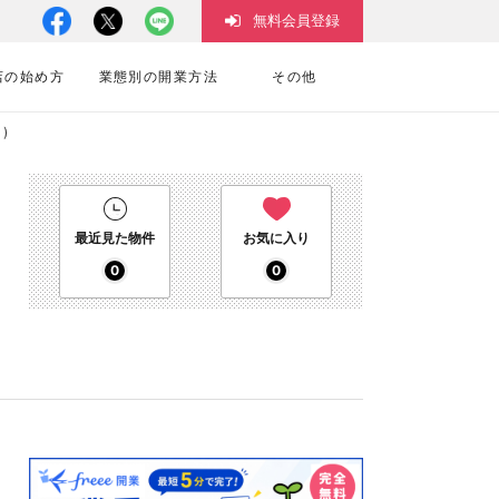
無料会員登録
店の始め方
業態別の開業方法
その他
)
最近見た物件
お気に入り
0
0