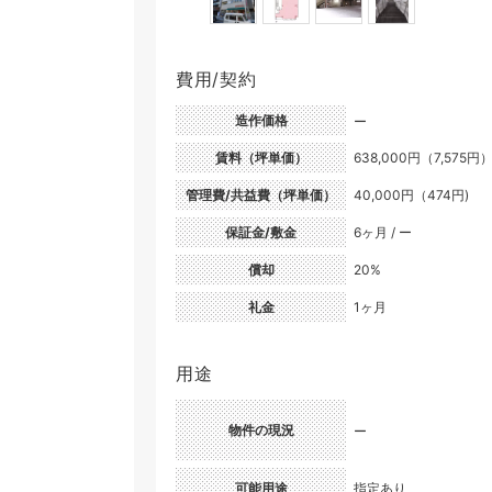
費用/契約
造作価格
ー
賃料（坪単価）
638,000円（7,575円
管理費/共益費（坪単価）
40,000円（474円)
保証金/敷金
6ヶ月 / ー
償却
20%
礼金
1ヶ月
用途
物件の現況
ー
可能用途
指定あり