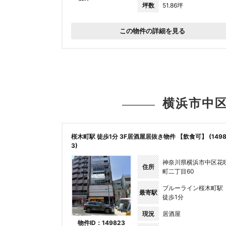
坪数
51.86坪
この物件の詳細を見る
横浜市中
桜木町駅 徒歩1分 3F居酒屋居抜き物件 【飲食可】 (1498
3)
神奈川県横浜市中区花
住所
町二丁目60
ブルーライン桜木町駅
最寄駅
徒歩1分
現況
居酒屋
物件ID：149823