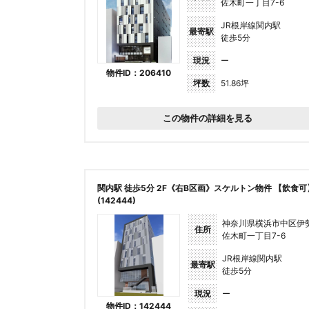
佐木町一丁目7-6
JR根岸線関内駅
最寄駅
徒歩5分
現況
ー
物件ID：206410
坪数
51.86坪
この物件の詳細を見る
関内駅 徒歩5分 2F《右B区画》スケルトン物件 【飲食可
(142444)
神奈川県横浜市中区伊
住所
佐木町一丁目7-6
JR根岸線関内駅
最寄駅
徒歩5分
現況
ー
物件ID：142444