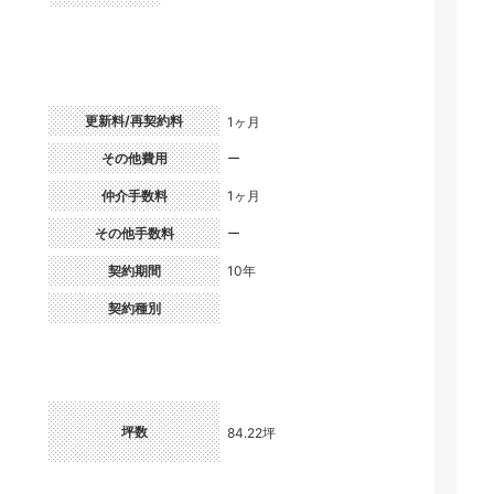
更新料/再契約料
1ヶ月
）
その他費用
ー
仲介手数料
1ヶ月
その他手数料
ー
契約期間
10年
契約種別
坪数
84.22坪