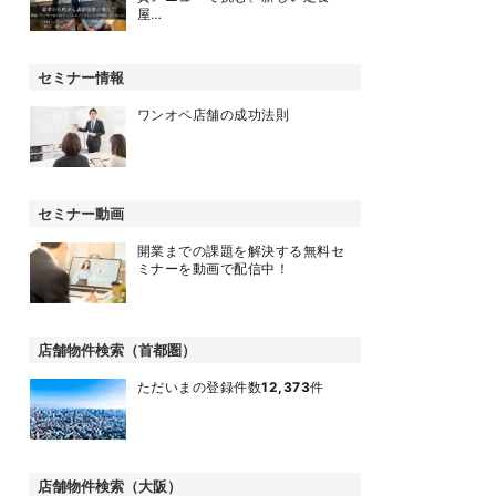
屋…
セミナー情報
ワンオペ店舗の成功法則
セミナー動画
開業までの課題を解決する無料セ
ミナーを動画で配信中！
店舗物件検索（首都圏）
ただいまの登録件数
12,373
件
店舗物件検索（大阪）