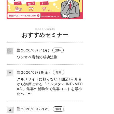
canaeru編集部
おすすめセミナー
2026/08/31(月)
無料
ワンオペ店舗の成功法則
2026/08/28(金)
無料
グルメサイトに頼らない！開業1ヶ月目
から満席にする『インスタ×LINE×MEO
×AI』集客〜補助金で集客コストを最小
化へ！〜
2026/08/27(木)
無料