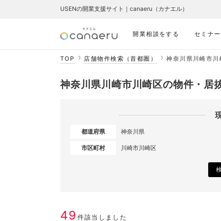
USENの開業支援サイト｜canaeru（カナエル）
開業相談をする
セミナー
TOP
店舗物件検索（首都圏）
神奈川県川崎市川
神奈川県川崎市川崎区の物件・居
都道府県
神奈川県
市区町村
川崎市川崎区
49
件該当しました