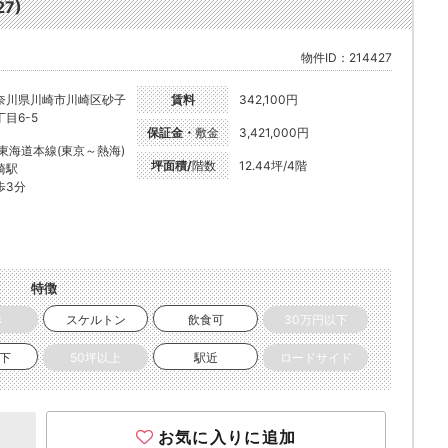
7)
物件ID：214427
奈川県川崎市川崎区砂子
賃料
342,100円
丁目6-5
保証金・
敷金
3,421,000円
R東海道本線(東京～熱海)
坪面積/
階数
12.44坪/4階
崎駅
歩3分
特徴
き
スケルトン
飲食可
30万円以下
以下
50坪以上
駅近
ロードサイド
お気に入りに追加