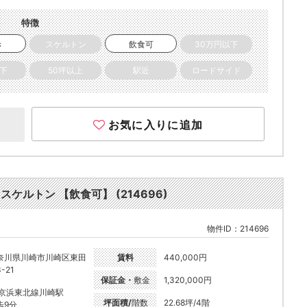
特徴
き
スケルトン
飲食可
30万円以下
以下
50坪以上
駅近
ロードサイド
お気に入りに追加
スケルトン 【飲食可】 (214696)
物件ID：214696
奈川県川崎市川崎区東田
賃料
440,000円
-21
保証金・
敷金
1,320,000円
R京浜東北線川崎駅
坪面積/
階数
22.68坪/4階
歩9分