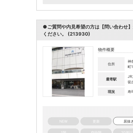
●ご質問や内見希望の方は【問い合わせ】
ください。 (213930)
物件概要
神
住所
町1
J
最寄駅
徒
現況
寿
NEW
更新
居抜
1階
空中階
20坪