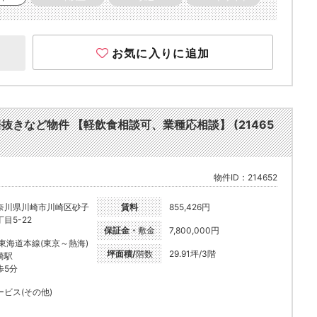
お気に入りに追加
他居抜きなど物件 【軽飲食相談可、業種応相談】 (21465
物件ID：214652
奈川県川崎市川崎区砂子
賃料
855,426円
目5-22
保証金・
敷金
7,800,000円
R東海道本線(東京～熱海)
坪面積/
階数
29.91坪/3階
崎駅
歩5分
ービス(その他)