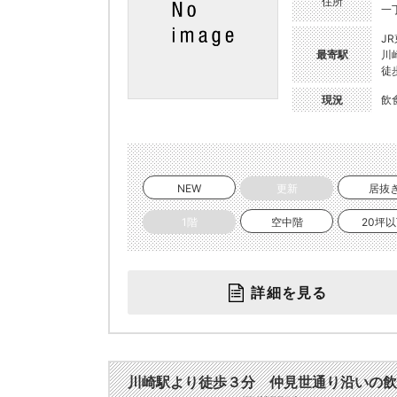
住所
一
J
最寄駅
川
徒
現況
飲
NEW
更新
居抜
1階
空中階
20坪
詳細を見る
川崎駅より徒歩３分 仲見世通り沿いの飲