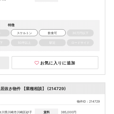
特徴
き
スケルトン
飲食可
30万円以下
以下
50坪以上
駅近
ロードサイド
お気に入りに追加
食居抜き物件 【業種相談】 (214729)
物件ID：214729
奈川県川崎市川崎区砂子
賃料
385,000円