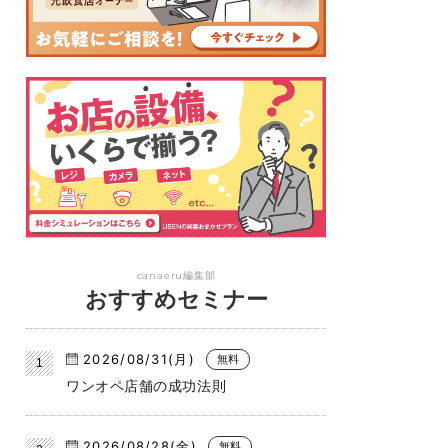
canaeru編集部
おすすめセミナー
2026/08/31(月)
無料
ワンオペ店舗の成功法則
2026/08/28(金)
無料