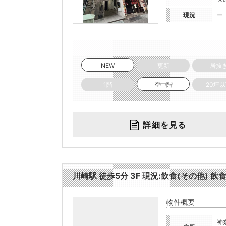
現況
ー
NEW
更新
居抜
1階
空中階
20坪
詳細を見る
川崎駅 徒歩5分 3F 現況:飲食(その他) 飲
物件概要
神