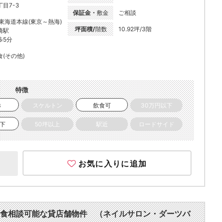
丁目7-3
保証金・
敷金
ご相談
R東海道本線(東京～熱海)
坪面積/
階数
10.92坪/3階
崎駅
歩5分
食(その他)
特徴
き
スケルトン
飲食可
30万円以下
以下
50坪以上
駅近
ロードサイド
お気に入りに追加
食相談可能な貸店舗物件 （ネイルサロン・ダーツバ