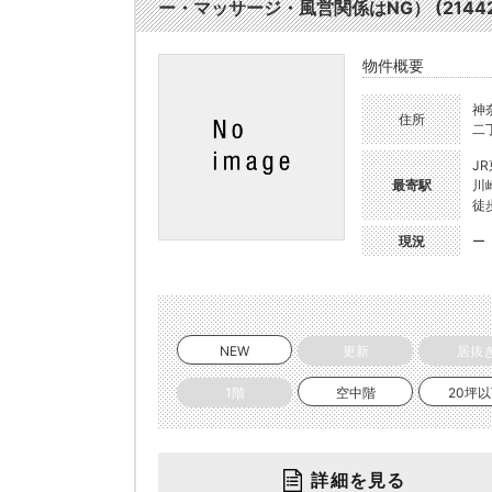
ー・マッサージ・風営関係はNG） (21442
物件概要
神
住所
二
J
最寄駅
川
徒
現況
ー
NEW
更新
居抜
1階
空中階
20坪
詳細を見る