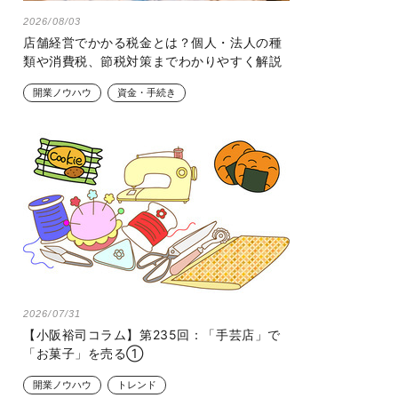
2026/08/03
店舗経営でかかる税金とは？個人・法人の種
類や消費税、節税対策までわかりやすく解説
開業ノウハウ
資金・手続き
2026/07/31
【小阪裕司コラム】第235回：「手芸店」で
「お菓子」を売る①
開業ノウハウ
トレンド