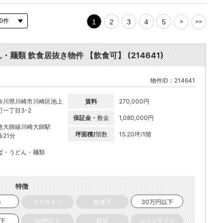
1
2
3
4
5
>
>>
・麺類 飲食居抜き物件 【飲食可】 (214641)
物件ID：214641
奈川県川崎市川崎区池上
賃料
270,000円
町一丁目3-2
保証金・
敷金
1,080,000円
急大師線川崎大師駅
坪面積/
階数
15.20坪/1階
歩21分
ば・うどん・麺類
特徴
き
スケルトン
飲食可
30万円以下
以下
50坪以上
駅近
ロードサイド