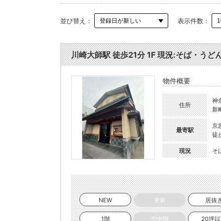
並び替え：
表示件数：
川崎大師駅 徒歩21分 1F 現況:そば・うどん
物件概要
神
住所
新
京
最寄駅
徒
現況
そ
NEW
更新
居抜
1階
空中階
20坪