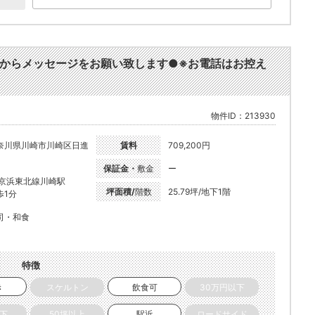
からメッセージをお願い致します●※お電話はお控え
物件ID：213930
奈川県川崎市川崎区日進
賃料
709,200円
保証金・
敷金
ー
R京浜東北線川崎駅
坪面積/
階数
25.79坪/地下1階
歩1分
司・和食
特徴
き
スケルトン
飲食可
30万円以下
以下
50坪以上
駅近
ロードサイド