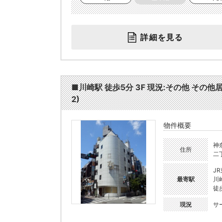
詳細を見る
■川崎駅 徒歩5分 3F 現況:その他 その
2)
物件概要
神
住所
二丁
J
最寄駅
川
徒
現況
サ