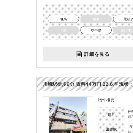
NEW
更新
居抜
1階
空中階
20坪
詳細を見る
川崎駅徒歩9分 賃料44万円 22.6坪 現状：
物件概要
神
住所
町3
J
最寄駅
徒