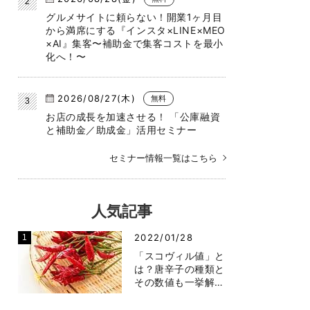
グルメサイトに頼らない！開業1ヶ月目
から満席にする『インスタ×LINE×MEO
×AI』集客〜補助金で集客コストを最小
化へ！〜
2026/08/27(木)
無料
お店の成長を加速させる！ 「公庫融資
と補助金／助成金」活用セミナー
セミナー情報一覧はこちら
人気記事
2022/01/28
「スコヴィル値」と
は？唐辛子の種類と
その数値も一挙解…