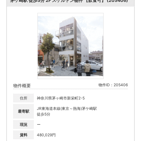
茅ケ崎駅 徒歩5分 2F スケルトン物件 【飲食可】 (205406)
物件ID：205406
物件概要
住所
神奈川県茅ヶ崎市新栄町2-5
JR東海道本線(東京～熱海)茅ケ崎駅
最寄駅
徒歩5分
現況
ー
賃料
480,029円