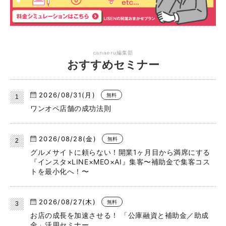
canaeru編集部
おすすめセミナー
2026/08/31(月)
無料
ワンオペ店舗の成功法則
2026/08/28(金)
無料
グルメサイトに頼らない！開業1ヶ月目から満席にする
『インスタ×LINE×MEO×AI』集客〜補助金で集客コス
トを最小化へ！〜
2026/08/27(木)
無料
お店の成長を加速させる！ 「公庫融資と補助金／助成
金」活用セミナー