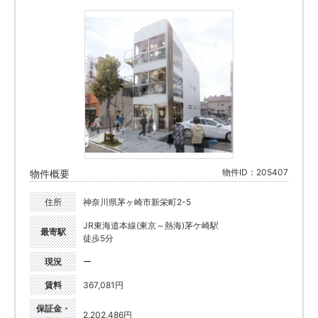
物件ID：205407
物件概要
住所
神奈川県茅ヶ崎市新栄町2-5
JR東海道本線(東京～熱海)茅ケ崎駅
最寄駅
徒歩5分
現況
ー
賃料
367,081円
保証金・
2,202,486円