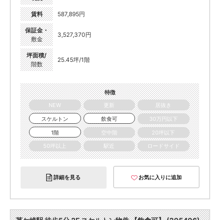
賃料
587,895円
保証金・
3,527,370円
敷金
坪面積/
25.45坪/1階
階数
特徴
NEW
更新
居抜き
スケルトン
飲食可
30万円以下
1階
空中階
20坪以下
50坪以上
駅近
ロードサイド
詳細を見る
お気に入りに追加