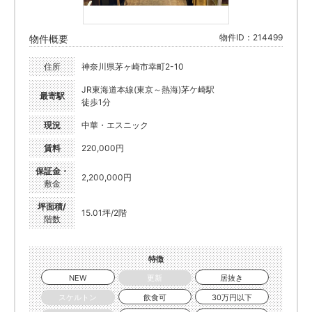
物件ID：214499
物件概要
住所
神奈川県茅ヶ崎市幸町2-10
JR東海道本線(東京～熱海)茅ケ崎駅
最寄駅
徒歩1分
現況
中華・エスニック
賃料
220,000円
保証金・
2,200,000円
敷金
坪面積/
15.01坪/2階
階数
特徴
NEW
更新
居抜き
スケルトン
飲食可
30万円以下