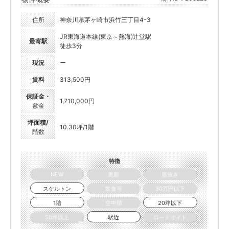
住所
神奈川県茅ヶ崎市浜竹三丁目4-3
JR東海道本線(東京～熱海)辻堂駅
最寄駅
徒歩3分
現況
ー
賃料
313,500円
保証金・
1,710,000円
敷金
坪面積/
10.30坪/1階
階数
特徴
NEW
更新
居抜き
スケルトン
飲食可
30万円以下
1階
空中階
20坪以下
50坪以上
駅近
ロードサイド