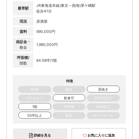
JR東海道本線(東京～熱海)茅ケ崎駅
最寄駅
徒歩41分
現況
居酒屋
賃料
990,000円
保証金・
1,980,000円
敷金
坪面積/
64.59坪/1階
階数
特徴
NEW
更新
居抜き
スケルトン
飲食可
30万円以下
1階
空中階
20坪以下
50坪以上
駅近
ロードサイド
詳細を見る
お気に入りに追加