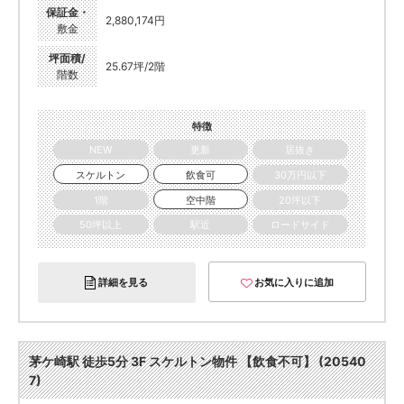
保証金・
2,880,174円
敷金
坪面積/
25.67坪/2階
階数
特徴
NEW
更新
居抜き
スケルトン
飲食可
30万円以下
1階
空中階
20坪以下
50坪以上
駅近
ロードサイド
詳細を見る
お気に入りに追加
茅ケ崎駅 徒歩5分 3F スケルトン物件 【飲食不可】 (20540
7)