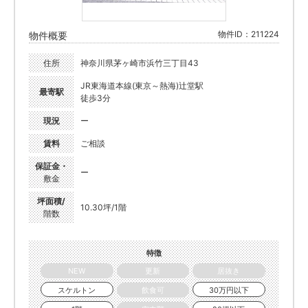
物件ID：211224
物件概要
住所
神奈川県茅ヶ崎市浜竹三丁目43
JR東海道本線(東京～熱海)辻堂駅
最寄駅
徒歩3分
現況
ー
賃料
ご相談
保証金・
ー
敷金
坪面積/
10.30坪/1階
階数
特徴
NEW
更新
居抜き
スケルトン
飲食可
30万円以下