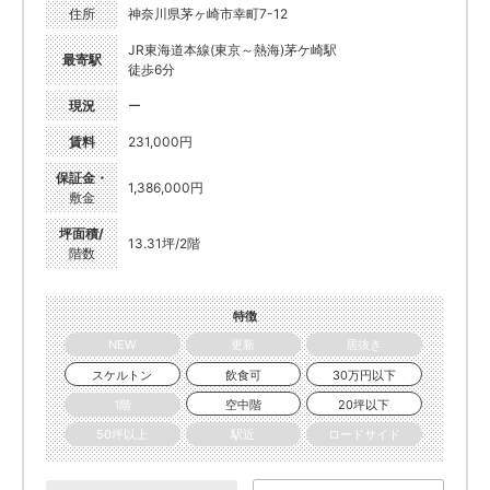
住所
神奈川県茅ヶ崎市幸町7-12
JR東海道本線(東京～熱海)茅ケ崎駅
最寄駅
徒歩6分
現況
ー
賃料
231,000円
保証金・
1,386,000円
敷金
坪面積/
13.31坪/2階
階数
特徴
NEW
更新
居抜き
スケルトン
飲食可
30万円以下
1階
空中階
20坪以下
50坪以上
駅近
ロードサイド