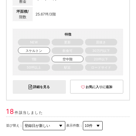
敷金
坪面積/
25.67坪/3階
階数
特徴
NEW
更新
居抜き
スケルトン
飲食可
30万円以下
1階
空中階
20坪以下
50坪以上
駅近
ロードサイド
詳細を見る
お気に入りに追加
18
件該当しました
並び替え：
表示件数：