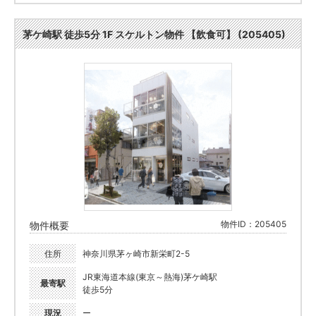
茅ケ崎駅 徒歩5分 1F スケルトン物件 【飲食可】 (205405)
物件ID：205405
物件概要
住所
神奈川県茅ヶ崎市新栄町2-5
JR東海道本線(東京～熱海)茅ケ崎駅
最寄駅
徒歩5分
現況
ー