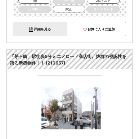
1階
空中階
20坪以下
50坪以上
駅近
ロードサイド
詳細を見る
お気に入りに追加
「茅ヶ崎」駅徒歩5分 × エメロード商店街。抜群の視認性を
誇る新築物件！！ (210657)