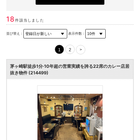
18
件該当しました
並び替え：
表示件数：
1
2
>
茅ヶ崎駅徒歩1分·10年超の営業実績を誇る22席のカレー店居
抜き物件 (214499)