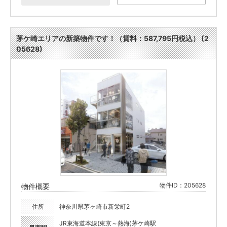
茅ケ崎エリアの新築物件です！（賃料：587,795円税込） (2
05628)
物件ID：205628
物件概要
住所
神奈川県茅ヶ崎市新栄町2
JR東海道本線(東京～熱海)茅ケ崎駅