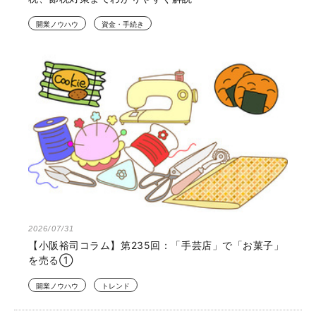
開業ノウハウ
資金・手続き
2026/07/31
【小阪裕司コラム】第235回：「手芸店」で「お菓子」
を売る①
開業ノウハウ
トレンド