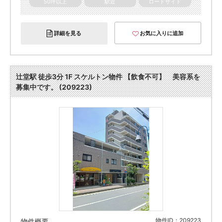
50坪以上
駅近
ロードサイド
詳細を見る
お気に入りに追加
辻堂駅 徒歩3分 1F スケルトン物件 【飲食不可】 美容系を
募集中です。 (209223)
物件ID：209223
物件概要