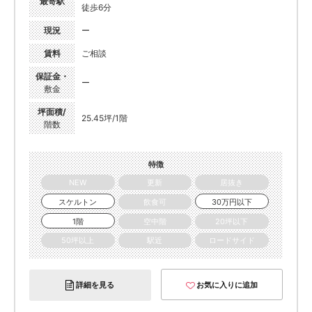
最寄駅
徒歩6分
現況
ー
賃料
ご相談
保証金・
ー
敷金
坪面積/
25.45坪/1階
階数
特徴
NEW
更新
居抜き
スケルトン
飲食可
30万円以下
1階
空中階
20坪以下
50坪以上
駅近
ロードサイド
詳細を見る
お気に入りに追加