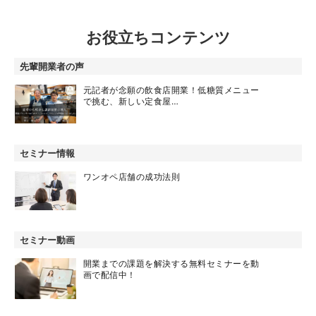
お役立ちコンテンツ
先輩開業者の声
元記者が念願の飲食店開業！低糖質メニュー
で挑む、新しい定食屋…
セミナー情報
ワンオペ店舗の成功法則
セミナー動画
開業までの課題を解決する無料セミナーを動
画で配信中！