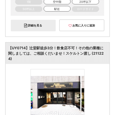
1階
空中階
20坪以下
50坪以上
駅近
ロードサイド
詳細を見る
お気に入りに追加
【UY0714】辻堂駅徒歩3分！飲食店不可！その他の業種に
関しましては、ご相談くだいませ！スケルトン渡し (21122
4)