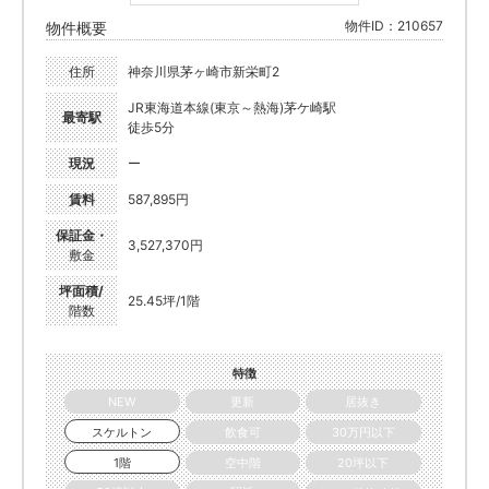
物件ID：210657
物件概要
住所
神奈川県茅ヶ崎市新栄町2
JR東海道本線(東京～熱海)茅ケ崎駅
最寄駅
徒歩5分
現況
ー
賃料
587,895円
保証金・
3,527,370円
敷金
坪面積/
25.45坪/1階
階数
特徴
NEW
更新
居抜き
スケルトン
飲食可
30万円以下
1階
空中階
20坪以下