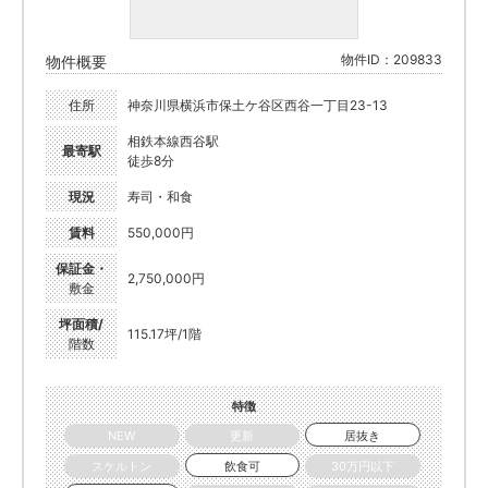
物件ID：209833
物件概要
住所
神奈川県横浜市保土ケ谷区西谷一丁目23-13
相鉄本線西谷駅
最寄駅
徒歩8分
現況
寿司・和食
賃料
550,000円
保証金・
2,750,000円
敷金
坪面積/
115.17坪/1階
階数
特徴
NEW
更新
居抜き
スケルトン
飲食可
30万円以下