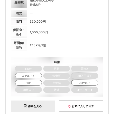
相鉄本線天王町駅
最寄駅
徒歩8分
現況
ー
賃料
330,000円
保証金・
1,000,000円
敷金
坪面積/
17.37坪/1階
階数
特徴
NEW
更新
居抜き
スケルトン
飲食可
30万円以下
1階
空中階
20坪以下
50坪以上
駅近
ロードサイド
詳細を見る
お気に入りに追加