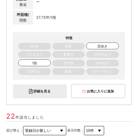
ー
敷金
坪面積/
37.75坪/1階
階数
特徴
NEW
更新
居抜き
スケルトン
飲食可
30万円以下
1階
空中階
20坪以下
50坪以上
駅近
ロードサイド
詳細を見る
お気に入りに追加
22
件該当しました
並び替え：
表示件数：