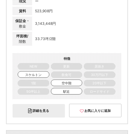
現況
ー
賃料
523,908円
保証金・
3,143,448円
敷金
坪面積/
33.73坪/2階
階数
特徴
NEW
更新
居抜き
スケルトン
飲食可
30万円以下
1階
空中階
20坪以下
50坪以上
駅近
ロードサイド
詳細を見る
お気に入りに追加