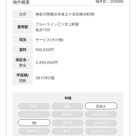
物件ID：209569
物件概要
住所
神奈川県横浜市保土ケ谷区峰沢町88
ブルーライン三ツ沢上町駅
最寄駅
徒歩12分
現況
サービス(その他)
賃料
550,000円
保証金・
3,300,000円
敷金
坪面積/
36.11坪/1階
階数
特徴
NEW
更新
居抜き
スケルトン
飲食可
30万円以下
1階
空中階
20坪以下
50坪以上
駅近
ロードサイド