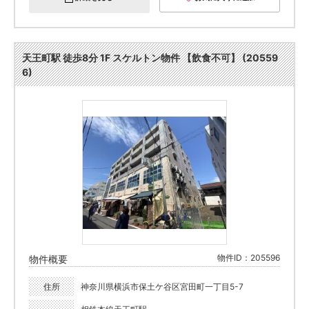
天王町駅 徒歩8分 1F スケルトン物件 【飲食不可】 (20559
6)
物件ID：205596
物件概要
住所
神奈川県横浜市保土ケ谷区宮田町一丁目5-7