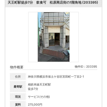
天王町駅徒歩7分 飲食可 松原商店街の1階角地 (203395)
物件ID：203395
物件概要
住所
神奈川県横浜市保土ケ谷区宮田町一丁目2-1
相鉄本線天王町駅
最寄駅
徒歩7分
現況
サービス(その他)
賃料
275,000円