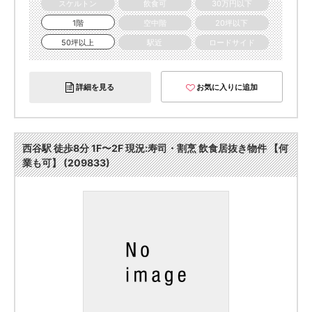
スケルトン
飲食可
30万円以下
1階
空中階
20坪以下
50坪以上
駅近
ロードサイド
詳細を見る
お気に入りに追加
西谷駅 徒歩8分 1F〜2F 現況:寿司・割烹 飲食居抜き物件 【何
業も可】 (209833)