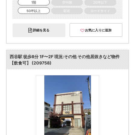
1階
空中階
20坪以下
50坪以上
駅近
ロードサイド
詳細を見る
お気に入りに追加
西谷駅 徒歩8分 1F〜2F 現況:その他 その他居抜きなど物件
【飲食可】 (209758)