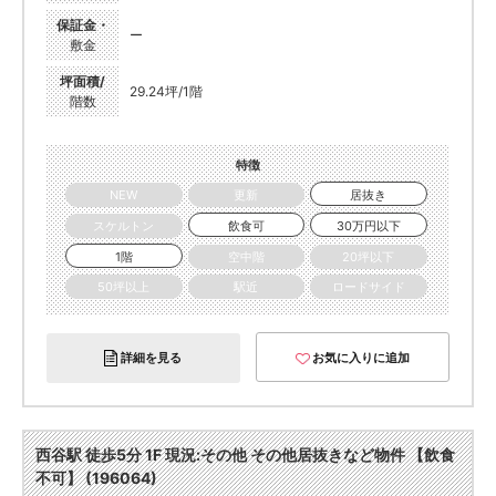
保証金・
ー
敷金
坪面積/
29.24坪/1階
階数
特徴
NEW
更新
居抜き
スケルトン
飲食可
30万円以下
1階
空中階
20坪以下
50坪以上
駅近
ロードサイド
詳細を見る
お気に入りに追加
西谷駅 徒歩5分 1F 現況:その他 その他居抜きなど物件 【飲食
不可】 (196064)