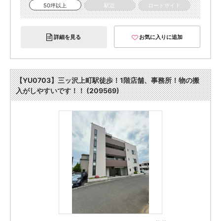
50坪以上
駅近
ロードサイド
詳細を見る
お気に入りに追加
【YU0703】三ッ沢上町駅徒歩！1階店舗、事務所！物の搬
入がしやすいです！！ (209569)