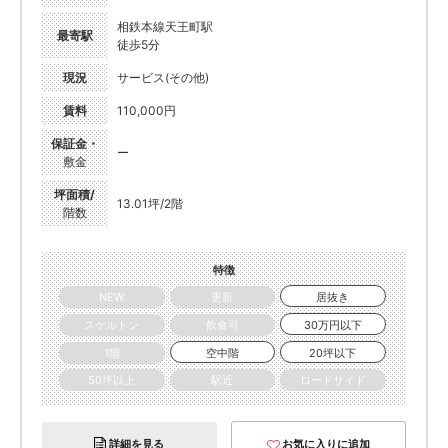
相鉄本線天王町駅
最寄駅
徒歩5分
現況
サービス(その他)
賃料
110,000円
保証金・
ー
敷金
坪面積/
13.01坪/2階
階数
特徴
NEW
更新
居抜き
スケルトン
飲食可
30万円以下
1階
空中階
20坪以下
50坪以上
駅近
ロードサイド
詳細を見る
お気に入りに追加