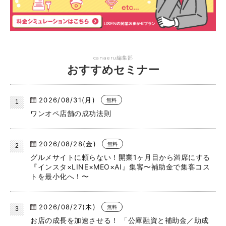
canaeru編集部
おすすめセミナー
2026/08/31(月)
無料
ワンオペ店舗の成功法則
2026/08/28(金)
無料
グルメサイトに頼らない！開業1ヶ月目から満席にする
『インスタ×LINE×MEO×AI』集客〜補助金で集客コス
トを最小化へ！〜
2026/08/27(木)
無料
お店の成長を加速させる！ 「公庫融資と補助金／助成