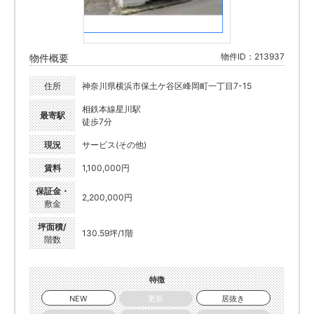
物件ID：213937
物件概要
住所
神奈川県横浜市保土ケ谷区峰岡町一丁目7-15
相鉄本線星川駅
最寄駅
徒歩7分
現況
サービス(その他)
賃料
1,100,000円
保証金・
2,200,000円
敷金
坪面積/
130.59坪/1階
階数
特徴
NEW
更新
居抜き