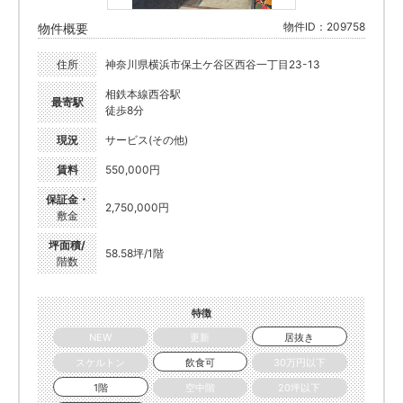
物件ID：209758
物件概要
住所
神奈川県横浜市保土ケ谷区西谷一丁目23-13
相鉄本線西谷駅
最寄駅
徒歩8分
現況
サービス(その他)
賃料
550,000円
保証金・
2,750,000円
敷金
坪面積/
58.58坪/1階
階数
特徴
NEW
更新
居抜き
スケルトン
飲食可
30万円以下
1階
空中階
20坪以下