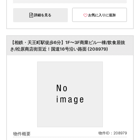
詳細を見る
お気に入りに追加
【相鉄・天王町駅徒歩6分】1F〜3F商業ビル一棟/飲食居抜
き/松原商店街至近！国道16号沿い路面 (208979)
物件ID：208979
物件概要