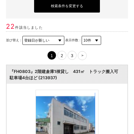
検索条件を変更する
22
件該当しました
並び替え：
表示件数：
1
2
3
>
『FH0803』2階建倉庫1棟貸し 431㎡ トラック搬入可
駐車場4台ほど (213937)