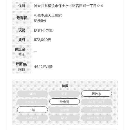
住所
神奈川県横浜市保土ケ谷区宮田町一丁目4-4
相鉄本線天王町駅
最寄駅
徒歩5分
現況
飲食(その他)
賃料
572,000円
保証金・
ー
敷金
坪面積/
46.12坪/1階
階数
特徴
NEW
更新
居抜き
スケルトン
飲食可
30万円以下
1階
空中階
20坪以下
50坪以上
駅近
ロードサイド