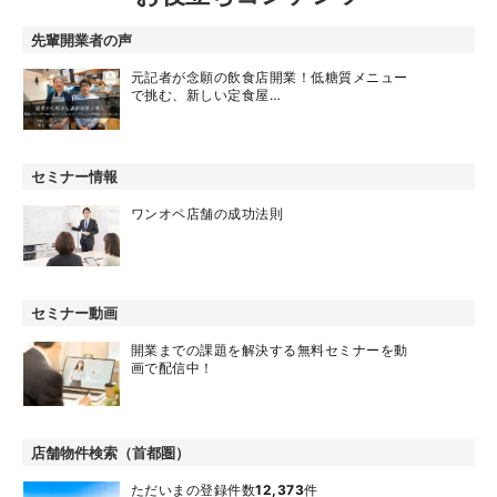
先輩開業者の声
元記者が念願の飲食店開業！低糖質メニュー
で挑む、新しい定食屋…
セミナー情報
ワンオペ店舗の成功法則
セミナー動画
開業までの課題を解決する無料セミナーを動
画で配信中！
店舗物件検索（首都圏）
ただいまの登録件数
12,373
件