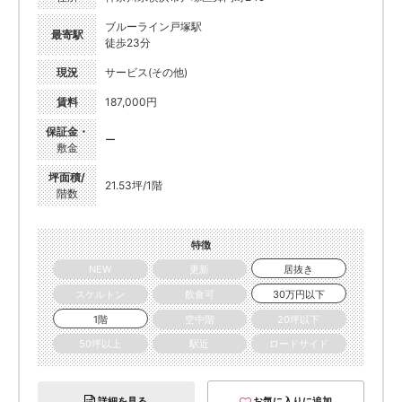
ブルーライン戸塚駅
最寄駅
徒歩23分
現況
サービス(その他)
賃料
187,000円
保証金・
ー
敷金
坪面積/
21.53坪/1階
階数
特徴
NEW
更新
居抜き
スケルトン
飲食可
30万円以下
1階
空中階
20坪以下
50坪以上
駅近
ロードサイド
詳細を見る
お気に入りに追加