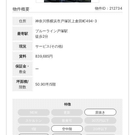
物件ID：212734
物件概要
住所
神奈川県横浜市戸塚区上倉田町494-3
ブルーライン戸塚駅
最寄駅
徒歩2分
現況
サービス(その他)
賃料
839,685円
保証金・
ー
敷金
坪面積/
50.90坪/5階
階数
特徴
NEW
更新
居抜き
スケルトン
飲食可
30万円以下
1階
空中階
20坪以下