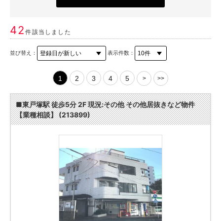
42
件該当しました
並び替え：
表示件数：
1
2
3
4
5
>
>>
■東戸塚駅 徒歩5分 2F 現況:その他 その他居抜きなど物件
【業種相談】 (213899)