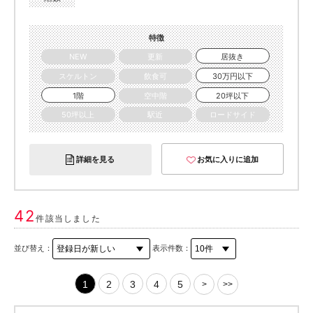
特徴
NEW
更新
居抜き
スケルトン
飲食可
30万円以下
1階
空中階
20坪以下
50坪以上
駅近
ロードサイド
詳細を見る
お気に入りに追加
42
件該当しました
並び替え：
表示件数：
1
2
3
4
5
>
>>