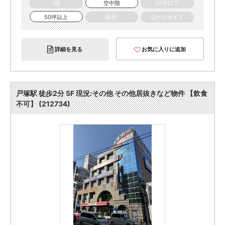
1階
空中階
20坪以下
50坪以上
駅近
ロードサイド
詳細を見る
お気に入りに追加
戸塚駅 徒歩2分 5F 現況:その他 その他居抜きなど物件 【飲食
不可】 (212734)