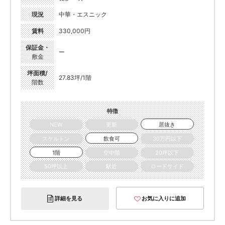
現況
中華・エスニック
賃料
330,000円
保証金・
ー
敷金
坪面積/
27.83坪/1階
階数
特徴
NEW
更新
居抜き
スケルトン
飲食可
30万円以下
1階
空中階
20坪以下
50坪以上
駅近
ロードサイド
詳細を見る
お気に入りに追加