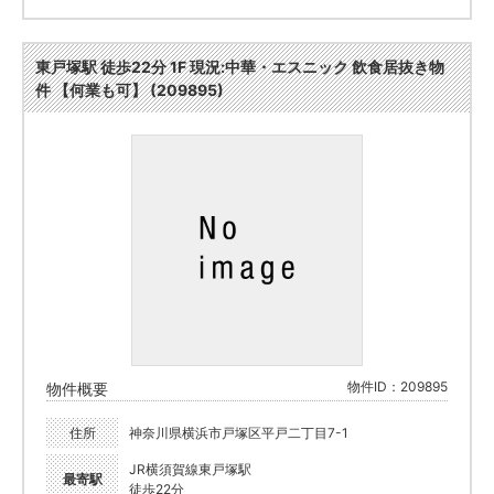
東戸塚駅 徒歩22分 1F 現況:中華・エスニック 飲食居抜き物
件 【何業も可】 (209895)
物件ID：209895
物件概要
住所
神奈川県横浜市戸塚区平戸二丁目7-1
JR横須賀線東戸塚駅
最寄駅
徒歩22分