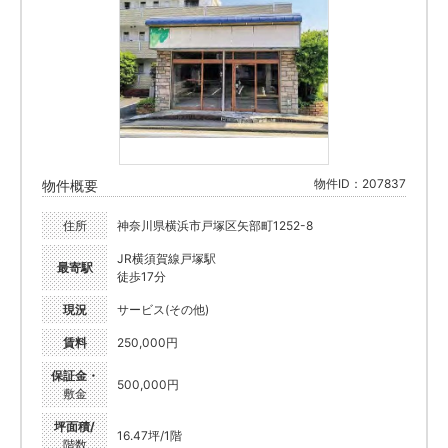
物件ID：207837
物件概要
住所
神奈川県横浜市戸塚区矢部町1252-8
JR横須賀線戸塚駅
最寄駅
徒歩17分
現況
サービス(その他)
賃料
250,000円
保証金・
500,000円
敷金
坪面積/
16.47坪/1階
階数