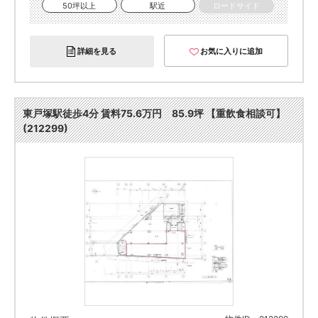
50坪以上
駅近
ロードサイド
詳細を見る
お気に入りに追加
東戸塚駅徒歩4分 賃料75.6万円 85.9坪 【重飲食相談可】
(212299)