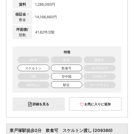
賃料
1,288,060円
保証金・
14,168,660円
敷金
坪面積/
41.82坪/2階
階数
特徴
NEW
更新
居抜き
スケルトン
飲食可
30万円以下
1階
空中階
20坪以下
50坪以上
駅近
ロードサイド
詳細を見る
お気に入りに追加
東戸塚駅徒歩2分 飲食可 スケルトン渡し (209386)