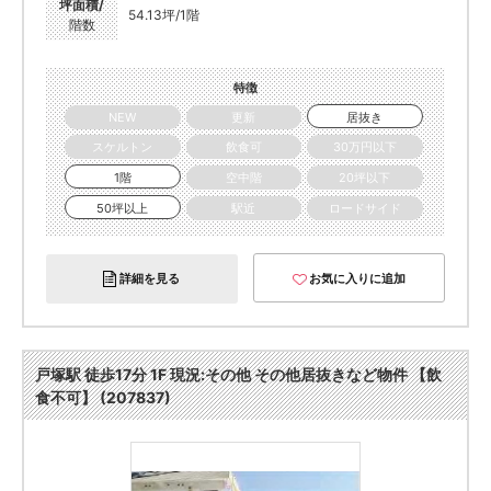
坪面積/
54.13坪/1階
階数
特徴
NEW
更新
居抜き
スケルトン
飲食可
30万円以下
1階
空中階
20坪以下
50坪以上
駅近
ロードサイド
詳細を見る
お気に入りに追加
戸塚駅 徒歩17分 1F 現況:その他 その他居抜きなど物件 【飲
食不可】 (207837)