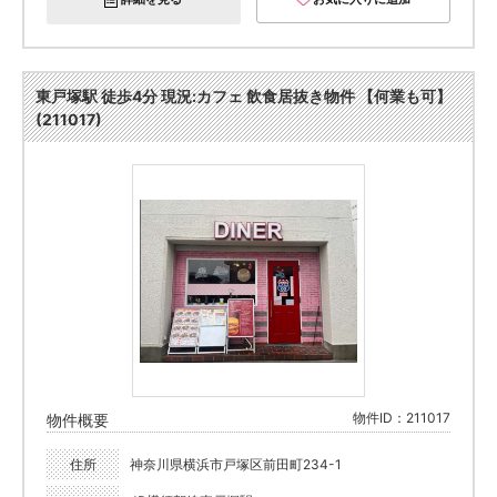
東戸塚駅 徒歩4分 現況:カフェ 飲食居抜き物件 【何業も可】
(211017)
物件ID：211017
物件概要
住所
神奈川県横浜市戸塚区前田町234-1