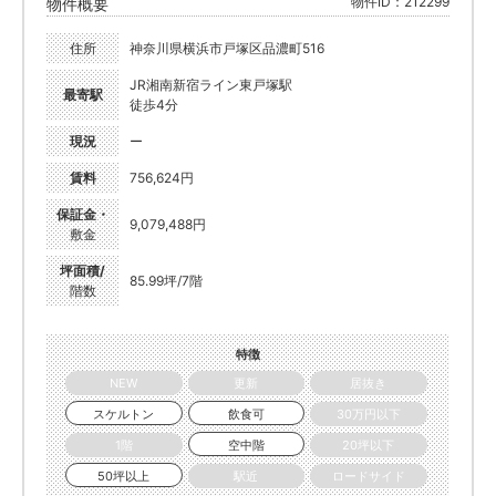
物件ID：212299
物件概要
住所
神奈川県横浜市戸塚区品濃町516
JR湘南新宿ライン東戸塚駅
最寄駅
徒歩4分
現況
ー
賃料
756,624円
保証金・
9,079,488円
敷金
坪面積/
85.99坪/7階
階数
特徴
NEW
更新
居抜き
スケルトン
飲食可
30万円以下
1階
空中階
20坪以下
50坪以上
駅近
ロードサイド