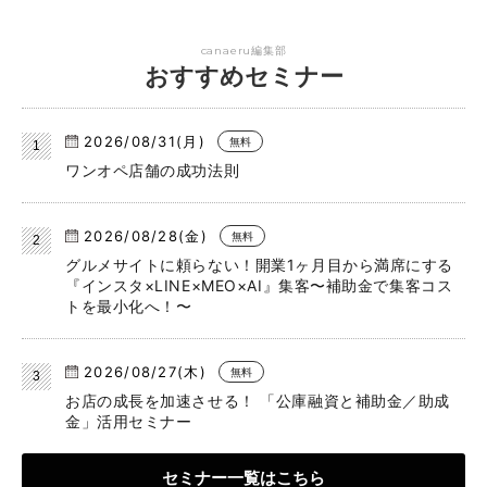
canaeru編集部
おすすめセミナー
2026/08/31(月)
無料
ワンオペ店舗の成功法則
2026/08/28(金)
無料
グルメサイトに頼らない！開業1ヶ月目から満席にする
『インスタ×LINE×MEO×AI』集客〜補助金で集客コス
トを最小化へ！〜
2026/08/27(木)
無料
お店の成長を加速させる！ 「公庫融資と補助金／助成
金」活用セミナー
セミナー一覧はこちら