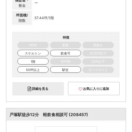
保証金・
ー
敷金
坪面積/
57.44坪/1階
階数
特徴
NEW
更新
居抜き
スケルトン
飲食可
30万円以下
1階
空中階
20坪以下
50坪以上
駅近
ロードサイド
詳細を見る
お気に入りに追加
戸塚駅徒歩12分 軽飲食相談可 (208457)