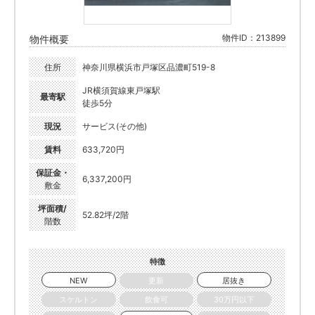
物件ID：213899
物件概要
住所
神奈川県横浜市戸塚区品濃町519-8
JR横須賀線東戸塚駅
最寄駅
徒歩5分
現況
サービス(その他)
賃料
633,720円
保証金・
6,337,200円
敷金
坪面積/
52.82坪/2階
階数
特徴
NEW
更新
居抜き
スケルトン
飲食可
30万円以下