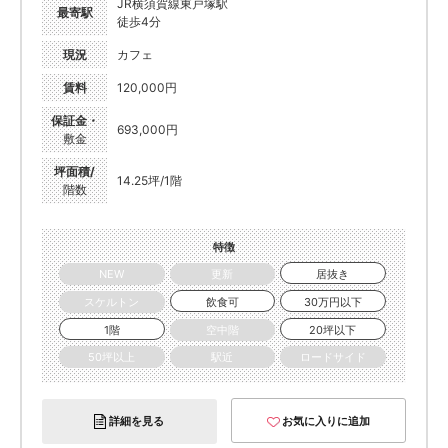
JR横須賀線東戸塚駅
最寄駅
徒歩4分
現況
カフェ
賃料
120,000円
保証金・
693,000円
敷金
坪面積/
14.25坪/1階
階数
特徴
NEW
更新
居抜き
スケルトン
飲食可
30万円以下
1階
空中階
20坪以下
50坪以上
駅近
ロードサイド
詳細を見る
お気に入りに追加