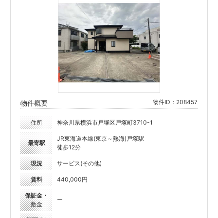
物件ID：208457
物件概要
住所
神奈川県横浜市戸塚区戸塚町3710-1
JR東海道本線(東京～熱海)戸塚駅
最寄駅
徒歩12分
現況
サービス(その他)
賃料
440,000円
保証金・
ー
敷金