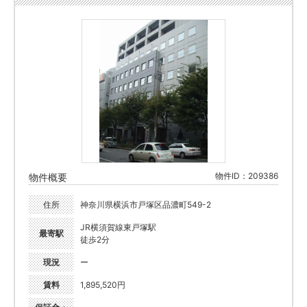
物件ID：209386
物件概要
住所
神奈川県横浜市戸塚区品濃町549-2
JR横須賀線東戸塚駅
最寄駅
徒歩2分
現況
ー
賃料
1,895,520円