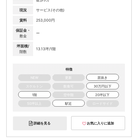
現況
サービス(その他)
賃料
253,000円
保証金・
ー
敷金
坪面積/
13.13坪/1階
階数
特徴
NEW
更新
居抜き
スケルトン
飲食可
30万円以下
1階
空中階
20坪以下
50坪以上
駅近
ロードサイド
詳細を見る
お気に入りに追加