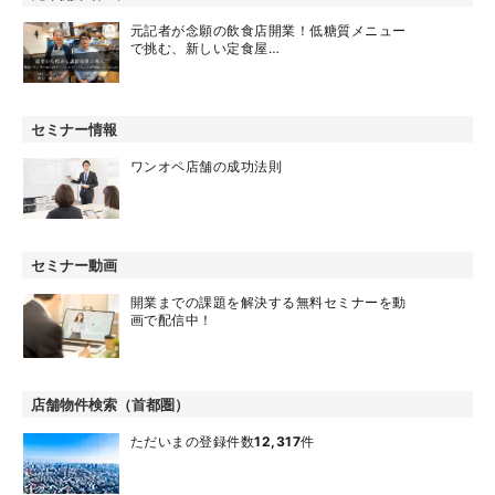
元記者が念願の飲食店開業！低糖質メニュー
で挑む、新しい定食屋…
セミナー情報
ワンオペ店舗の成功法則
セミナー動画
開業までの課題を解決する無料セミナーを動
画で配信中！
店舗物件検索（首都圏）
ただいまの登録件数
12,317
件