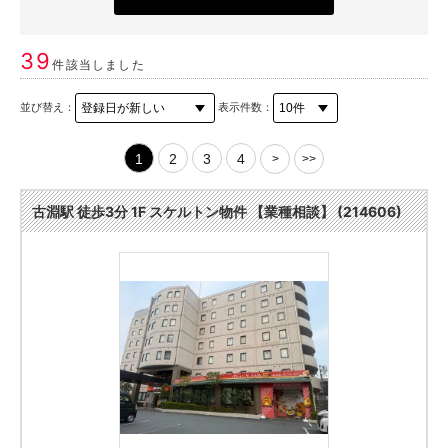
39
件該当しました
並び替え：
表示件数：
1
2
3
4
>
>>
古淵駅 徒歩3分 1F スケルトン物件 【業種相談】 (214606)