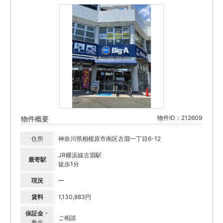
物件ID：212609
物件概要
住所
神奈川県相模原市南区古淵一丁目6-12
JR横浜線古淵駅
最寄駅
徒歩1分
現況
ー
賃料
1,130,883円
保証金・
ご相談
敷金