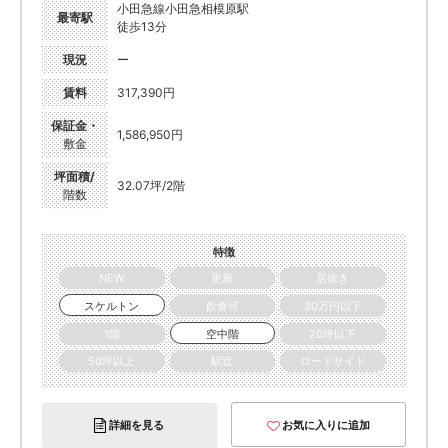
小田急線小田急相模原駅
最寄駅
徒歩13分
現況
ー
賃料
317,390円
保証金・
1,586,950円
敷金
坪面積/
32.07坪/2階
階数
特徴
NEW
更新
居抜き
スケルトン
飲食可
30万円以下
1階
空中階
20坪以下
50坪以上
駅近
ロードサイド
詳細を見る
お気に入りに追加