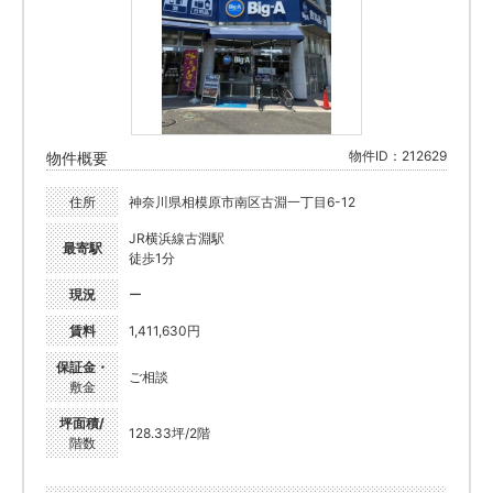
物件ID：212629
物件概要
住所
神奈川県相模原市南区古淵一丁目6-12
JR横浜線古淵駅
最寄駅
徒歩1分
現況
ー
賃料
1,411,630円
保証金・
ご相談
敷金
坪面積/
128.33坪/2階
階数