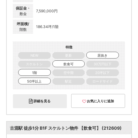
保証金・
7,590,000円
敷金
坪面積/
186.34坪/1階
階数
特徴
NEW
更新
居抜き
スケルトン
飲食可
30万円以下
1階
空中階
20坪以下
50坪以上
駅近
ロードサイド
詳細を見る
お気に入りに追加
古淵駅 徒歩1分 B1F スケルトン物件 【飲食可】 (212609)