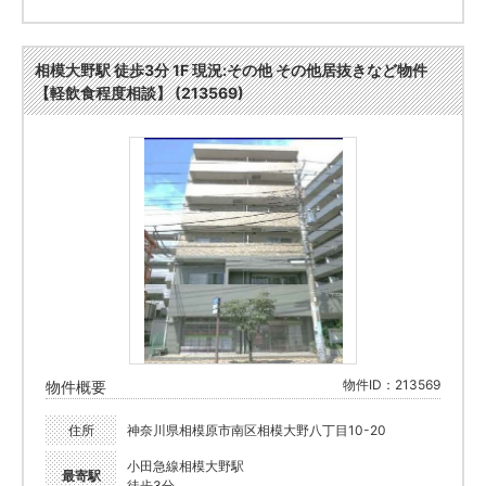
相模大野駅 徒歩3分 1F 現況:その他 その他居抜きなど物件
【軽飲食程度相談】 (213569)
物件ID：213569
物件概要
住所
神奈川県相模原市南区相模大野八丁目10-20
小田急線相模大野駅
最寄駅
徒歩3分