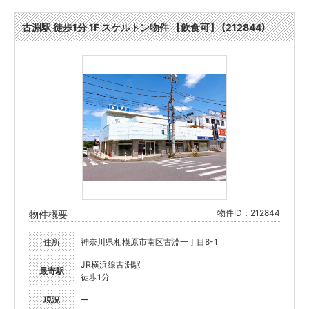
古淵駅 徒歩1分 1F スケルトン物件 【飲食可】 (212844)
物件ID：212844
物件概要
住所
神奈川県相模原市南区古淵一丁目8-1
JR横浜線古淵駅
最寄駅
徒歩1分
現況
ー