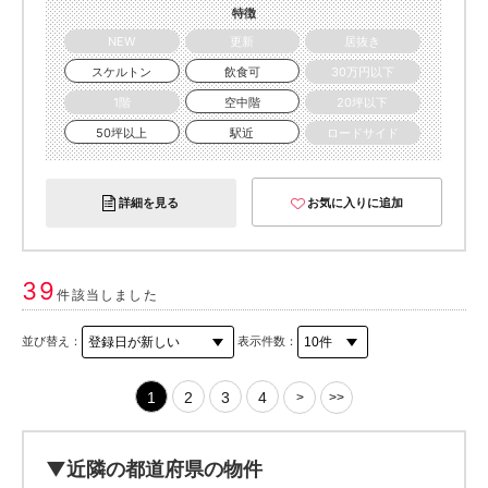
特徴
NEW
更新
居抜き
スケルトン
飲食可
30万円以下
1階
空中階
20坪以下
50坪以上
駅近
ロードサイド
詳細を見る
お気に入りに追加
39
件該当しました
並び替え：
表示件数：
1
2
3
4
>
>>
▼近隣の都道府県の物件