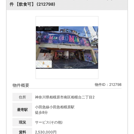
件 【飲食可】 (212798)
物件ID：212798
物件概要
住所
神奈川県相模原市南区相模台二丁目2
小田急線小田急相模原駅
最寄駅
徒歩8分
現況
サービス(その他)
賃料
2,530,000円