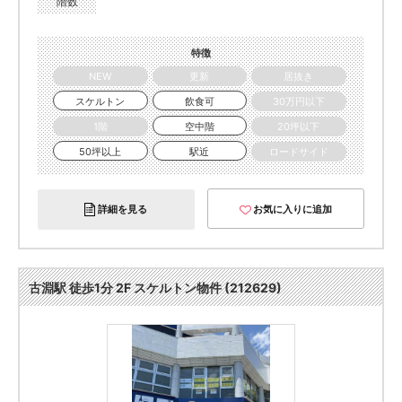
階数
特徴
NEW
更新
居抜き
スケルトン
飲食可
30万円以下
1階
空中階
20坪以下
50坪以上
駅近
ロードサイド
詳細を見る
お気に入りに追加
古淵駅 徒歩1分 2F スケルトン物件 (212629)