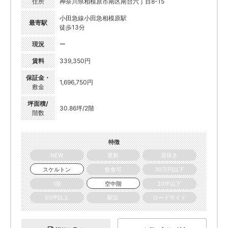
住所
神奈川県相模原市南区南台六丁目8-15
小田急線小田急相模原駅
最寄駅
徒歩13分
現況
ー
賃料
339,350円
保証金・
1,696,750円
敷金
坪面積/
30.86坪/2階
階数
特徴
NEW
更新
居抜き
スケルトン
飲食可
30万円以下
1階
空中階
20坪以下
50坪以上
駅近
ロードサイド