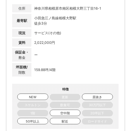
住所
神奈川県相模原市南区相模大野三丁目16-1
小田急江ノ島線相模大野駅
最寄駅
徒歩3分
現況
サービス(その他)
賃料
2,022,000円
保証金・
ー
敷金
坪面積/
159.88坪/4階
階数
特徴
NEW
更新
居抜き
スケルトン
飲食可
30万円以下
1階
空中階
20坪以下
50坪以上
駅近
ロードサイド