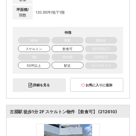
坪面積/
120.95坪/地下1階
階数
特徴
NEW
更新
居抜き
スケルトン
飲食可
30万円以下
1階
空中階
20坪以下
50坪以上
駅近
ロードサイド
詳細を見る
お気に入りに追加
古淵駅 徒歩1分 2F スケルトン物件 【飲食可】 (212610)