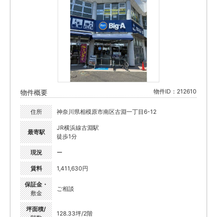
物件ID：212610
物件概要
住所
神奈川県相模原市南区古淵一丁目6-12
JR横浜線古淵駅
最寄駅
徒歩1分
現況
ー
賃料
1,411,630円
保証金・
ご相談
敷金
坪面積/
128.33坪/2階