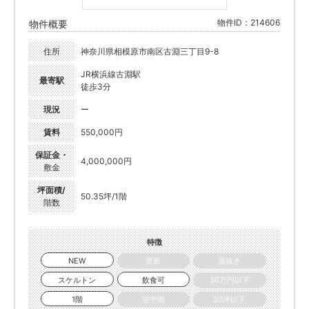
物件ID：214606
物件概要
住所
神奈川県相模原市南区古淵三丁目9-8
JR横浜線古淵駅
最寄駅
徒歩3分
現況
ー
賃料
550,000円
保証金・
4,000,000円
敷金
坪面積/
50.35坪/1階
階数
特徴
NEW
更新
居抜き
スケルトン
飲食可
30万円以下
1階
空中階
20坪以下