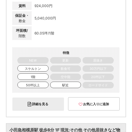
賃料
924,000円
保証金・
5,040,000円
敷金
坪面積/
60.05坪/1階
階数
特徴
NEW
更新
居抜き
スケルトン
飲食可
30万円以下
1階
空中階
20坪以下
50坪以上
駅近
ロードサイド
詳細を見る
お気に入りに追加
小田急相模原駅 徒歩8分 1F 現況:その他 その他居抜きなど物