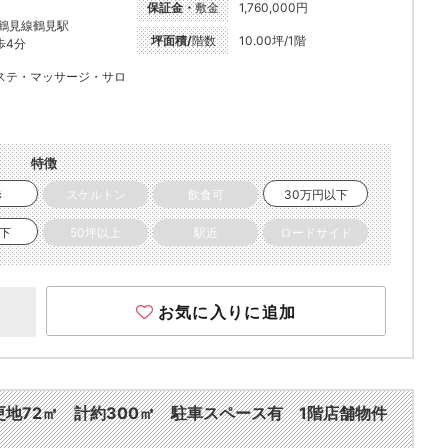
保証金・
敷金
1,760,000円
R鶴見線鶴見駅
坪面積/
階数
10.00坪/1階
歩4分
ステ・マッサージ・サロ
特徴
き
スケルトン
飲食可
30万円以下
以下
50坪以上
駅近
ロードサイド
お気に入りに追加
面更地72㎡ 計約300㎡ 駐車スペース有 1階店舗物件