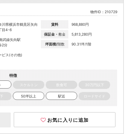
物件ID：210729
奈川県横浜市鶴見区矢向
賃料
968,880円
丁目4-6
保証金・
敷金
5,813,280円
R南武線矢向駅
坪面積/
階数
90.31坪/1階
歩2分
ービス(その他)
特徴
き
スケルトン
飲食可
30万円以下
以下
50坪以上
駅近
ロードサイド
お気に入りに追加