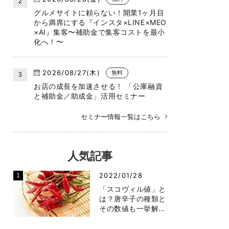
グルメサイトに頼らない！開業1ヶ月目
から満席にする『インスタ×LINE×MEO
×AI』集客〜補助金で集客コストを最小
化へ！〜
2026/08/27(木)
無料
お店の成長を加速させる！ 「公庫融資
と補助金／助成金」活用セミナー
セミナー情報一覧はこちら
人気記事
2022/01/28
「スコヴィル値」と
は？唐辛子の種類と
その数値も一挙解…