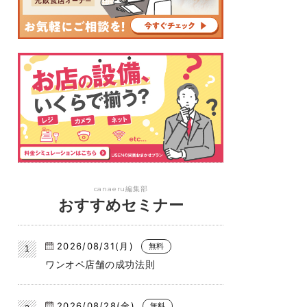
canaeru編集部
おすすめセミナー
2026/08/31(月)
無料
ワンオペ店舗の成功法則
2026/08/28(金)
無料