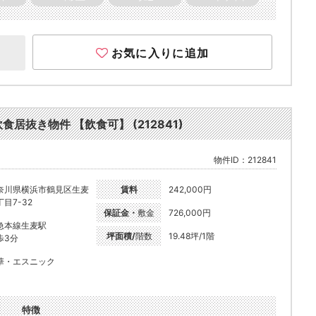
お気に入りに追加
飲食居抜き物件 【飲食可】 (212841)
物件ID：212841
奈川県横浜市鶴見区生麦
賃料
242,000円
丁目7-32
保証金・
敷金
726,000円
急本線生麦駅
坪面積/
階数
19.48坪/1階
歩3分
華・エスニック
特徴