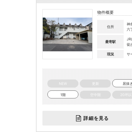
物件概要
神
住所
六
J
最寄駅
徒
現況
サ
NEW
更新
居抜
1階
空中階
20坪
詳細を見る