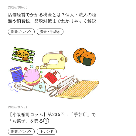
2026/08/03
店舗経営でかかる税金とは？個人・法人の種
類や消費税、節税対策までわかりやすく解説
開業ノウハウ
資金・手続き
2026/07/31
【小阪裕司コラム】第235回：「手芸店」で
「お菓子」を売る①
開業ノウハウ
トレンド