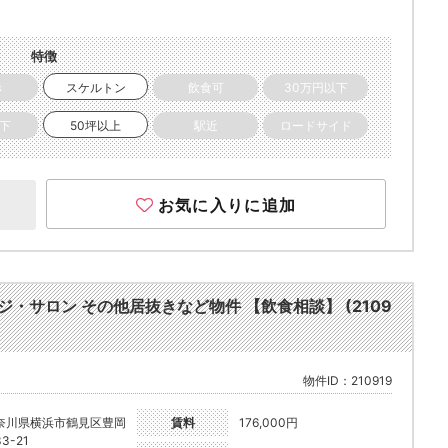
特徴
き
スケルトン
飲食可
30万円以下
以下
50坪以上
駅近
ロードサイド
お気に入りに追加
ージ・サロン その他居抜きなど物件 【飲食相談】 (2109
物件ID：210919
奈川県横浜市鶴見区豊岡
賃料
176,000円
3-21