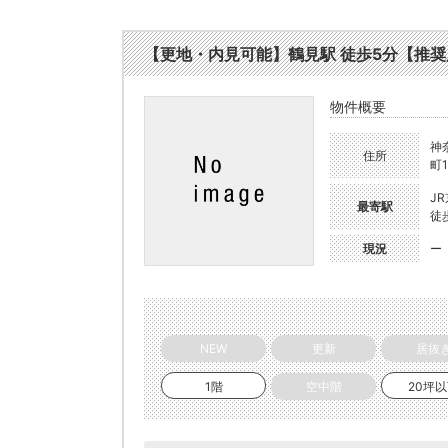
【更地・内見可能】鶴見駅 徒歩5分【推奨用
物件概要
神
住所
町1
J
最寄駅
徒
現況
ー
NEW
更新
居抜
1階
空中階
20坪