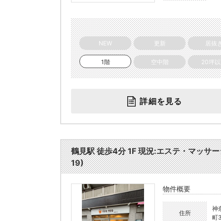
NEW
更新
居抜
1階
空中階
20坪
詳細を見る
鶴見駅 徒歩4分 1F 現況:エステ・マッサ
19)
物件概要
神
住所
町3