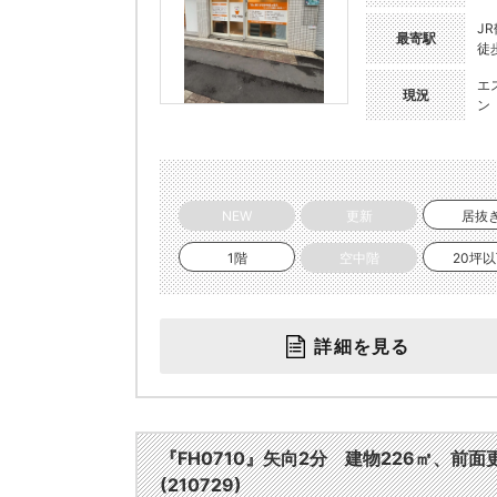
J
最寄駅
徒
エ
現況
ン
NEW
更新
居抜
1階
空中階
20坪
詳細を見る
『FH0710』矢向2分 建物226㎡、前
(210729)