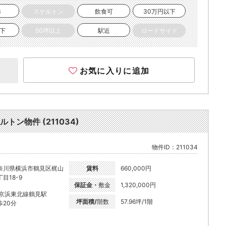
き
スケルトン
飲食可
30万円以下
以下
50坪以上
駅近
ロードサイド
お気に入りに追加
トン物件 (211034)
物件ID：211034
奈川県横浜市鶴見区梶山
賃料
660,000円
目18-9
保証金・
敷金
1,320,000円
R京浜東北線鶴見駅
坪面積/
階数
57.96坪/1階
歩20分