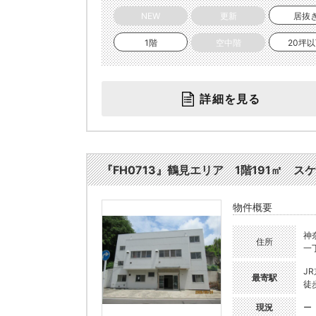
NEW
更新
居抜
1階
空中階
20坪
詳細を見る
『FH0713』鶴見エリア 1階191㎡ スケル
物件概要
神
住所
一丁
J
最寄駅
徒
現況
ー