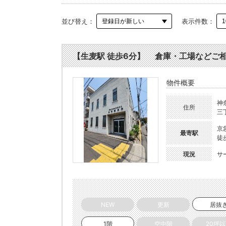
並び替え：
表示件数：
【生麦駅 徒歩6分】 倉庫・工場などご相談可
物件概要
神
住所
三丁
京
最寄駅
徒
現況
サ
NEW
更新
居抜
1階
空中階
20坪