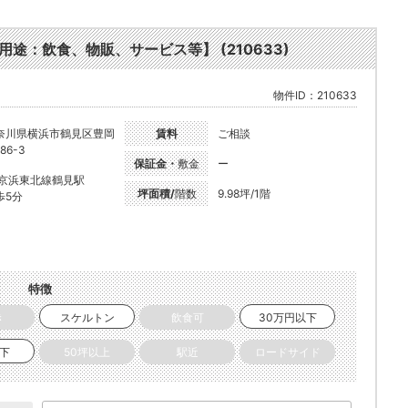
途：飲食、物販、サービス等】 (210633)
物件ID：210633
奈川県横浜市鶴見区豊岡
賃料
ご相談
86-3
保証金・
敷金
ー
R京浜東北線鶴見駅
坪面積/
階数
9.98坪/1階
歩5分
特徴
き
スケルトン
飲食可
30万円以下
以下
50坪以上
駅近
ロードサイド