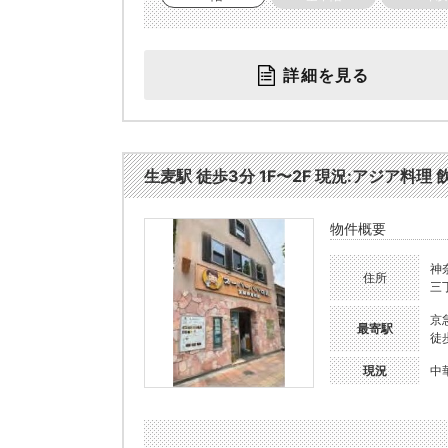
詳細を見る
生麦駅 徒歩3分 1F〜2F 現況:アジア料理 
物件概要
神
住所
三
京
最寄駅
徒
現況
中