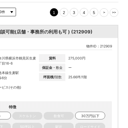
1
2
3
4
5
>
>>
能(店舗・事務所の利用も可 ) (212909)
物件ID：212909
奈川県横浜市鶴見区生麦
賃料
275,000円
目16-6
保証金・
敷金
ー
急本線生麦駅
坪面積/
階数
25.66坪/1階
歩6分
ービス(その他)
特徴
き
スケルトン
飲食可
30万円以下
以下
50坪以上
駅近
ロードサイド