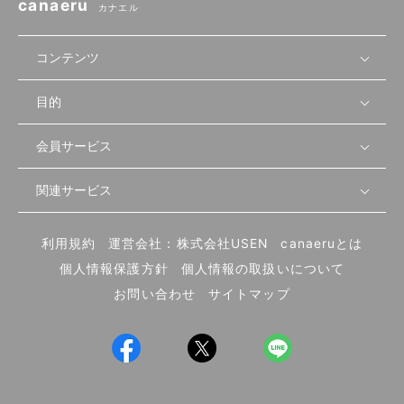
canaeru
カナエル
コンテンツ
目的
無料開業相談
セミナーで学ぶ
会員サービス
店舗運営
物件を探す
セミナー情報
資金・手続き
関連サービス
会員登録
先輩開業者の声
セミナー動画
首都圏
物件
メルマガ設定
記事から学ぶ
セミナー協力一覧
大阪
飲食店サクセスガイド（外部サイト）
内装・設備
利用規約
運営会社：株式会社USEN
canaeruとは
ログイン
飲食店の始め方
北海道
開業・経営に関する記事
個人情報保護方針
個人情報の取扱いについて
食材・仕入れ
業態別の開業方法
東海
編集ポリシー
お問い合わせ
サイトマップ
集客・宣伝
その他
トレンド
UIターン開業特集
飲食店開業