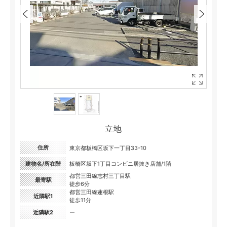
立地
住所
東京都板橋区坂下一丁目33-10
建物名/所在階
板橋区坂下1丁目コンビニ居抜き店舗/1階
都営三田線志村三丁目駅
最寄駅
徒歩6分
都営三田線蓮根駅
近隣駅1
徒歩11分
近隣駅2
ー