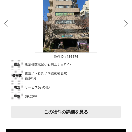
物件ID：186576
住所
東京都文京区小石川五丁目11-17
東京メトロ丸ノ内線茗荷谷駅
最寄駅
徒歩8分
現況
サービス(その他)
坪数
39.20坪
この物件の詳細を見る