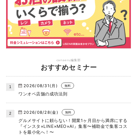
canaeru編集部
おすすめセミナー
2026/08/31(月)
無料
ワンオペ店舗の成功法則
2026/08/28(金)
無料
グルメサイトに頼らない！開業1ヶ月目から満席にする
『インスタ×LINE×MEO×AI』集客〜補助金で集客コス
トを最小化へ！〜