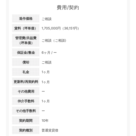
費用/契約
造作価格
ご相談
賃料（坪単価）
1,705,000円（36,151円）
管理費/共益費
ご相談（ご相談)
（坪単価）
保証金/敷金
6ヶ月 / ー
償却
ご相談
礼金
1ヶ月
更新料/再契約料
1ヶ月
その他費用
ー
仲介手数料
1ヶ月
その他手数料
ー
契約期間
10年
契約種別
普通賃貸借