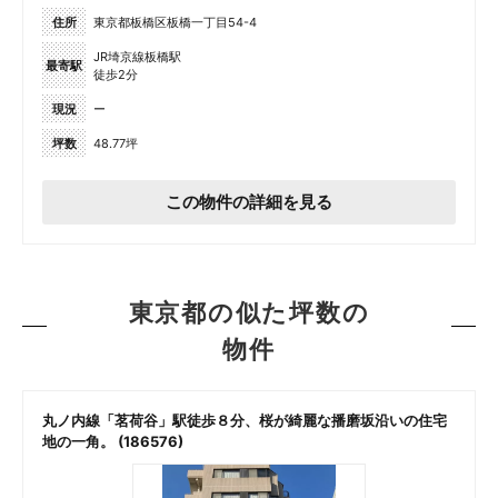
住所
東京都板橋区板橋一丁目54-4
JR埼京線板橋駅
最寄駅
徒歩2分
現況
ー
坪数
48.77坪
この物件の詳細を見る
東京都の似た坪数の
物件
)
丸ノ内線「茗荷谷」駅徒歩８分、桜が綺麗な播磨坂沿いの住宅
地の一角。 (186576)