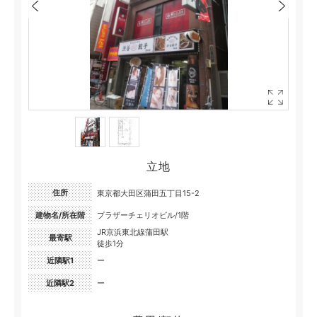
立地
住所
東京都大田区蒲田五丁目15-2
建物名/所在階
プラザーチェリオビル/1階
JR京浜東北線蒲田駅
最寄駅
徒歩1分
近隣駅1
ー
近隣駅2
ー