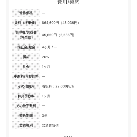
費用/契約
造作価格
ー
賃料（坪単価）
864,600円（48,036円）
管理費/共益費
45,650円（2,536円)
（坪単価）
保証金/敷金
4ヶ月 / ー
償却
20%
礼金
1ヶ月
更新料/再契約料
ー
その他費用
看板料：22,000円/月
仲介手数料
1ヶ月
その他手数料
ー
契約期間
3年
契約種別
普通賃貸借