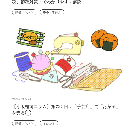
税、節税対策までわかりやすく解説
開業ノウハウ
資金・手続き
2026/07/31
【小阪裕司コラム】第235回：「手芸店」で「お菓子」
を売る①
開業ノウハウ
トレンド