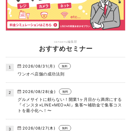
canaeru編集部
おすすめセミナー
2026/08/31(月)
無料
ワンオペ店舗の成功法則
2026/08/28(金)
無料
グルメサイトに頼らない！開業1ヶ月目から満席にする
『インスタ×LINE×MEO×AI』集客〜補助金で集客コス
トを最小化へ！〜
2026/08/27(木)
無料