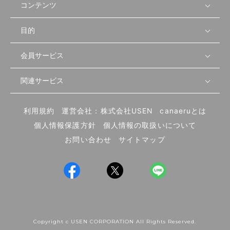
コンテンツ
目的
無料開業相談
セミナーで学ぶ
会員サービス
店舗運営
物件を探す
セミナー情報
資金・手続き
関連サービス
会員登録
先輩開業者の声
セミナー動画
首都圏
物件
メルマガ設定
記事から学ぶ
セミナー協力一覧
大阪
飲食店サクセスガイド（外部サイト）
内装・設備
利用規約
運営会社：株式会社USEN
canaeruとは
ログイン
飲食店の始め方
北海道
開業・経営に関する記事
個人情報保護方針
個人情報の取扱いについて
食材・仕入れ
業態別の開業方法
東海
編集ポリシー
お問い合わせ
サイトマップ
集客・宣伝
その他
トレンド
UIターン開業特集
飲食店開業
Copyright c USEN CORPORATION All Rights Reserved.