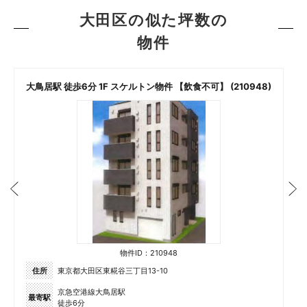
大田区の似た坪数の
物件
大鳥居駅 徒歩6分 1F スケルトン物件 【飲食不可】 (210948)
物件ID：210948
住所
東京都大田区東糀谷三丁目13-10
京急空港線大鳥居駅
最寄駅
徒歩6分