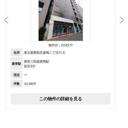
物件ID：204577
住所
東京都豊島区巣鴨二丁目11-5
都営三田線巣鴨駅
最寄駅
徒歩3分
現況
ー
坪数
32.98坪
この物件の詳細を見る