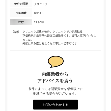
物件の現況
クリニック
可能用途
指定あり
坪数
27.90坪
備考
クリニック居抜き物件、クリニックでの開業歓迎
下板橋駅が最寄りの路面店舗物件です。賃料お値下げいたし
ました。
外壁に穴を空けるような工事は一切不可です
内装業者から
アドバイスを貰う
条件によっては開業資金を想像以上に
削減できる場合がございます。
お問い合わせする