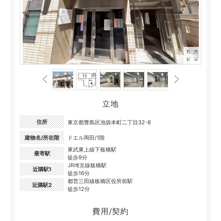
立地
住所
東京都豊島区池袋本町二丁目32-8
建物名/所在階
ドエル岡田/1階
東武東上線下板橋駅
最寄駅
徒歩9分
JR埼京線板橋駅
近隣駅1
徒歩16分
都営三田線板橋区役所前駅
近隣駅2
徒歩12分
費用/契約