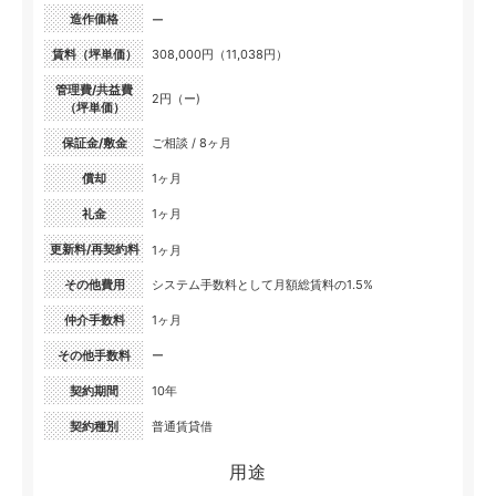
造作価格
ー
賃料（坪単価）
308,000円（11,038円）
管理費/共益費
2円（ー)
（坪単価）
保証金/敷金
ご相談 / 8ヶ月
償却
1ヶ月
礼金
1ヶ月
更新料/再契約料
1ヶ月
その他費用
システム手数料として月額総賃料の1.5%
仲介手数料
1ヶ月
その他手数料
ー
契約期間
10年
契約種別
普通賃貸借
用途