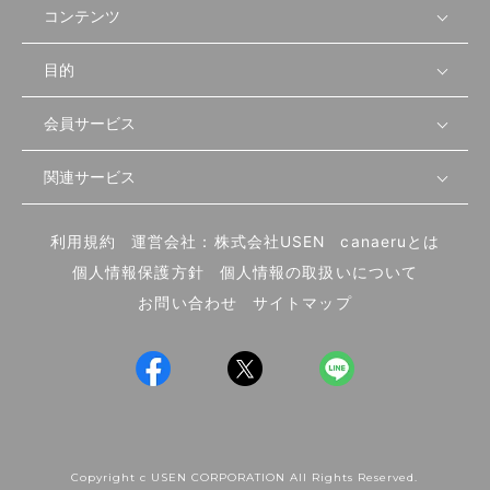
コンテンツ
目的
無料開業相談
セミナーで学ぶ
会員サービス
店舗運営
物件を探す
セミナー情報
資金・手続き
関連サービス
会員登録
先輩開業者の声
セミナー動画
首都圏
物件
メルマガ設定
記事から学ぶ
セミナー協力一覧
大阪
飲食店サクセスガイド（外部サイト）
内装・設備
利用規約
運営会社：株式会社USEN
canaeruとは
ログイン
飲食店の始め方
北海道
開業・経営に関する記事
個人情報保護方針
個人情報の取扱いについて
食材・仕入れ
業態別の開業方法
東海
編集ポリシー
お問い合わせ
サイトマップ
集客・宣伝
その他
トレンド
UIターン開業特集
飲食店開業
Copyright c USEN CORPORATION All Rights Reserved.