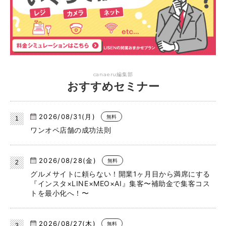
canaeru編集部
おすすめセミナー
2026/08/31(月)
無料
ワンオペ店舗の成功法則
2026/08/28(金)
無料
グルメサイトに頼らない！開業1ヶ月目から満席にする
『インスタ×LINE×MEO×AI』集客〜補助金で集客コス
トを最小化へ！〜
2026/08/27(木)
無料