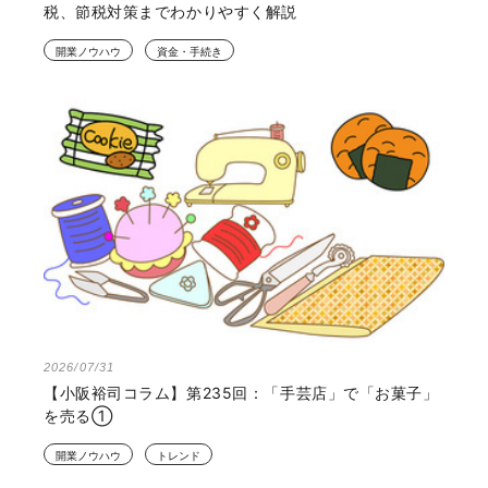
税、節税対策までわかりやすく解説
開業ノウハウ
資金・手続き
2026/07/31
【小阪裕司コラム】第235回：「手芸店」で「お菓子」
を売る①
開業ノウハウ
トレンド