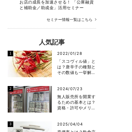
お店の成長を加速させる！ 「公庫融資
と補助金／助成金」活用セミナー
セミナー情報一覧はこちら
人気記事
2022/01/28
「スコヴィル値」と
は？唐辛子の種類と
その数値も一挙解…
2024/07/23
無人販売所を開業す
るための基本とは？
資格・許可やメリ…
2025/04/04
原価率とは？飲食店