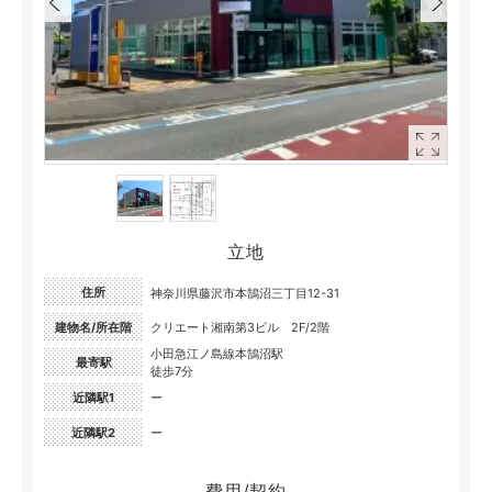
立地
住所
神奈川県藤沢市本鵠沼三丁目12-31
建物名/所在階
クリエート湘南第3ビル 2F/2階
小田急江ノ島線本鵠沼駅
最寄駅
徒歩7分
近隣駅1
ー
近隣駅2
ー
費用/契約