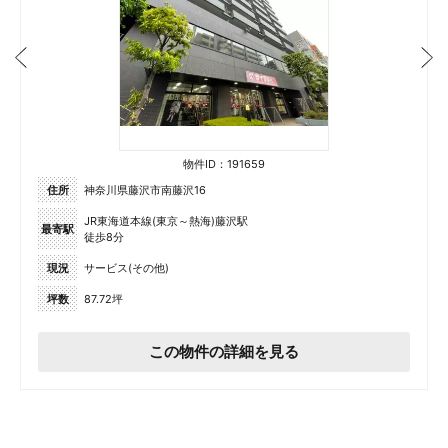
物件ID：191659
住所
神奈川県藤沢市南藤沢16
JR東海道本線(東京～熱海)藤沢駅
最寄駅
徒歩8分
現況
サービス(その他)
坪数
87.72坪
この物件の詳細を見る