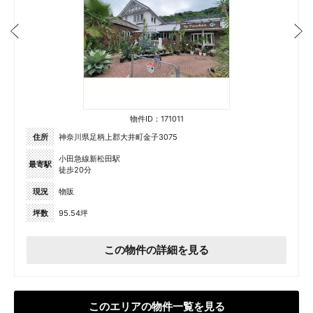
物件ID：171011
住所
神奈川県足柄上郡大井町金子3075
小田急線新松田駅
最寄駅
徒歩20分
現況
物販
坪数
95.54坪
この物件の詳細を見る
このエリアの物件一覧を見る