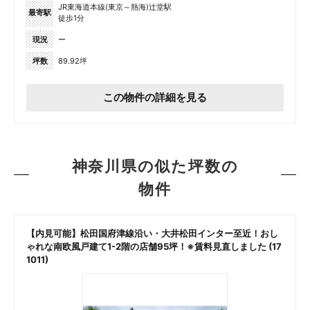
JR東海道本線(東京～熱海)辻堂駅
最寄駅
徒歩1分
現況
ー
坪数
89.92坪
この物件の詳細を見る
神奈川県の似た坪数の
物件
【内見可能】松田国府津線沿い・大井松田インター至近！おし
ゃれな南欧風戸建て1-2階の店舗95坪！※賃料見直しました (17
1011)