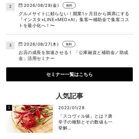
2026/08/28(金)
無料
グルメサイトに頼らない！開業1ヶ月目から満席にする
『インスタ×LINE×MEO×AI』集客〜補助金で集客コス
トを最小化へ！〜
2026/08/27(木)
無料
お店の成長を加速させる！ 「公庫融資と補助金／助成
金」活用セミナー
セミナー一覧はこちら
人気記事
2022/01/28
「スコヴィル値」とは？唐
辛子の種類とその数値も一
挙解…