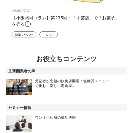
2026/07/31
【小阪裕司コラム】第235回：「手芸店」で「お菓子」
を売る①
開業ノウハウ
トレンド
お役立ちコンテンツ
先輩開業者の声
元記者が念願の飲食店開業！低糖質メニュー
で挑む、新しい定食屋…
セミナー情報
ワンオペ店舗の成功法則