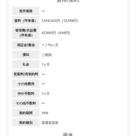
造作価格
ー
賃料（坪単価）
1,144,500円（13,198円）
管理費/共益費
47,690円（549円)
（坪単価）
保証金/敷金
ー / 10ヶ月
償却
ご相談
礼金
1ヶ月
更新料/再契約料
ー
その他費用
ー
仲介手数料
1ヶ月
その他手数料
ー
契約期間
10年
契約種別
普通賃貸借
用途