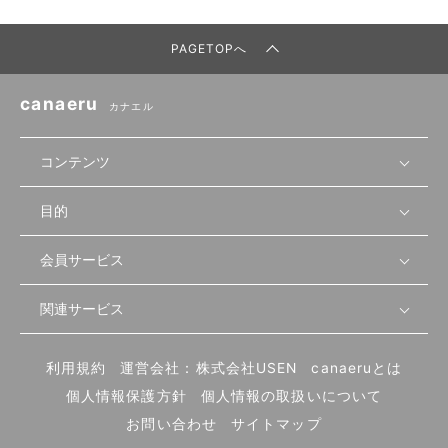
PAGETOPへ
canaeru
カナエル
コンテンツ
目的
無料開業相談
セミナーで学ぶ
会員サービス
店舗運営
物件を探す
セミナー情報
資金・手続き
関連サービス
会員登録
先輩開業者の声
セミナー動画
首都圏
物件
メルマガ設定
記事から学ぶ
セミナー協力一覧
大阪
飲食店サクセスガイド（外部サイト）
内装・設備
利用規約
運営会社：株式会社USEN
canaeruとは
ログイン
飲食店の始め方
北海道
開業・経営に関する記事
個人情報保護方針
個人情報の取扱いについて
食材・仕入れ
業態別の開業方法
東海
編集ポリシー
お問い合わせ
サイトマップ
集客・宣伝