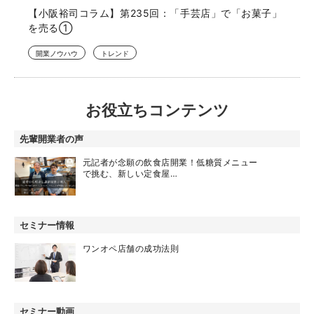
【小阪裕司コラム】第235回：「手芸店」で「お菓子」
を売る①
開業ノウハウ
トレンド
お役立ちコンテンツ
先輩開業者の声
元記者が念願の飲食店開業！低糖質メニュー
で挑む、新しい定食屋…
セミナー情報
ワンオペ店舗の成功法則
セミナー動画