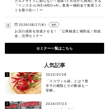
グルメサイトに頼らない！開業1ヶ月目から満席にする
『インスタ×LINE×MEO×AI』集客〜補助金で集客コス
トを最小化へ！〜
2026/08/27(木)
無料
お店の成長を加速させる！ 「公庫融資と補助金／助成
金」活用セミナー
セミナー一覧はこちら
人気記事
2022/01/28
「スコヴィル値」とは？唐
辛子の種類とその数値も一
挙解…
2024/07/23