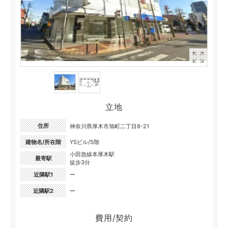
立地
住所
神奈川県厚木市旭町二丁目8-21
建物名/所在階
YSビル/5階
小田急線本厚木駅
最寄駅
徒歩3分
近隣駅1
ー
近隣駅2
ー
費用/契約