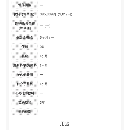
造作価格
ー
賃料（坪単価）
685,339円（9,019円）
管理費/共益費
ー（ー)
（坪単価）
保証金/敷金
6ヶ月 / ー
償却
0%
礼金
1ヶ月
更新料/再契約料
1ヶ月
その他費用
ー
仲介手数料
1ヶ月
その他手数料
ー
契約期間
3年
契約種別
用途