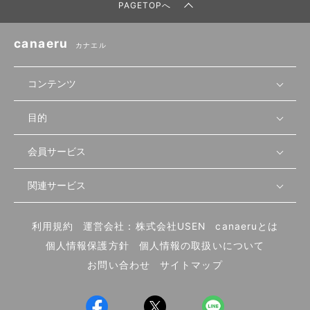
PAGETOPへ
canaeru
カナエル
コンテンツ
目的
無料開業相談
セミナーで学ぶ
会員サービス
店舗運営
物件を探す
セミナー情報
資金・手続き
関連サービス
会員登録
先輩開業者の声
セミナー動画
首都圏
物件
メルマガ設定
記事から学ぶ
セミナー協力一覧
大阪
飲食店サクセスガイド（外部サイト）
内装・設備
利用規約
運営会社：株式会社USEN
canaeruとは
ログイン
飲食店の始め方
北海道
開業・経営に関する記事
個人情報保護方針
個人情報の取扱いについて
食材・仕入れ
業態別の開業方法
東海
編集ポリシー
お問い合わせ
サイトマップ
集客・宣伝
その他
トレンド
UIターン開業特集