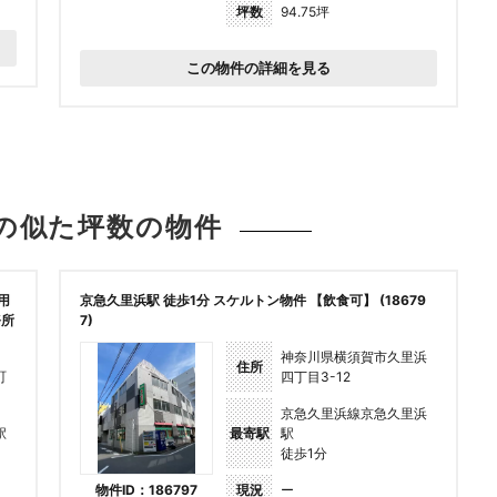
坪数
94.75坪
この物件の詳細を見る
の似た坪数の
物件
用
京急久里浜駅 徒歩1分 スケルトン物件 【飲食可】 (18679
務所
7)
神奈川県横須賀市久里浜
住所
町
四丁目3-12
京急久里浜線京急久里浜
駅
最寄駅
駅
徒歩1分
物件ID：186797
現況
ー