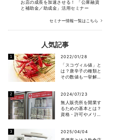
お店の成長を加速させる！ 「公庫融資
と補助金／助成金」活用セミナー
セミナー情報一覧はこちら
人気記事
2022/01/28
「スコヴィル値」と
は？唐辛子の種類と
その数値も一挙解…
2024/07/23
無人販売所を開業す
るための基本とは？
資格・許可やメリ…
2025/04/04
原価率とは？飲食店