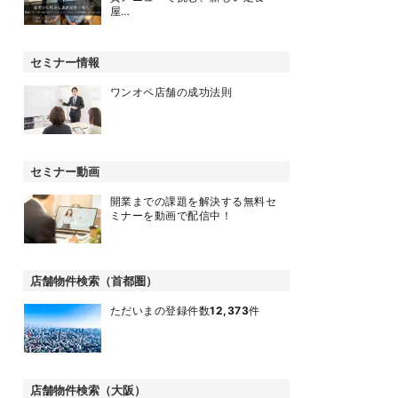
屋…
セミナー情報
ワンオペ店舗の成功法則
セミナー動画
開業までの課題を解決する無料セ
ミナーを動画で配信中！
店舗物件検索（首都圏）
ただいまの登録件数
12,373
件
店舗物件検索（大阪）