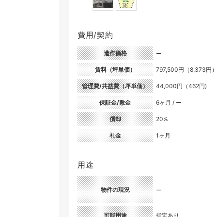
費用/契約
造作価格
ー
賃料（坪単価）
797,500円（8,373円
管理費/共益費（坪単価）
44,000円（462円)
保証金/敷金
6ヶ月 / ー
償却
20%
礼金
1ヶ月
用途
物件の現況
ー
可能用途
指定あり