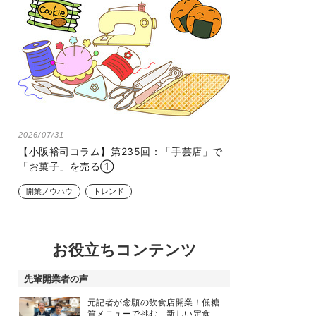
2026/07/31
【小阪裕司コラム】第235回：「手芸店」で
「お菓子」を売る①
開業ノウハウ
トレンド
お役立ちコンテンツ
先輩開業者の声
元記者が念願の飲食店開業！低糖
質メニューで挑む、新しい定食