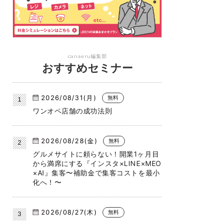
canaeru編集部
おすすめセミナー
2026/08/31(月)
無料
ワンオペ店舗の成功法則
2026/08/28(金)
無料
グルメサイトに頼らない！開業1ヶ月目
から満席にする『インスタ×LINE×MEO
×AI』集客〜補助金で集客コストを最小
化へ！〜
2026/08/27(木)
無料