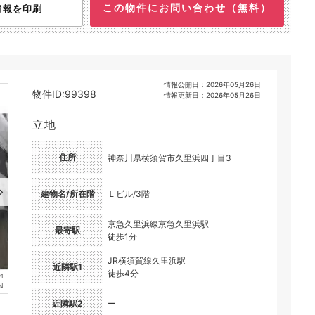
この物件にお問い合わせ（無料）
情報を印刷
情報公開日：2026年05月26日
物件ID:99398
情報更新日：2026年05月26日
立地
住所
神奈川県横須賀市久里浜四丁目3
建物名/所在階
Ｌビル/3階
京急久里浜線京急久里浜駅
最寄駅
徒歩1分
JR横須賀線久里浜駅
近隣駅1
徒歩4分
近隣駅2
ー