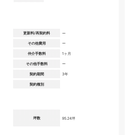
更新料/再契約料
ー
）
その他費用
ー
仲介手数料
1ヶ月
その他手数料
ー
契約期間
3年
契約種別
坪数
95.24坪