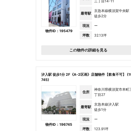
三丁目14-11
京急本線横須賀中央駅
最寄駅
徒歩2分
現況
ー
物件ID：195479
坪数
32.13坪
この物件の詳細を見る
汐入駅 徒歩1分 2F《A-2区画》店舗物件【飲食不可】 (1
745)
神奈川県横須賀市本町
住所
丁目27
京急本線汐入駅
最寄駅
徒歩1分
現況
ー
物件ID：196745
坪数
123.91坪