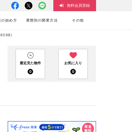
無料会員登録
店の始め方
業態別の開業方法
その他
398)
最近見た物件
お気に入り
0
0