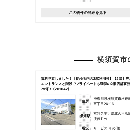
この物件の詳細を見る
横須賀市
賃料見直しました！【徒歩圏内の2駅利用可】【2階】専
エントランスと階段でプライベートも確保の2階店舗事
79坪！ (201042)
神奈川県横須賀市根岸
住所
五丁目20-16
京急久里浜線北久里浜
最寄駅
徒歩11分
現況
サービス(その他)