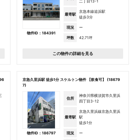
二丁目13-1
京急本線追浜駅
最寄駅
徒歩3分
現況
ー
物件ID：184391
坪数
42.71坪
この物件の詳細を見る
96
京急久里浜駅 徒歩1分 スケルトン物件 【飲食可】 (18679
7)
三
神奈川県横須賀市久里浜
住所
四丁目3-12
京急久里浜線京急久里浜
最寄駅
駅
徒歩1分
物件ID：186797
現況
ー