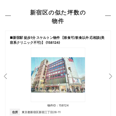
新宿区の似た坪数の
物件
オ
■新宿駅 徒歩1分 スケルトン物件 【飲食可/飲食以外 応相談(美
容系クリニック不可)】 (158124)
物件ID：158124
住所
東京都新宿区新宿三丁目26-11