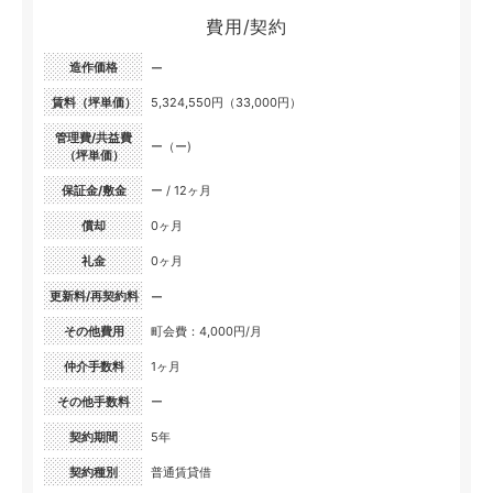
費用/契約
造作価格
ー
賃料（坪単価）
5,324,550円（33,000円）
管理費/共益費
ー（ー)
（坪単価）
保証金/敷金
ー / 12ヶ月
償却
0ヶ月
礼金
0ヶ月
更新料/再契約料
ー
その他費用
町会費：4,000円/月
仲介手数料
1ヶ月
その他手数料
ー
契約期間
5年
契約種別
普通賃貸借