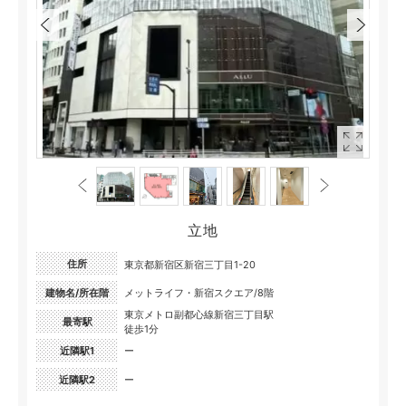
立地
住所
東京都新宿区新宿三丁目1-20
建物名/所在階
メットライフ・新宿スクエア/8階
東京メトロ副都心線新宿三丁目駅
最寄駅
徒歩1分
近隣駅1
ー
近隣駅2
ー