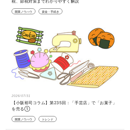
税、節税対策までわかりやすく解説
開業ノウハウ
資金・手続き
2026/07/31
【小阪裕司コラム】第235回：「手芸店」で「お菓子」
を売る①
開業ノウハウ
トレンド