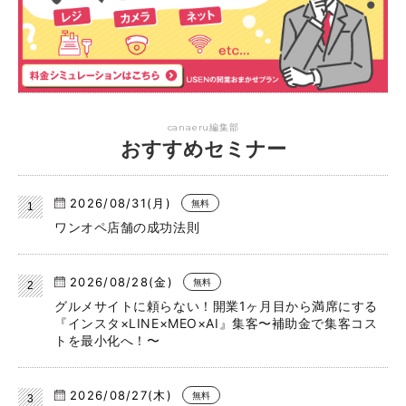
canaeru編集部
おすすめセミナー
2026/08/31(月)
無料
ワンオペ店舗の成功法則
2026/08/28(金)
無料
グルメサイトに頼らない！開業1ヶ月目から満席にする
『インスタ×LINE×MEO×AI』集客〜補助金で集客コス
トを最小化へ！〜
2026/08/27(木)
無料