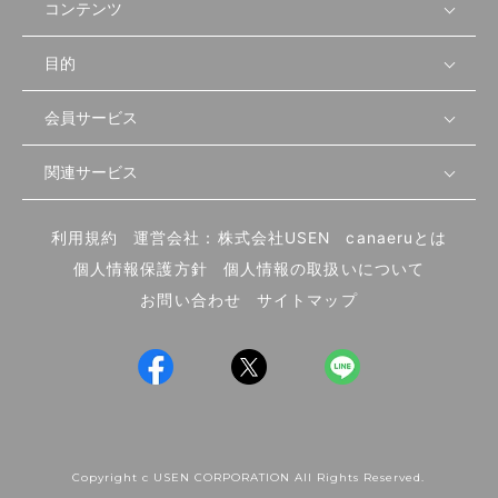
コンテンツ
目的
無料開業相談
セミナーで学ぶ
会員サービス
店舗運営
物件を探す
セミナー情報
資金・手続き
関連サービス
会員登録
先輩開業者の声
セミナー動画
首都圏
物件
メルマガ設定
記事から学ぶ
セミナー協力一覧
大阪
飲食店サクセスガイド（外部サイト）
内装・設備
利用規約
運営会社：株式会社USEN
canaeruとは
ログイン
飲食店の始め方
北海道
開業・経営に関する記事
個人情報保護方針
個人情報の取扱いについて
食材・仕入れ
業態別の開業方法
東海
編集ポリシー
お問い合わせ
サイトマップ
集客・宣伝
その他
トレンド
UIターン開業特集
飲食店開業
Copyright c USEN CORPORATION All Rights Reserved.