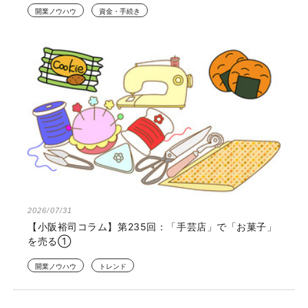
開業ノウハウ
資金・手続き
2026/07/31
【小阪裕司コラム】第235回：「手芸店」で「お菓子」
を売る①
開業ノウハウ
トレンド