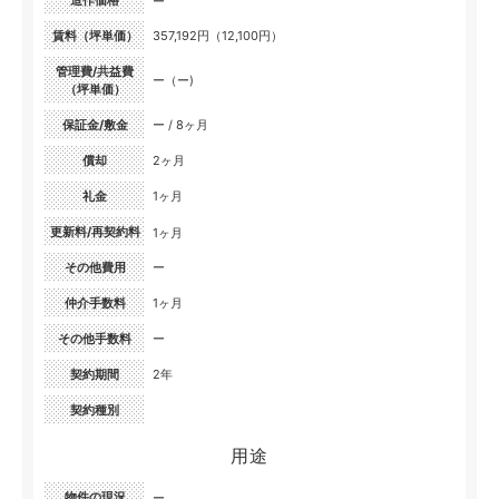
造作価格
ー
賃料（坪単価）
357,192円（12,100円）
管理費/共益費
ー（ー)
（坪単価）
保証金/敷金
ー / 8ヶ月
償却
2ヶ月
礼金
1ヶ月
更新料/再契約料
1ヶ月
その他費用
ー
仲介手数料
1ヶ月
その他手数料
ー
契約期間
2年
契約種別
用途
物件の現況
ー