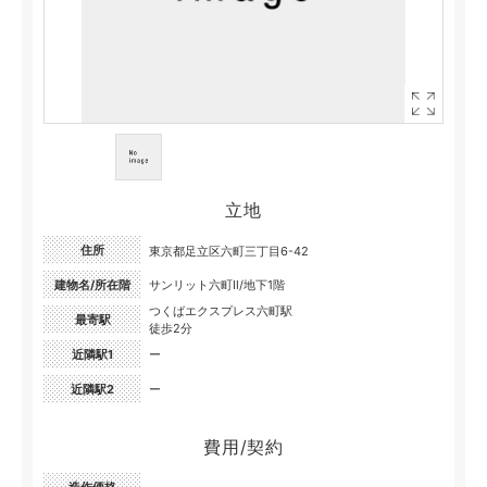
立地
住所
東京都足立区六町三丁目6-42
建物名/所在階
サンリット六町Ⅱ/地下1階
つくばエクスプレス六町駅
最寄駅
徒歩2分
近隣駅1
ー
近隣駅2
ー
費用/契約