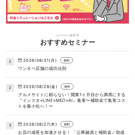
canaeru編集部
おすすめセミナー
2026/08/31(月)
無料
ワンオペ店舗の成功法則
2026/08/28(金)
無料
グルメサイトに頼らない！開業1ヶ月目から満席にする
『インスタ×LINE×MEO×AI』集客〜補助金で集客コス
トを最小化へ！〜
2026/08/27(木)
無料
お店の成長を加速させる！ 「公庫融資と補助金／助成