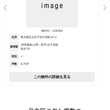
物件ID：208368
住所
東京都足立区千住中居町33-2
JR常磐線(上野～取手)北千住駅
最寄駅
徒歩7分
現況
ー
坪数
8.75坪
この物件の詳細を見る