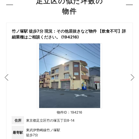
足立区の似た坪数の
物件
2
竹ノ塚駅 徒歩7分 現況：その他居抜きなど物件 【飲食不可】詳
細業種はご相談ください。 (194216)
物件ID：194216
住所
東京都足立区竹の塚五丁目8-14
東武伊勢崎線竹ノ塚駅
最寄駅
徒歩7分