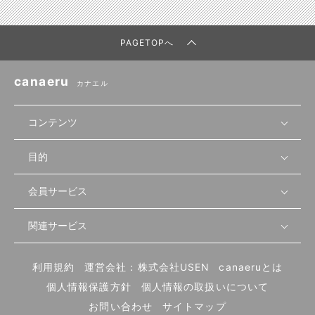
PAGETOPへ
canaeru
カナエル
コンテンツ
目的
無料開業相談
セミナーで学ぶ
会員サービス
店舗運営
物件を探す
セミナー情報
資金・手続き
関連サービス
会員登録
先輩開業者の声
セミナー動画
首都圏
物件
メルマガ設定
記事から学ぶ
セミナー協力一覧
大阪
飲食店サクセスガイド（外部サイト）
内装・設備
利用規約
運営会社：株式会社USEN
canaeruとは
ログイン
飲食店の始め方
北海道
開業・経営に関する記事
個人情報保護方針
個人情報の取扱いについて
食材・仕入れ
業態別の開業方法
東海
編集ポリシー
お問い合わせ
サイトマップ
集客・宣伝