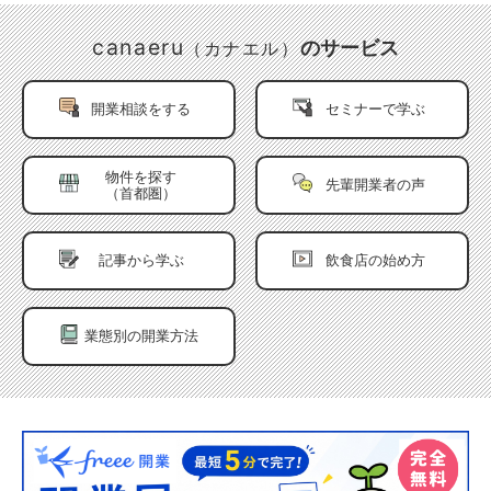
canaeru
のサービス
（カナエル）
開業相談をする
セミナーで学ぶ
物件を探す
先輩開業者の声
（首都圏）
記事から学ぶ
飲食店の始め方
業態別の開業方法