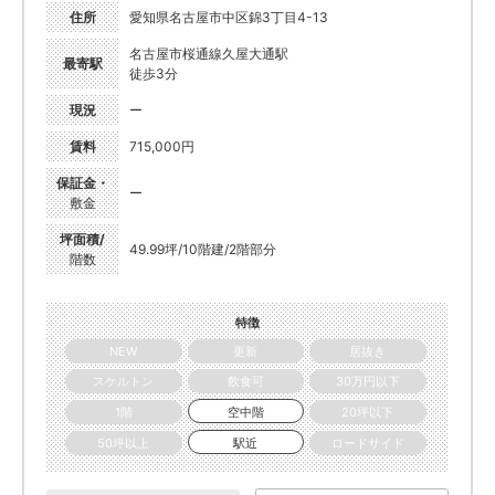
住所
愛知県名古屋市中区錦3丁目4-13
名古屋市桜通線久屋大通駅
最寄駅
徒歩3分
現況
ー
賃料
715,000円
保証金・
ー
敷金
坪面積/
49.99坪/10階建/2階部分
階数
特徴
NEW
更新
居抜き
スケルトン
飲食可
30万円以下
1階
空中階
20坪以下
50坪以上
駅近
ロードサイド