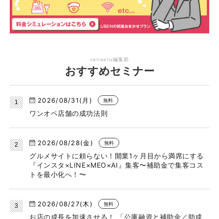
canaeru編集部
おすすめセミナー
2026/08/31(月)
無料
ワンオペ店舗の成功法則
2026/08/28(金)
無料
グルメサイトに頼らない！開業1ヶ月目から満席にする
『インスタ×LINE×MEO×AI』集客〜補助金で集客コス
トを最小化へ！〜
2026/08/27(木)
無料
お店の成長を加速させる！ 「公庫融資と補助金／助成