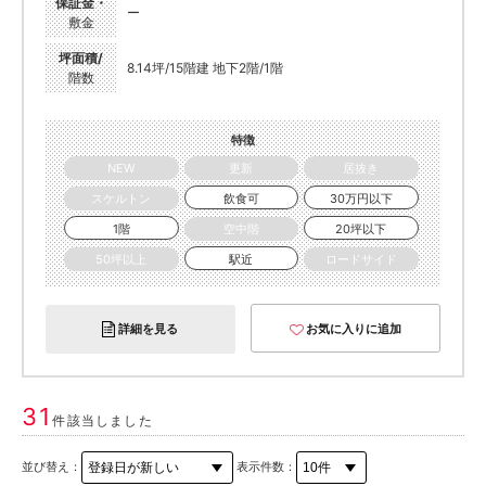
保証金・
ー
敷金
坪面積/
8.14坪/15階建 地下2階/1階
階数
特徴
NEW
更新
居抜き
スケルトン
飲食可
30万円以下
1階
空中階
20坪以下
50坪以上
駅近
ロードサイド
詳細を見る
お気に入りに追加
31
件該当しました
並び替え：
表示件数：