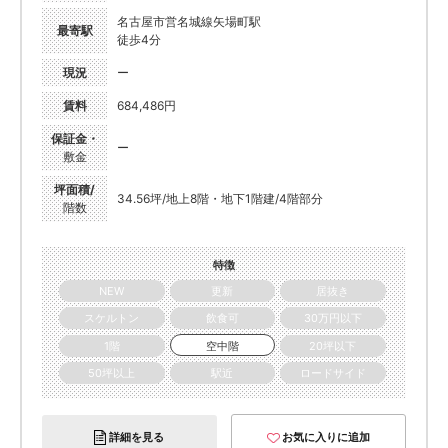
名古屋市営名城線矢場町駅
最寄駅
徒歩4分
現況
ー
賃料
684,486円
保証金・
ー
敷金
坪面積/
34.56坪/地上8階・地下1階建/4階部分
階数
特徴
NEW
更新
居抜き
スケルトン
飲食可
30万円以下
1階
空中階
20坪以下
50坪以上
駅近
ロードサイド
詳細を見る
お気に入りに追加