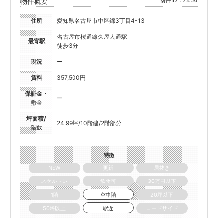
物件ID：2454
物件概要
住所
愛知県名古屋市中区錦3丁目4-13
名古屋市桜通線久屋大通駅
最寄駅
徒歩3分
現況
ー
賃料
357,500円
保証金・
ー
敷金
坪面積/
24.99坪/10階建/2階部分
階数
特徴
NEW
更新
居抜き
スケルトン
飲食可
30万円以下
1階
空中階
20坪以下
50坪以上
駅近
ロードサイド