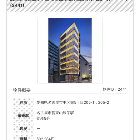
(2441)
物件ID：2441
物件概要
住所
愛知県名古屋市中区栄5丁目205-1，205-2
名古屋市営東山線栄駅
最寄駅
徒歩8分
現況
ー
賃料
592,284円