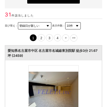
31
件該当しました
並び替え：
表示件数：
1
2
3
4
>
>>
愛知県名古屋市中区 名古屋市名城線東別院駅 徒歩3分 21.67
坪 (2459)