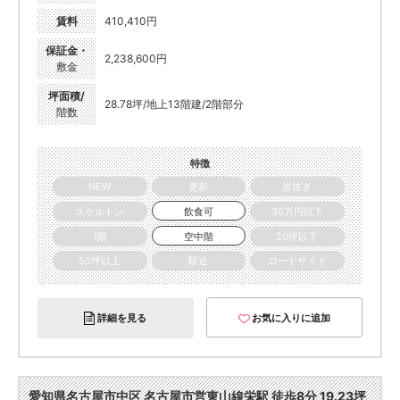
賃料
410,410円
保証金・
2,238,600円
敷金
坪面積/
28.78坪/地上13階建/2階部分
階数
特徴
NEW
更新
居抜き
スケルトン
飲食可
30万円以下
1階
空中階
20坪以下
50坪以上
駅近
ロードサイド
詳細を見る
お気に入りに追加
愛知県名古屋市中区 名古屋市営東山線栄駅 徒歩8分 19.23坪