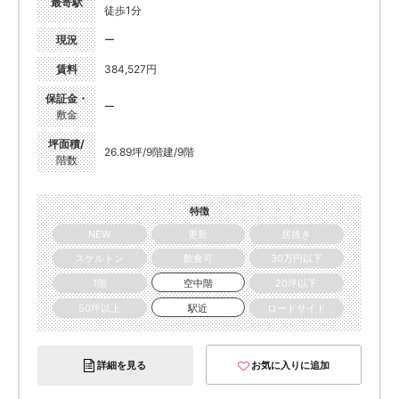
最寄駅
徒歩1分
現況
ー
賃料
384,527円
保証金・
ー
敷金
坪面積/
26.89坪/9階建/9階
階数
特徴
NEW
更新
居抜き
スケルトン
飲食可
30万円以下
1階
空中階
20坪以下
50坪以上
駅近
ロードサイド
詳細を見る
お気に入りに追加