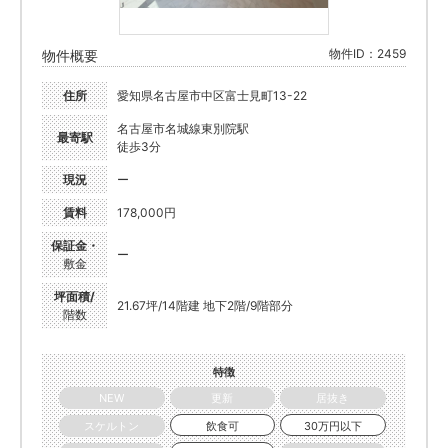
物件ID：2459
物件概要
住所
愛知県名古屋市中区富士見町13-22
名古屋市名城線東別院駅
最寄駅
徒歩3分
現況
ー
賃料
178,000円
保証金・
ー
敷金
坪面積/
21.67坪/14階建 地下2階/9階部分
階数
特徴
NEW
更新
居抜き
スケルトン
飲食可
30万円以下