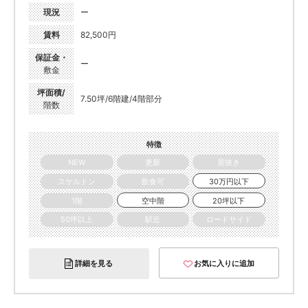
現況
ー
賃料
82,500円
保証金・
ー
敷金
坪面積/
7.50坪/6階建/4階部分
階数
特徴
NEW
更新
居抜き
スケルトン
飲食可
30万円以下
1階
空中階
20坪以下
50坪以上
駅近
ロードサイド
詳細を見る
お気に入りに追加