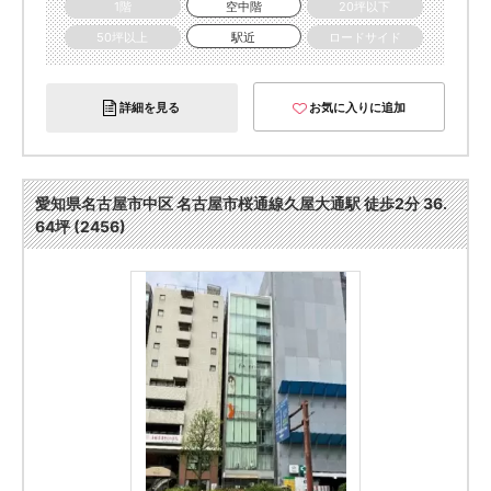
1階
空中階
20坪以下
50坪以上
駅近
ロードサイド
詳細を見る
お気に入りに追加
愛知県名古屋市中区 名古屋市桜通線久屋大通駅 徒歩2分 36.
64坪 (2456)