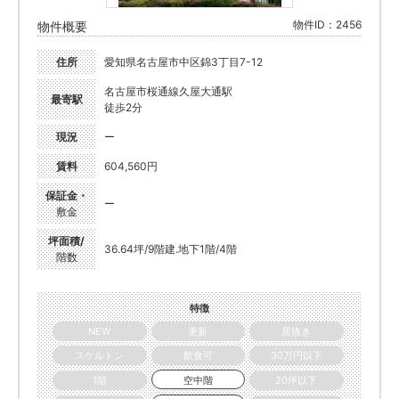
物件ID：2456
物件概要
住所
愛知県名古屋市中区錦3丁目7-12
名古屋市桜通線久屋大通駅
最寄駅
徒歩2分
現況
ー
賃料
604,560円
保証金・
ー
敷金
坪面積/
36.64坪/9階建.地下1階/4階
階数
特徴
NEW
更新
居抜き
スケルトン
飲食可
30万円以下
1階
空中階
20坪以下