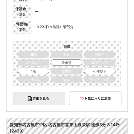
保証金・
ー
敷金
坪面積/
19.23坪/８階建/1階部分
階数
特徴
NEW
更新
居抜き
スケルトン
飲食可
30万円以下
1階
空中階
20坪以下
50坪以上
駅近
ロードサイド
詳細を見る
お気に入りに追加
愛知県名古屋市中区 名古屋市営東山線栄駅 徒歩3分 8.14坪
(2439)