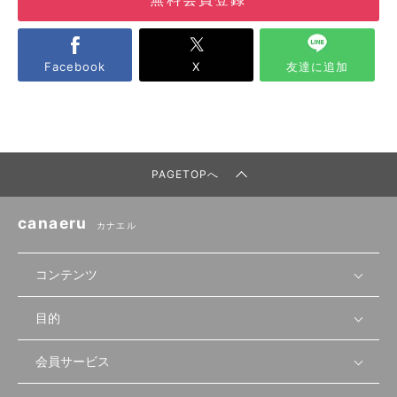
Facebook
X
友達に追加
PAGETOPへ
canaeru
カナエル
コンテンツ
目的
無料開業相談
セミナーで学ぶ
会員サービス
店舗運営
物件を探す
セミナー情報
資金・手続き