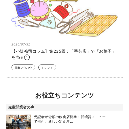
2026/07/31
【小阪裕司コラム】第235回：「手芸店」で「お菓子」
を売る①
開業ノウハウ
トレンド
お役立ちコンテンツ
先輩開業者の声
元記者が念願の飲食店開業！低糖質メニュー
で挑む、新しい定食屋…