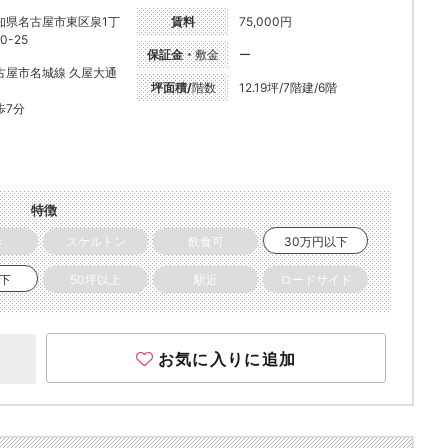
知県名古屋市東区泉1丁
賃料
75,000円
0-25
保証金・
敷金
ー
古屋市名城線 久屋大通
坪面積/
階数
12.19坪/7階建/6階
歩7分
特徴
き
スケルトン
飲食可
30万円以下
以下
50坪以上
駅近
ロードサイド
お気に入りに追加