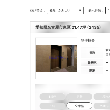
並び替え：
表示件数：
愛知県名古屋市東区 21.47坪 (2435)
物件概要
愛
住所
目1
最寄駅
ー
現況
ー
NEW
更新
居抜
1階
空中階
20坪