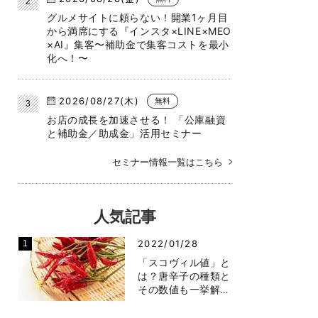
グルメサイトに頼らない！開業1ヶ月目
から満席にする『インスタ×LINE×MEO
×AI』集客〜補助金で集客コストを最小
化へ！〜
2026/08/27(木)
無料
お店の成長を加速させる！ 「公庫融資
と補助金／助成金」活用セミナー
セミナー情報一覧はこちら
人気記事
2022/01/28
「スコヴィル値」と
は？唐辛子の種類と
その数値も一挙解…