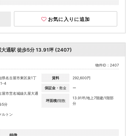
お気に入りに追加
 徒歩5分 13.91坪 (2407)
物件ID：2407
知県名古屋市東区泉1丁
賃料
292,600円
1-4
保証金・
敷金
ー
古屋市営名城線久屋大通
13.91坪/地上7階建/1階部
坪面積/
階数
分
歩5分
ケルトン
特徴