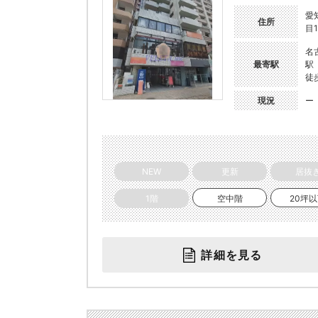
愛
住所
目1
名
最寄駅
駅
徒
現況
ー
NEW
更新
居抜
1階
空中階
20坪
詳細を見る