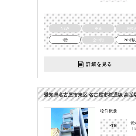
NEW
更新
居抜
1階
空中階
20坪
詳細を見る
愛知県名古屋市東区 名古屋市桜通線 高岳駅 徒歩
物件概要
愛
住所
丁目