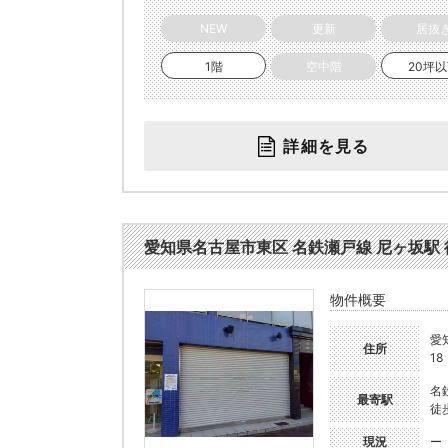
NEW
更新
居抜
1階
空中階
20坪
詳細を見る
愛知県名古屋市東区 名鉄瀬戸線 尼ヶ坂駅 徒歩1
物件概要
愛
住所
18
名
最寄駅
徒
現況
ー