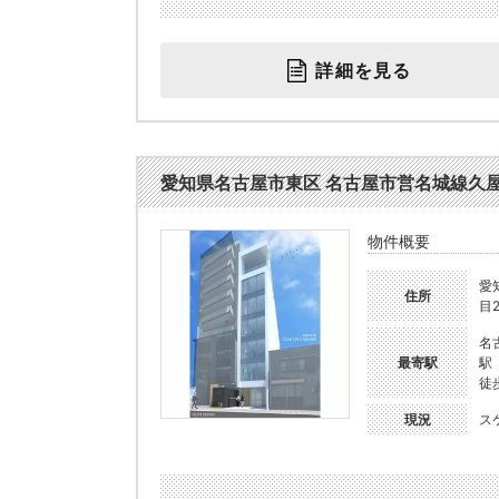
詳細を見る
愛知県名古屋市東区 名古屋市営名城線久屋大通駅
物件概要
愛
住所
目2
名
最寄駅
駅
徒
現況
ス