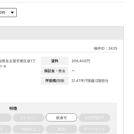
物件ID：2435
知県名古屋市東区泉1丁
賃料
306,400円
1-4
保証金・
敷金
ー
坪面積/
階数
21.47坪/7階建/2階部分
特徴
き
スケルトン
飲食可
30万円以下
以下
50坪以上
駅近
ロードサイド