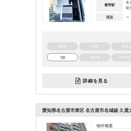
名
最寄駅
徒
現況
ー
NEW
更新
居抜
1階
空中階
20坪
詳細を見る
愛知県名古屋市東区 名古屋市名城線 久屋大通 駅
物件概要