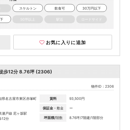
き
スケルトン
飲食可
30万円以下
以下
50坪以上
駅近
ロードサイド
お気に入りに追加
2分 8.76坪 (2306)
物件ID：2306
知県名古屋市東区赤塚町
賃料
93,500円
保証金・
敷金
ー
鉄瀬戸線 尼ヶ坂駅
坪面積/
階数
8.76坪/7階建/1階部分
歩12分