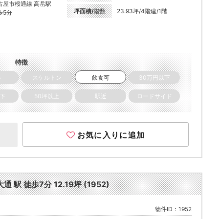
古屋市桜通線 高岳駅
坪面積/
階数
23.93坪/4階建/1階
歩5分
特徴
き
スケルトン
飲食可
30万円以下
以下
50坪以上
駅近
ロードサイド
お気に入りに追加
 徒歩7分 12.19坪 (1952)
物件ID：1952