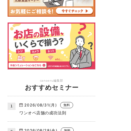
canaeru編集部
おすすめセミナー
2026/08/31(月)
無料
ワンオペ店舗の成功法則
2026/08/28(金)
無料