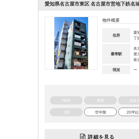
愛知県名古屋市東区 名古屋市営地下鉄名城線久屋
物件概要
愛
住所
丁目
名
最寄駅
屋
徒
現況
ー
NEW
更新
居抜
1階
空中階
20坪
詳細を見る