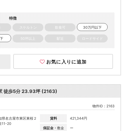
特徴
き
スケルトン
飲食可
30万円以下
以下
50坪以上
駅近
ロードサイド
お気に入りに追加
5分 23.93坪 (2163)
物件ID：2163
知県名古屋市東区東桜２
賃料
421,344円
11-20
保証金・
敷金
ー