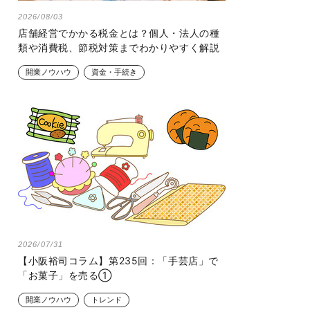
2026/08/03
店舗経営でかかる税金とは？個人・法人の種
類や消費税、節税対策までわかりやすく解説
開業ノウハウ
資金・手続き
2026/07/31
【小阪裕司コラム】第235回：「手芸店」で
「お菓子」を売る①
開業ノウハウ
トレンド