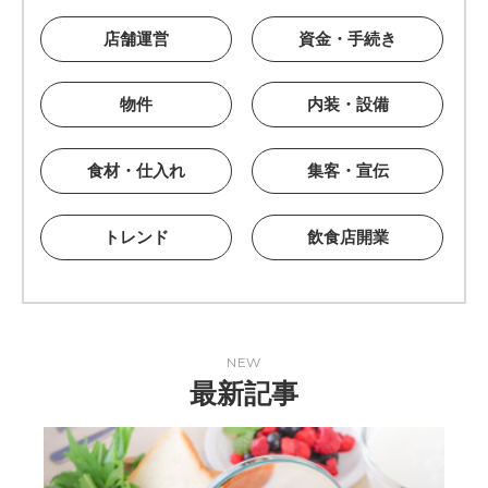
店舗運営
資金・手続き
物件
内装・設備
食材・仕入れ
集客・宣伝
トレンド
飲食店開業
NEW
最新記事