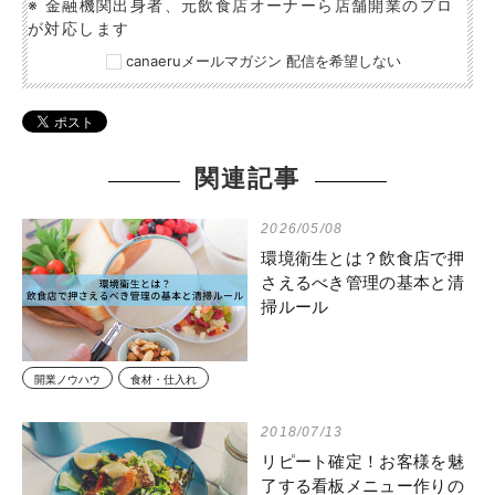
※ 金融機関出身者、元飲食店オーナーら店舗開業のプロ
が対応します
canaeruメールマガジン 配信を希望しない
関連記事
2026/05/08
環境衛生とは？飲食店で押
さえるべき管理の基本と清
掃ルール
開業ノウハウ
食材・仕入れ
2018/07/13
リピート確定！お客様を魅
了する看板メニュー作りの