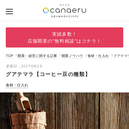
実績多数！
店舗開業の"無料相談"はコチラ！
TOP
開業・経営に関する記事
開業ノウハウ
食材・仕入れ
グアテマ
更新日：
2017/08/18
グアテマラ【コーヒー豆の種類】
食材・仕入れ