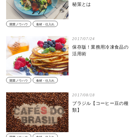
秘策とは
開業ノウハウ
食材・仕入れ
2017/07/24
保存版！業務用冷凍食品の
活用術
開業ノウハウ
食材・仕入れ
2017/08/18
ブラジル【コーヒー豆の種
類】
開業ノウハウ
食材・仕入れ