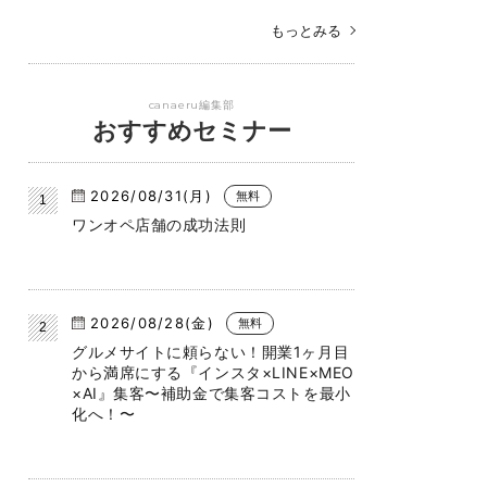
もっとみる
canaeru編集部
おすすめセミナー
2026/08/31(月)
無料
ワンオペ店舗の成功法則
2026/08/28(金)
無料
グルメサイトに頼らない！開業1ヶ月目
から満席にする『インスタ×LINE×MEO
×AI』集客〜補助金で集客コストを最小
化へ！〜