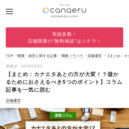
実績多数！
店舗開業の"無料相談"はコチラ！
TOP
開業・経営に関する記事
開業ノウハウ
店舗運営
【まとめ：カ
更新日：
2018/03/22
【まとめ：カナエタあとの方が大変！？儲か
るためにおさえるべき5つのポイント】コラム
記事を一気に読む
店舗運営