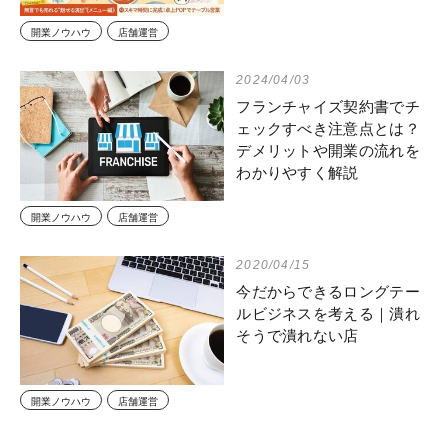
開業ノウハウ
店舗運営
2024/04/03
フランチャイズ契約書でチ
ェックすべき注意点とは？
デメリットや開業の流れを
わかりやすく解説
開業ノウハウ
店舗運営
2020/04/15
今だからできるロングテー
ルビジネスを考える｜潰れ
そうで潰れない店
開業ノウハウ
店舗運営