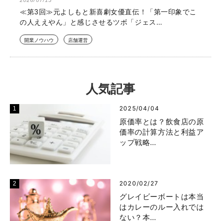
≪第3回≫元よしもと新喜劇女優直伝！「第一印象でこ
の人ええやん」と感じさせるツボ「ジェス…
開業ノウハウ
店舗運営
人気記事
2025/04/04
原価率とは？飲食店の原
価率の計算方法と利益ア
ップ戦略…
2020/02/27
グレイビーボートは本当
はカレーのルー入れでは
ない？本…