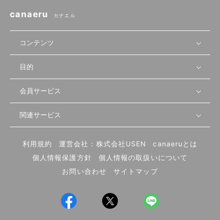
canaeru
カナエル
コンテンツ
目的
無料開業相談
セミナーで学ぶ
会員サービス
店舗運営
物件を探す
セミナー情報
資金・手続き
関連サービス
会員登録
先輩開業者の声
セミナー動画
首都圏
物件
メルマガ設定
記事から学ぶ
セミナー協力一覧
大阪
飲食店サクセスガイド（外部サイト）
内装・設備
利用規約
運営会社：株式会社USEN
canaeruとは
ログイン
飲食店の始め方
北海道
開業・経営に関する記事
個人情報保護方針
個人情報の取扱いについて
食材・仕入れ
業態別の開業方法
東海
編集ポリシー
お問い合わせ
サイトマップ
集客・宣伝
その他
トレンド
UIターン開業特集
飲食店開業