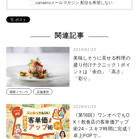
canaeruメールマガジン 配信を希望しない
関連記事
2019/01/15
美味しそうに見せる料理の
盛り付けテクニック！ポイ
ントは「余白」「高さ」
「彩り」
開業ノウハウ
店舗運営
2026/01/19
《第16回》ワンオペでもO
K！飲食店の客単価アップ
術24－スキマ時間に完成！
卓上POPで…