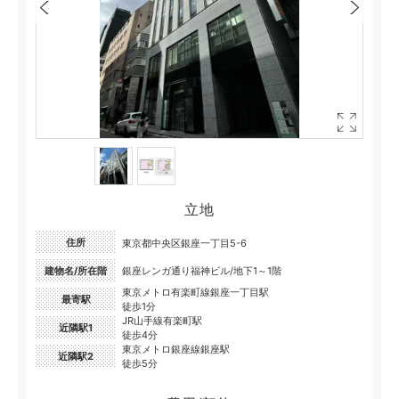
立地
住所
東京都中央区銀座一丁目5-6
建物名/所在階
銀座レンガ通り福神ビル/地下1～1階
東京メトロ有楽町線銀座一丁目駅
最寄駅
徒歩1分
JR山手線有楽町駅
近隣駅1
徒歩4分
東京メトロ銀座線銀座駅
近隣駅2
徒歩5分