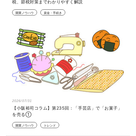
税、節税対策までわかりやすく解説
開業ノウハウ
資金・手続き
2026/07/31
【小阪裕司コラム】第235回：「手芸店」で「お菓子」
を売る①
開業ノウハウ
トレンド