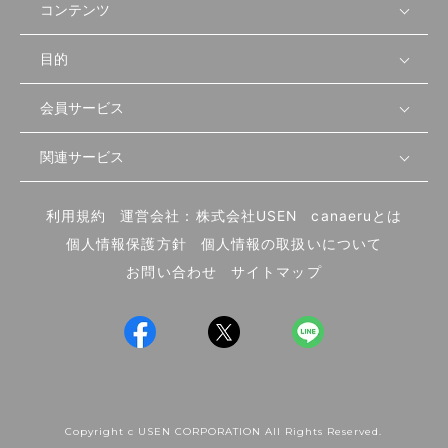
コンテンツ
目的
無料開業相談
セミナーで学ぶ
会員サービス
店舗運営
物件を探す
セミナー情報
資金・手続き
関連サービス
会員登録
先輩開業者の声
セミナー動画
首都圏
物件
メルマガ設定
記事から学ぶ
セミナー協力一覧
大阪
飲食店サクセスガイド（外部サイト）
内装・設備
利用規約
運営会社：株式会社USEN
canaeruとは
ログイン
飲食店の始め方
北海道
開業・経営に関する記事
個人情報保護方針
個人情報の取扱いについて
食材・仕入れ
業態別の開業方法
東海
編集ポリシー
お問い合わせ
サイトマップ
集客・宣伝
その他
トレンド
UIターン開業特集
飲食店開業
Copyright c USEN CORPORATION All Rights Reserved.