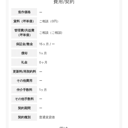
費用/契約
造作価格
ー
賃料（坪単価）
ご相談（0円）
管理費/共益費
ご相談（ご相談)
（坪単価）
保証金/敷金
15ヶ月 / ー
償却
1ヶ月
礼金
0ヶ月
更新料/再契約料
ー
その他費用
ー
仲介手数料
1ヶ月
その他手数料
ー
契約期間
ー
契約種別
普通賃貸借