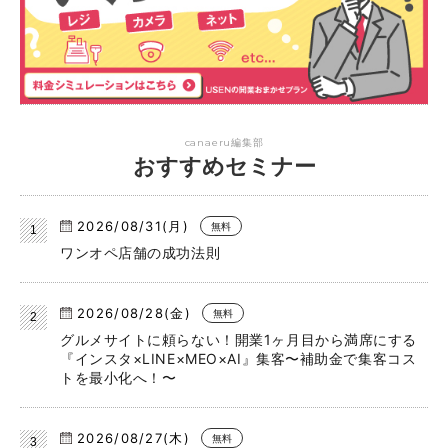
canaeru編集部
おすすめセミナー
2026/08/31(月)
無料
ワンオペ店舗の成功法則
2026/08/28(金)
無料
グルメサイトに頼らない！開業1ヶ月目から満席にする
『インスタ×LINE×MEO×AI』集客〜補助金で集客コス
トを最小化へ！〜
2026/08/27(木)
無料