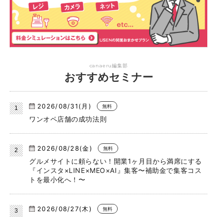
canaeru編集部
おすすめセミナー
2026/08/31(月)
無料
ワンオペ店舗の成功法則
2026/08/28(金)
無料
グルメサイトに頼らない！開業1ヶ月目から満席にする
『インスタ×LINE×MEO×AI』集客〜補助金で集客コス
トを最小化へ！〜
2026/08/27(木)
無料