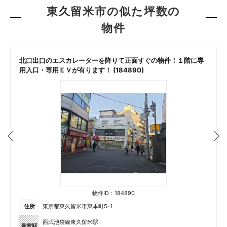
東久留米市の似た坪数の
物件
北口出口のエスカレーターを降りて正面すぐの物件！１階に専
用入口・専用ＥＶが有ります！ (184890)
物件ID：184890
住所
東京都東久留米市東本町5-1
西武池袋線東久留米駅
最寄駅