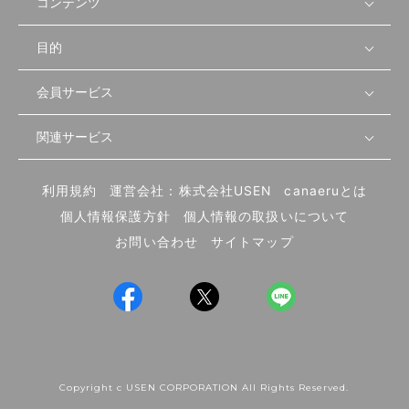
コンテンツ
目的
無料開業相談
セミナーで学ぶ
会員サービス
店舗運営
物件を探す
セミナー情報
資金・手続き
関連サービス
会員登録
先輩開業者の声
セミナー動画
首都圏
物件
メルマガ設定
記事から学ぶ
セミナー協力一覧
大阪
飲食店サクセスガイド（外部サイト）
内装・設備
利用規約
運営会社：株式会社USEN
canaeruとは
ログイン
飲食店の始め方
北海道
開業・経営に関する記事
個人情報保護方針
個人情報の取扱いについて
食材・仕入れ
業態別の開業方法
東海
編集ポリシー
お問い合わせ
サイトマップ
集客・宣伝
その他
トレンド
UIターン開業特集
飲食店開業
Copyright c USEN CORPORATION All Rights Reserved.