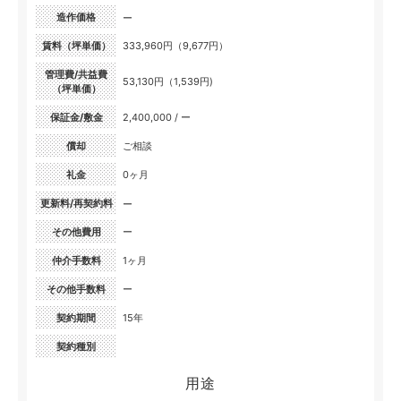
造作価格
ー
賃料（坪単価）
333,960円（9,677円）
管理費/共益費
53,130円（1,539円)
（坪単価）
保証金/敷金
2,400,000 / ー
償却
ご相談
礼金
0ヶ月
更新料/再契約料
ー
その他費用
ー
仲介手数料
1ヶ月
その他手数料
ー
契約期間
15年
契約種別
用途