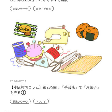
開業ノウハウ
資金・手続き
2026/07/31
【小阪裕司コラム】第235回：「手芸店」で「お菓子」
を売る①
開業ノウハウ
トレンド