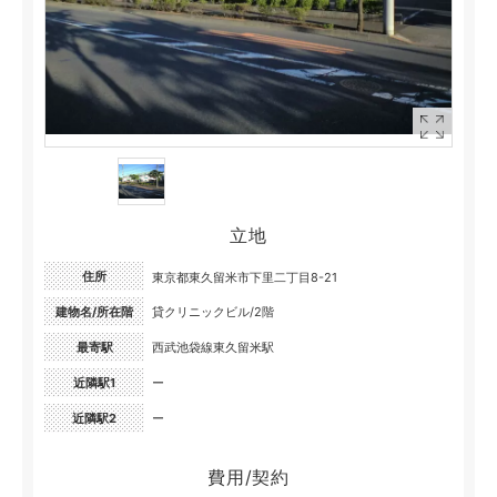
立地
住所
東京都東久留米市下里二丁目8-21
建物名/所在階
貸クリニックビル/2階
最寄駅
西武池袋線東久留米駅
近隣駅1
ー
近隣駅2
ー
費用/契約