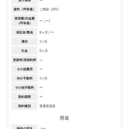
造作価格
ー
賃料（坪単価）
ご相談（0円）
管理費/共益費
ー（ー)
（坪単価）
保証金/敷金
6ヶ月 / ー
償却
1ヶ月
礼金
0ヶ月
更新料/再契約料
ー
その他費用
ー
仲介手数料
1ヶ月
その他手数料
ー
契約期間
ー
契約種別
普通賃貸借
用途
物件の現況
バー