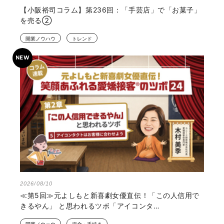
【小阪裕司コラム】第236回：「手芸店」で「お菓子」
を売る②
開業ノウハウ
トレンド
2026/08/10
≪第5回≫元よしもと新喜劇女優直伝！「この人信用で
きるやん」 と思われるツボ「アイコンタ…