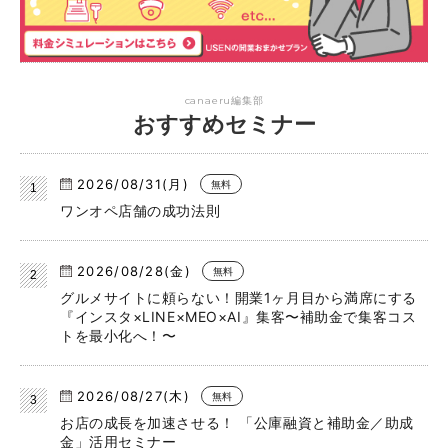
canaeru編集部
おすすめセミナー
2026/08/31(月)
無料
ワンオペ店舗の成功法則
2026/08/28(金)
無料
グルメサイトに頼らない！開業1ヶ月目から満席にする
『インスタ×LINE×MEO×AI』集客〜補助金で集客コス
トを最小化へ！〜
2026/08/27(木)
無料
お店の成長を加速させる！ 「公庫融資と補助金／助成
金」活用セミナー