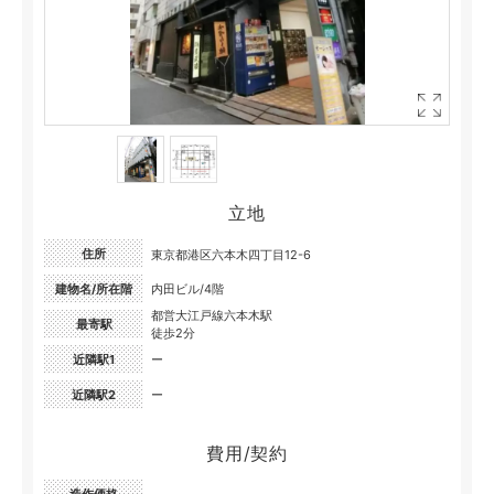
立地
住所
東京都港区六本木四丁目12-6
建物名/所在階
内田ビル/4階
都営大江戸線六本木駅
最寄駅
徒歩2分
近隣駅1
ー
近隣駅2
ー
費用/契約