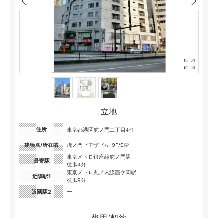
立地
住所
東京都港区虎ノ門二丁目4-1
建物名/所在階
虎ノ門ピアザビル_9F/9階
東京メトロ銀座線虎ノ門駅
最寄駅
徒歩4分
東京メトロ丸ノ内線霞ケ関駅
近隣駅1
徒歩9分
近隣駅2
ー
費用/契約