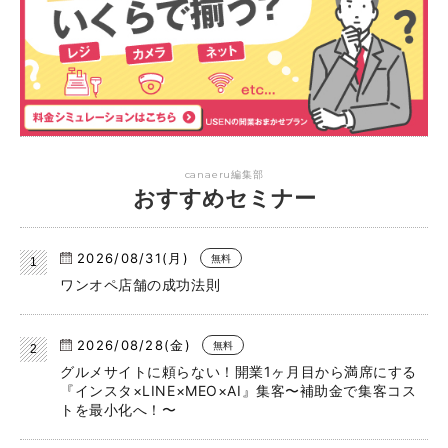
canaeru編集部
おすすめセミナー
2026/08/31(月)
無料
ワンオペ店舗の成功法則
2026/08/28(金)
無料
グルメサイトに頼らない！開業1ヶ月目から満席にする
『インスタ×LINE×MEO×AI』集客〜補助金で集客コス
トを最小化へ！〜