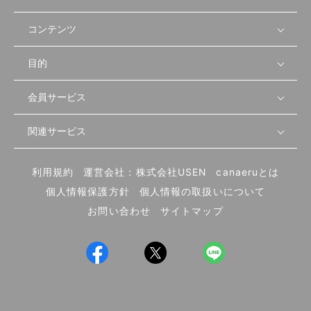
コンテンツ
目的
無料開業相談
セミナーで学ぶ
会員サービス
店舗運営
物件を探す
セミナー情報
資金・手続き
関連サービス
会員登録
先輩開業者の声
セミナー動画
首都圏
物件
メルマガ設定
記事から学ぶ
セミナー協力一覧
大阪
飲食店サクセスガイド（外部サイト）
内装・設備
利用規約
運営会社：株式会社USEN
canaeruとは
ログイン
飲食店の始め方
北海道
開業・経営に関する記事
個人情報保護方針
個人情報の取扱いについて
食材・仕入れ
業態別の開業方法
東海
編集ポリシー
お問い合わせ
サイトマップ
集客・宣伝
その他
トレンド
UIターン開業特集
飲食店開業