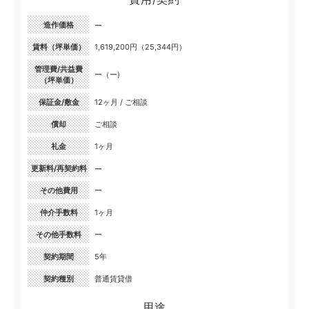
造作価格
ー
賃料（坪単価）
1,619,200円（25,344円）
管理費/共益費
ー（ー)
（坪単価）
保証金/敷金
12ヶ月 / ご相談
償却
ご相談
礼金
1ヶ月
更新料/再契約料
ー
その他費用
ー
仲介手数料
1ヶ月
その他手数料
ー
契約期間
5年
契約種別
普通賃貸借
用途