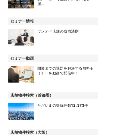
屋…
セミナー情報
ワンオペ店舗の成功法則
セミナー動画
開業までの課題を解決する無料セ
ミナーを動画で配信中！
店舗物件検索（首都圏）
ただいまの登録件数
12,373
件
店舗物件検索（大阪）