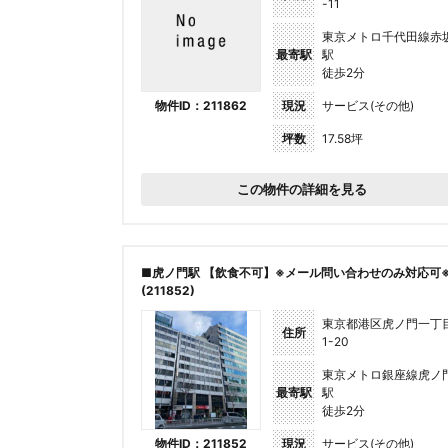
-11
東京メトロ千代田線赤
最寄駅
駅
徒歩2分
物件ID：211862
現況
サービス(その他)
坪数
17.58坪
この物件の詳細を見る
■虎ノ門駅 【飲食不可】※メール問い合わせのみ対応可
(211852)
東京都港区虎ノ門一丁
住所
1-20
東京メトロ銀座線虎ノ
最寄駅
駅
徒歩2分
物件ID：211852
現況
サービス(その他)