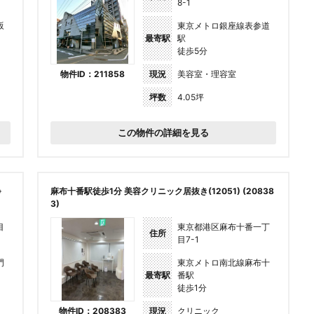
8-1
坂
東京メトロ銀座線表参道
最寄駅
駅
徒歩5分
物件ID：211858
現況
美容室・理容室
坪数
4.05坪
この物件の詳細を見る
※
麻布十番駅徒歩1分 美容クリニック居抜き(12051) (20838
3)
目
東京都港区麻布十番一丁
住所
目7-1
門
東京メトロ南北線麻布十
最寄駅
番駅
徒歩1分
物件ID：208383
現況
クリニック