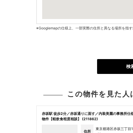
※Googlemapの仕様上、一部実際の住所と異なる場所を
検
この物件を見た人
赤坂駅 徒歩2分／赤坂通りに面す／内装美麗の事務所仕
物件【軽飲食程度相談】 (211862)
東京都港区赤坂三丁目1
住所