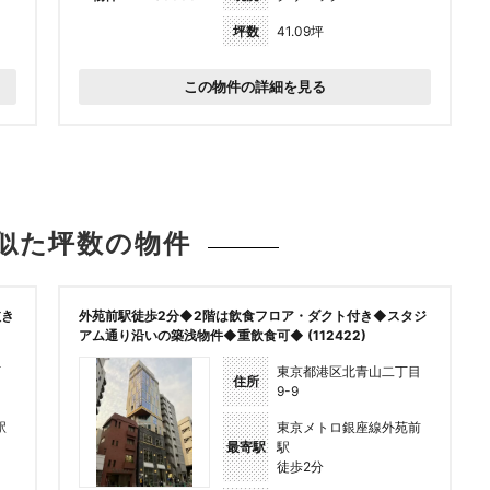
坪数
41.09坪
この物件の詳細を見る
似た坪数の
物件
抜き
外苑前駅徒歩2分◆2階は飲食フロア・ダクト付き◆スタジ
アム通り沿いの築浅物件◆重飲食可◆ (112422)
丁
東京都港区北青山二丁目
住所
9-9
駅
東京メトロ銀座線外苑前
最寄駅
駅
徒歩2分