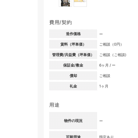
費用/契約
造作価格
ー
賃料（坪単価）
ご相談（0円）
管理費/共益費（坪単価）
ご相談（ご相談)
保証金/敷金
6ヶ月 / ー
償却
ご相談
礼金
1ヶ月
用途
物件の現況
ー
可能用途
指定あり