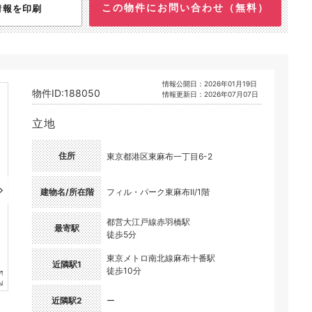
この物件にお問い合わせ（無料）
情報を印刷
情報公開日：2026年01月19日
物件ID:188050
情報更新日：2026年07月07日
立地
住所
東京都港区東麻布一丁目6-2
建物名/所在階
フィル・パーク東麻布Ⅱ/1階
都営大江戸線赤羽橋駅
最寄駅
徒歩5分
東京メトロ南北線麻布十番駅
近隣駅1
徒歩10分
近隣駅2
ー