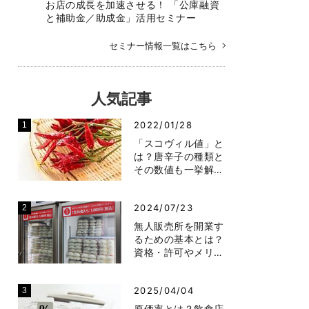
お店の成長を加速させる！ 「公庫融資
と補助金／助成金」活用セミナー
セミナー情報一覧はこちら
人気記事
2022/01/28
「スコヴィル値」と
は？唐辛子の種類と
その数値も一挙解…
2024/07/23
無人販売所を開業す
るための基本とは？
資格・許可やメリ…
2025/04/04
原価率とは？飲食店