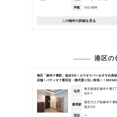
坪数
100.69坪
この物件の詳細を見る
港区の
港区「麻布十番駅」徒歩3分！カラオケバーおすすめ居
店舗！パティオ十番至近・雑式通り沿い角地！！(8334)
東京都港区麻布十番2
住所
目9-7
都営大江戸線麻布十番
最寄駅
徒歩3分
現況
ー