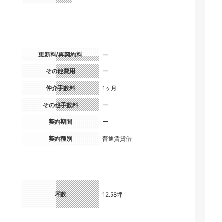
更新料/再契約料
ー
その他費用
ー
仲介手数料
1ヶ月
その他手数料
ー
契約期間
ー
契約種別
普通賃貸借
坪数
12.58坪