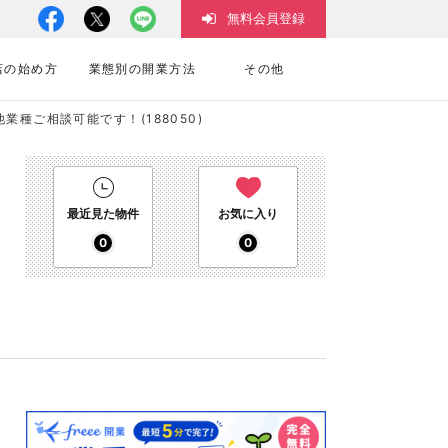
無料会員登録
店の始め方
業態別の開業方法
その他
種ご相談可能です！(188050)
最近見た物件
お気に入り
0
0