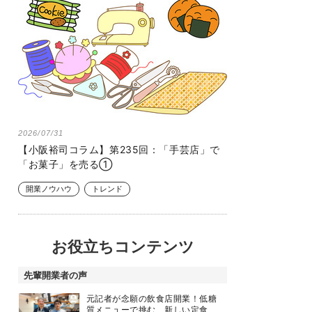
2026/07/31
【小阪裕司コラム】第235回：「手芸店」で
「お菓子」を売る①
開業ノウハウ
トレンド
お役立ちコンテンツ
先輩開業者の声
元記者が念願の飲食店開業！低糖
質メニューで挑む、新しい定食