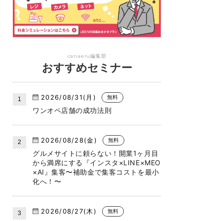
canaeru編集部
おすすめセミナー
2026/08/31(月)
無料
ワンオペ店舗の成功法則
2026/08/28(金)
無料
グルメサイトに頼らない！開業1ヶ月目
から満席にする『インスタ×LINE×MEO
×AI』集客〜補助金で集客コストを最小
化へ！〜
2026/08/27(木)
無料