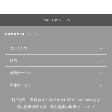
PAGETOPへ
canaeru
カナエル
コンテンツ
目的
無料開業相談
セミナーで学ぶ
会員サービス
店舗運営
物件を探す
セミナー情報
資金・手続き
関連サービス
会員登録
先輩開業者の声
セミナー動画
首都圏
物件
メルマガ設定
記事から学ぶ
セミナー協力一覧
大阪
飲食店サクセスガイド（外部サイト）
内装・設備
利用規約
運営会社：株式会社USEN
canaeruとは
ログイン
飲食店の始め方
北海道
開業・経営に関する記事
個人情報保護方針
個人情報の取扱いについて
食材・仕入れ