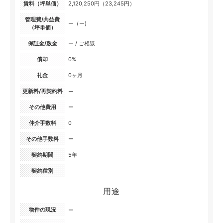
賃料（坪単価）
2,120,250円（23,245円）
管理費/共益費
ー（ー)
（坪単価）
保証金/敷金
ー / ご相談
償却
0%
礼金
0ヶ月
更新料/再契約料
ー
その他費用
ー
仲介手数料
0
その他手数料
ー
契約期間
5年
契約種別
用途
物件の現況
ー