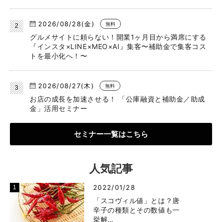
2026/08/28(金)
無料
グルメサイトに頼らない！開業1ヶ月目から満席にする
『インスタ×LINE×MEO×AI』集客〜補助金で集客コス
トを最小化へ！〜
2026/08/27(木)
無料
お店の成長を加速させる！ 「公庫融資と補助金／助成
金」活用セミナー
セミナー一覧はこちら
人気記事
2022/01/28
「スコヴィル値」とは？唐
辛子の種類とその数値も一
挙解…