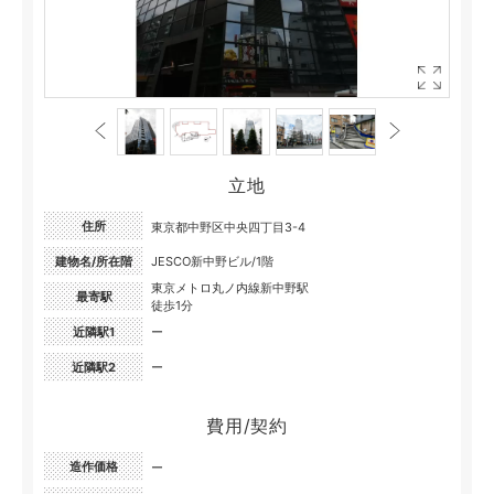
立地
住所
東京都中野区中央四丁目3-4
建物名/所在階
JESCO新中野ビル/1階
東京メトロ丸ノ内線新中野駅
最寄駅
徒歩1分
近隣駅1
ー
近隣駅2
ー
費用/契約
造作価格
ー