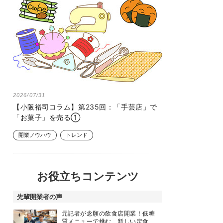
2026/07/31
【小阪裕司コラム】第235回：「手芸店」で
「お菓子」を売る①
開業ノウハウ
トレンド
お役立ちコンテンツ
先輩開業者の声
元記者が念願の飲食店開業！低糖
質メニューで挑む、新しい定食