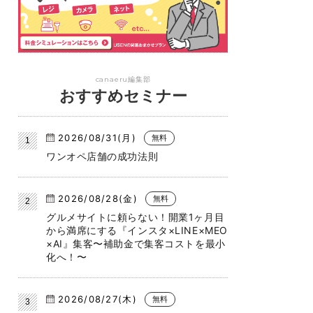
canaeru編集部
おすすめセミナー
2026/08/31(月)
無料
ワンオペ店舗の成功法則
2026/08/28(金)
無料
グルメサイトに頼らない！開業1ヶ月目
から満席にする『インスタ×LINE×MEO
×AI』集客〜補助金で集客コストを最小
化へ！〜
2026/08/27(木)
無料