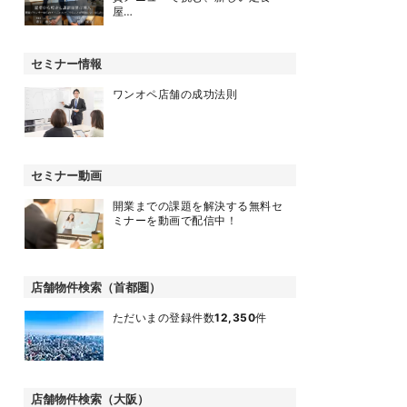
屋…
セミナー情報
ワンオペ店舗の成功法則
セミナー動画
開業までの課題を解決する無料セ
ミナーを動画で配信中！
店舗物件検索（首都圏）
ただいまの登録件数
12,350
件
店舗物件検索（大阪）