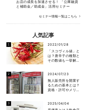
お店の成長を加速させる！ 「公庫融資
と補助金／助成金」活用セミナー
セミナー情報一覧はこちら
人気記事
2022/01/28
「スコヴィル値」と
は？唐辛子の種類と
その数値も一挙解…
2024/07/23
無人販売所を開業す
るための基本とは？
資格・許可やメリ…
2025/04/04
原価率とは？飲食店