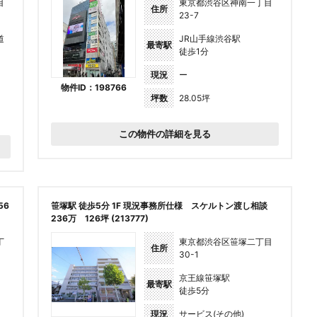
目
東京都渋谷区神南一丁目
住所
23-7
道
JR山手線渋谷駅
最寄駅
徒歩1分
現況
ー
物件ID：198766
坪数
28.05坪
この物件の詳細を見る
56
笹塚駅 徒歩5分 1F 現況事務所仕様 スケルトン渡し相談
236万 126坪 (213777)
丁
東京都渋谷区笹塚二丁目
住所
30-1
京王線笹塚駅
最寄駅
徒歩5分
現況
サービス(その他)