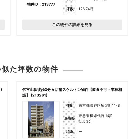
物件ID：213777
坪数
126.74坪
この物件の詳細を見る
の似た坪数の
物件
)
代官山駅徒歩3分★店舗スケルトン物件【飲食不可・業種相
談】 (213261)
住所
東京都渋谷区猿楽町11-8
東急東横線代官山駅
最寄駅
徒歩3分
現況
ー