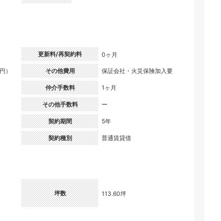
更新料/再契約料
0ヶ月
0円）
その他費用
保証会社・火災保険加入要
仲介手数料
1ヶ月
その他手数料
ー
契約期間
5年
契約種別
普通賃貸借
坪数
113.60坪