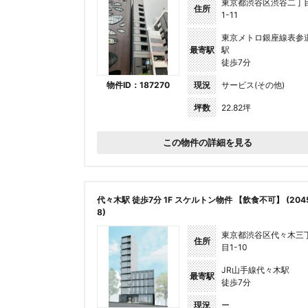
東京都渋谷区渋谷二丁
住所
1-11
東京メトロ銀座線表参
最寄駅
駅
徒歩7分
物件ID：187270
現況
サービス(その他)
坪数
22.82坪
この物件の詳細を見る
代々木駅 徒歩7分 1F スケルトン物件 【飲食不可】 (204
8)
東京都渋谷区代々木三
住所
目1-10
JR山手線代々木駅
最寄駅
徒歩7分
現況
ー