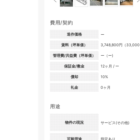
費用/契約
造作価格
ー
賃料（坪単価）
3,748,800円（33,00
管理費/共益費（坪単価）
ー（ー)
保証金/敷金
12ヶ月 / ー
償却
10%
礼金
0ヶ月
用途
物件の現況
サービス(その他)
可能用途
指定あり