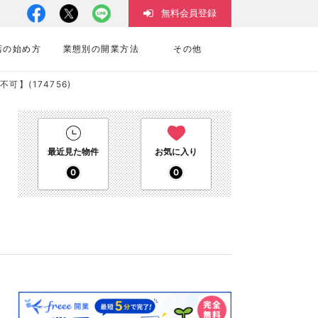
無料会員登録
店の始め方
業態別の開業方法
その他
可】(174756)
最近見た物件
お気に入り
0
0