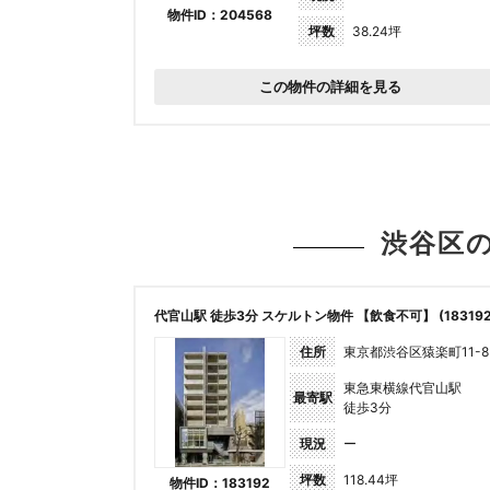
物件ID：204568
坪数
38.24坪
この物件の詳細を見る
渋谷区
代官山駅 徒歩3分 スケルトン物件 【飲食不可】 (183192
住所
東京都渋谷区猿楽町11-8
東急東横線代官山駅
最寄駅
徒歩3分
現況
ー
坪数
118.44坪
物件ID：183192