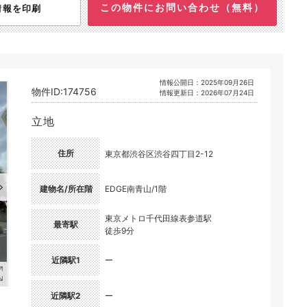
この物件にお問い合わせ（無料）
情報を印刷
情報公開日：2025年09月26日
物件ID:174756
情報更新日：2026年07月24日
立地
住所
東京都渋谷区渋谷四丁目2-12
建物名/所在階
EDGE南青山/1階
東京メトロ千代田線表参道駅
最寄駅
徒歩9分
近隣駅1
ー
近隣駅2
ー