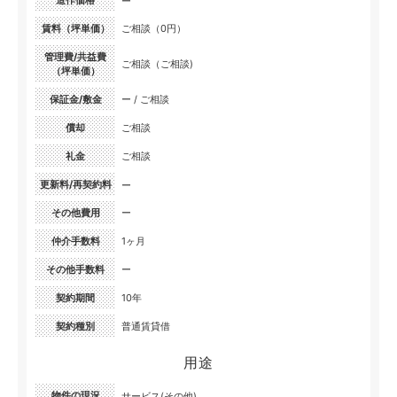
造作価格
ー
賃料（坪単価）
ご相談（0円）
管理費/共益費
ご相談（ご相談)
（坪単価）
保証金/敷金
ー / ご相談
償却
ご相談
礼金
ご相談
更新料/再契約料
ー
その他費用
ー
仲介手数料
1ヶ月
その他手数料
ー
契約期間
10年
契約種別
普通賃貸借
用途
物件の現況
サービス(その他)