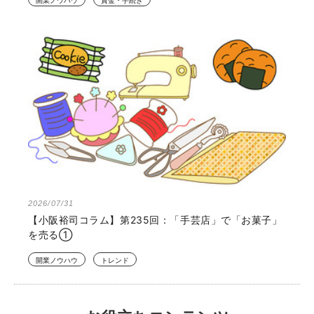
開業ノウハウ
資金・手続き
2026/07/31
【小阪裕司コラム】第235回：「手芸店」で「お菓子」
を売る①
開業ノウハウ
トレンド