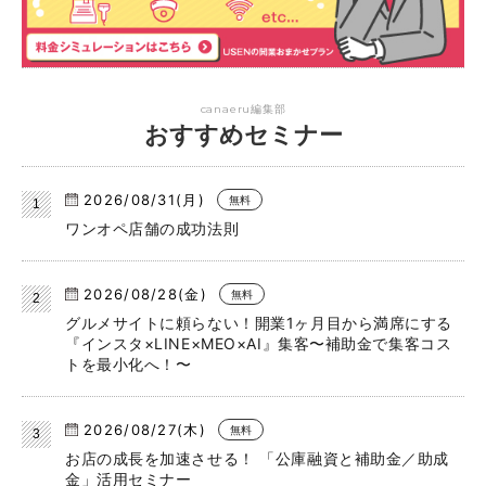
canaeru編集部
おすすめセミナー
2026/08/31(月)
無料
ワンオペ店舗の成功法則
2026/08/28(金)
無料
グルメサイトに頼らない！開業1ヶ月目から満席にする
『インスタ×LINE×MEO×AI』集客〜補助金で集客コス
トを最小化へ！〜
2026/08/27(木)
無料
お店の成長を加速させる！ 「公庫融資と補助金／助成
金」活用セミナー