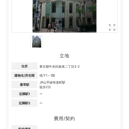
立地
住所
東京都中央区銀座二丁目3-2
建物名/所在階
地下1～1階
JR山手線有楽町駅
最寄駅
徒歩2分
近隣駅1
ー
近隣駅2
ー
費用/契約