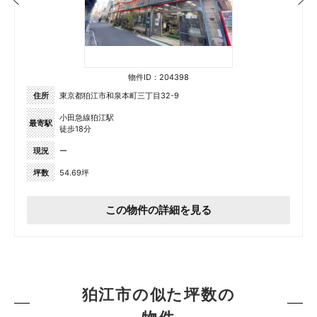
物件ID：204398
住所
東京都狛江市和泉本町三丁目32-9
小田急線狛江駅
最寄駅
徒歩18分
現況
ー
坪数
54.69坪
この物件の詳細を見る
狛江市の似た坪数の