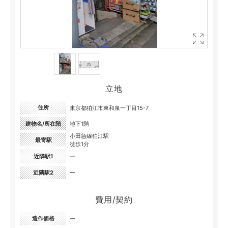
立地
住所
東京都狛江市東和泉一丁目15-7
建物名/所在階
地下1階
小田急線狛江駅
最寄駅
徒歩1分
近隣駅1
ー
近隣駅2
ー
費用/契約
造作価格
ー