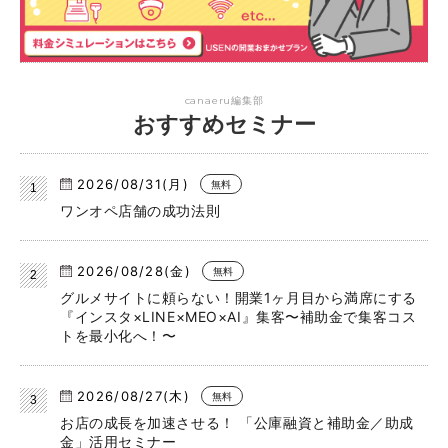
canaeru編集部
おすすめセミナー
2026/08/31(月)
無料
ワンオペ店舗の成功法則
2026/08/28(金)
無料
グルメサイトに頼らない！開業1ヶ月目から満席にする
『インスタ×LINE×MEO×AI』集客〜補助金で集客コス
トを最小化へ！〜
2026/08/27(木)
無料
お店の成長を加速させる！ 「公庫融資と補助金／助成
金」活用セミナー