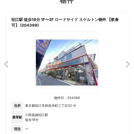
物件
狛江駅 徒歩18分 1F〜2F ロードサイド スケルトン物件 【飲食
可】 (204399)
物件ID：204399
住所
東京都狛江市和泉本町三丁目32-9
小田急線狛江駅
最寄駅
徒歩18分
現況
ー