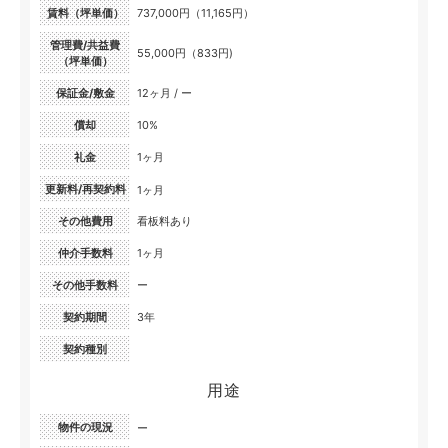
賃料（坪単価）
737,000円（11,165円）
管理費/共益費
55,000円（833円)
（坪単価）
保証金/敷金
12ヶ月 / ー
償却
10%
礼金
1ヶ月
更新料/再契約料
1ヶ月
その他費用
看板料あり
仲介手数料
1ヶ月
その他手数料
ー
契約期間
3年
契約種別
用途
物件の現況
ー