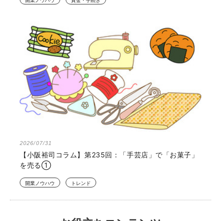
開業ノウハウ
資金・手続き
2026/07/31
【小阪裕司コラム】第235回：「手芸店」で「お菓子」
を売る①
開業ノウハウ
トレンド