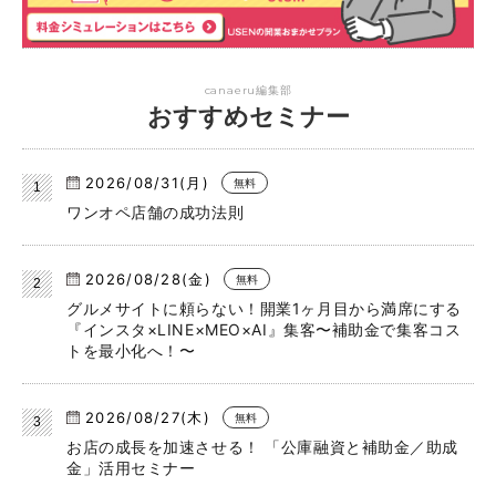
canaeru編集部
おすすめセミナー
2026/08/31(月)
無料
ワンオペ店舗の成功法則
2026/08/28(金)
無料
グルメサイトに頼らない！開業1ヶ月目から満席にする
『インスタ×LINE×MEO×AI』集客〜補助金で集客コス
トを最小化へ！〜
2026/08/27(木)
無料
お店の成長を加速させる！ 「公庫融資と補助金／助成
金」活用セミナー