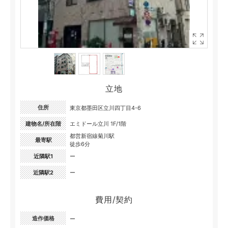
立地
住所
東京都墨田区立川四丁目4-6
建物名/所在階
エミドール立川 1F/1階
都営新宿線菊川駅
最寄駅
徒歩6分
近隣駅1
ー
近隣駅2
ー
費用/契約
造作価格
ー