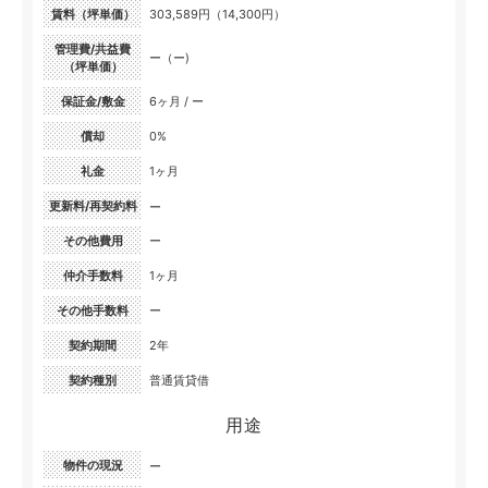
賃料（坪単価）
303,589円（14,300円）
管理費/共益費
ー（ー)
（坪単価）
保証金/敷金
6ヶ月 / ー
償却
0%
礼金
1ヶ月
更新料/再契約料
ー
その他費用
ー
仲介手数料
1ヶ月
その他手数料
ー
契約期間
2年
契約種別
普通賃貸借
用途
物件の現況
ー