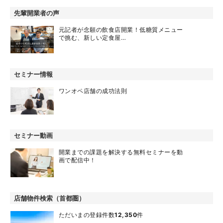
先輩開業者の声
元記者が念願の飲食店開業！低糖質メニュー
で挑む、新しい定食屋…
セミナー情報
ワンオペ店舗の成功法則
セミナー動画
開業までの課題を解決する無料セミナーを動
画で配信中！
店舗物件検索（首都圏）
ただいまの登録件数
12,350
件