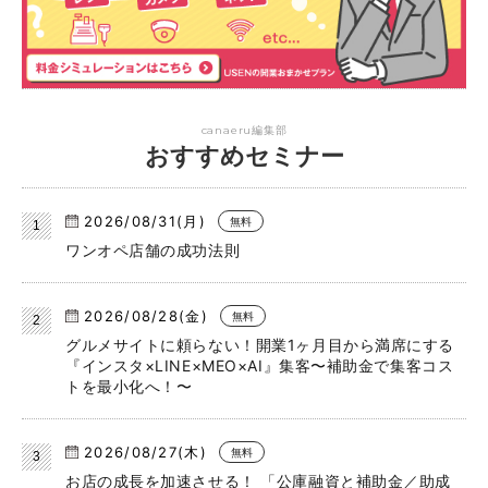
canaeru編集部
おすすめセミナー
2026/08/31(月)
無料
ワンオペ店舗の成功法則
2026/08/28(金)
無料
グルメサイトに頼らない！開業1ヶ月目から満席にする
『インスタ×LINE×MEO×AI』集客〜補助金で集客コス
トを最小化へ！〜
2026/08/27(木)
無料
お店の成長を加速させる！ 「公庫融資と補助金／助成