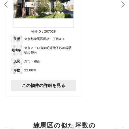
物件ID：207028
住所
東京都練馬区田柄二丁目4-4
東京メトロ有楽町線地下鉄赤塚駅
最寄駅
徒歩10分
現況
寿司・和食
坪数
22.06坪
この物件の詳細を見る
練馬区の似た坪数の