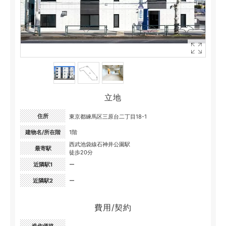
立地
住所
東京都練馬区三原台二丁目18-1
建物名/所在階
1階
西武池袋線石神井公園駅
最寄駅
徒歩20分
近隣駅1
ー
近隣駅2
ー
費用/契約