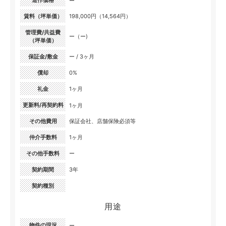
造作価格
ー
賃料（坪単価）
198,000円（14,564円）
管理費/共益費
ー（ー)
（坪単価）
保証金/敷金
ー / 3ヶ月
償却
0%
礼金
1ヶ月
更新料/再契約料
1ヶ月
その他費用
保証会社、店舗保険必須等
仲介手数料
1ヶ月
その他手数料
ー
契約期間
3年
契約種別
用途
物件の現況
ー