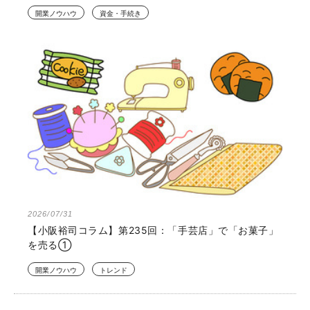
開業ノウハウ
資金・手続き
2026/07/31
【小阪裕司コラム】第235回：「手芸店」で「お菓子」
を売る①
開業ノウハウ
トレンド