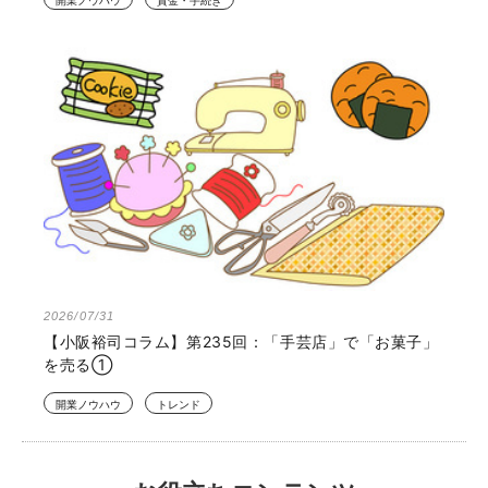
開業ノウハウ
資金・手続き
2026/07/31
【小阪裕司コラム】第235回：「手芸店」で「お菓子」
を売る①
開業ノウハウ
トレンド