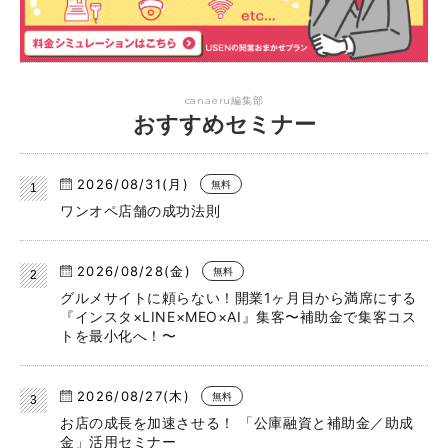
canaeru編集部
おすすめセミナー
2026/08/31(月)
無料
ワンオペ店舗の成功法則
2026/08/28(金)
無料
グルメサイトに頼らない！開業1ヶ月目から満席にする
『インスタ×LINE×MEO×AI』集客〜補助金で集客コス
トを最小化へ！〜
2026/08/27(木)
無料
お店の成長を加速させる！ 「公庫融資と補助金／助成
金」活用セミナー