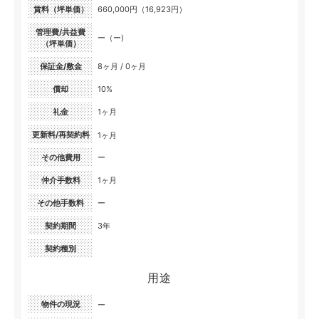
賃料（坪単価）
660,000円（16,923円）
管理費/共益費
ー（ー)
（坪単価）
保証金/敷金
8ヶ月 / 0ヶ月
償却
10%
礼金
1ヶ月
更新料/再契約料
1ヶ月
その他費用
ー
仲介手数料
1ヶ月
その他手数料
ー
契約期間
3年
契約種別
用途
物件の現況
ー