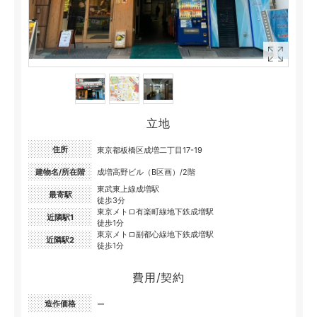
立地
住所
東京都板橋区成増二丁目17-19
建物名/所在階
成増高野ビル（B区画）/2階
東武東上線成増駅
最寄駅
徒歩3分
東京メトロ有楽町線地下鉄成増駅
近隣駅1
徒歩1分
東京メトロ副都心線地下鉄成増駅
近隣駅2
徒歩1分
費用/契約
造作価格
ー