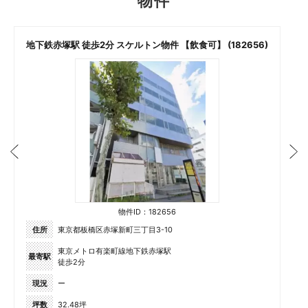
物件
地下鉄赤塚駅 徒歩2分 スケルトン物件 【飲食可】 (182656)
物件ID：182656
住所
東京都板橋区赤塚新町三丁目3-10
東京メトロ有楽町線地下鉄赤塚駅
最寄駅
徒歩2分
現況
ー
坪数
32.48坪