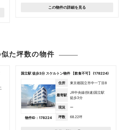
この物件の詳細を見る
の似た坪数の
物件
！
国立駅 徒歩3分 スケルトン物件 【飲食不可】 (178224)
住所
東京都国立市中一丁目8
二
JR中央線(快速)国立駅
最寄駅
徒歩3分
現況
ー
坪数
68.22坪
物件ID：178224