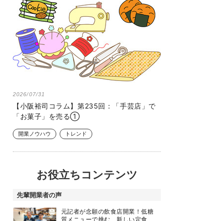
2026/07/31
【小阪裕司コラム】第235回：「手芸店」で
「お菓子」を売る①
開業ノウハウ
トレンド
お役立ちコンテンツ
先輩開業者の声
元記者が念願の飲食店開業！低糖
質メニューで挑む、新しい定食