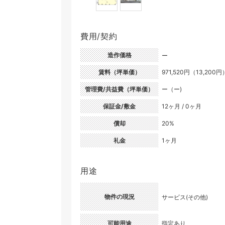
費用/契約
造作価格
ー
賃料（坪単価）
971,520円（13,200円
管理費/共益費（坪単価）
ー（ー)
保証金/敷金
12ヶ月 / 0ヶ月
償却
20%
礼金
1ヶ月
用途
物件の現況
サービス(その他)
可能用途
指定あり