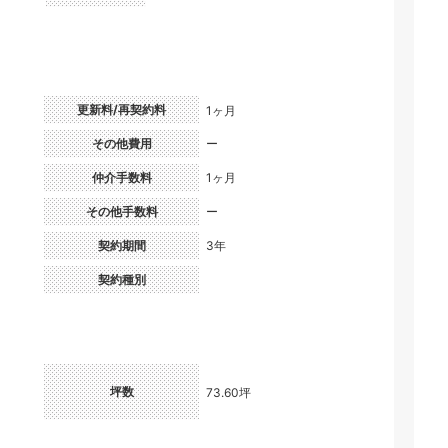
更新料/再契約料
1ヶ月
）
その他費用
ー
仲介手数料
1ヶ月
その他手数料
ー
契約期間
3年
契約種別
坪数
73.60坪