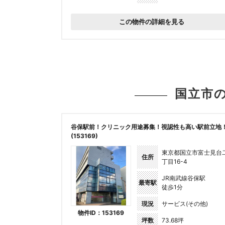
この物件の詳細を見る
国立市
谷保駅前！クリニック用途募集！視認性も高い駅前立地
(153169)
東京都国立市富士見台
住所
丁目16-4
JR南武線谷保駅
最寄駅
徒歩1分
現況
サービス(その他)
物件ID：153169
坪数
73.68坪