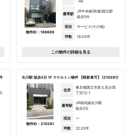
-46
JR中央線(快速)国立駅
最寄駅
徒歩5分
現況
サービス(その他)
物件ID：189689
坪数
18.00坪
この物件の詳細を見る
件
矢川駅 徒歩2分 1F スケルトン物件 【軽飲食可】 (210281)
東京都国立市富士見台四
住所
0
丁目12-1
JR南武線矢川駅
最寄駅
徒歩2分
現況
ー
物件ID：210281
坪数
22.53坪