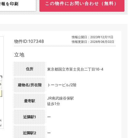
この物件にお問い合わせ（無料）
情報を印刷
情報公開日：2023年12月11日
物件ID:107348
情報更新日：2026年06月02日
立地
住所
東京都国立市富士見台二丁目16-4
建物名/所在階
トーコービル/2階
JR南武線谷保駅
最寄駅
徒歩1分
近隣駅1
ー
近隣駅2
ー