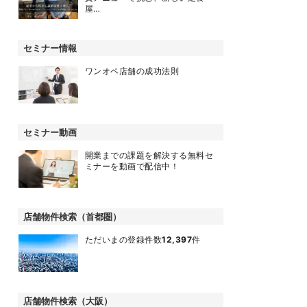
屋…
セミナー情報
ワンオペ店舗の成功法則
セミナー動画
開業までの課題を解決する無料セ
ミナーを動画で配信中！
店舗物件検索（首都圏）
ただいまの登録件数
12,397
件
店舗物件検索（大阪）