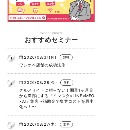
canaeru編集部
おすすめセミナー
2026/08/31(月)
無料
ワンオペ店舗の成功法則
2026/08/28(金)
無料
グルメサイトに頼らない！開業1ヶ月目
から満席にする『インスタ×LINE×MEO
×AI』集客〜補助金で集客コストを最小
化へ！〜
2026/08/27(木)
無料