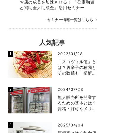
お店の成長を加速させる！ 「公庫融資
と補助金／助成金」活用セミナー
セミナー情報一覧はこちら
人気記事
2022/01/28
「スコヴィル値」と
は？唐辛子の種類と
その数値も一挙解…
2024/07/23
無人販売所を開業す
るための基本とは？
資格・許可やメリ…
2025/04/04
原価率とは？飲食店