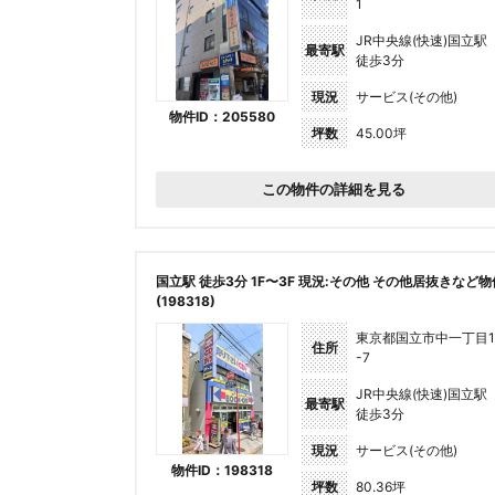
1
JR中央線(快速)国立駅
最寄駅
徒歩3分
現況
サービス(その他)
物件ID：205580
坪数
45.00坪
この物件の詳細を見る
国立駅 徒歩3分 1F〜3F 現況:その他 その他居抜きなど物
(198318)
東京都国立市中一丁目1
住所
-7
JR中央線(快速)国立駅
最寄駅
徒歩3分
現況
サービス(その他)
物件ID：198318
坪数
80.36坪