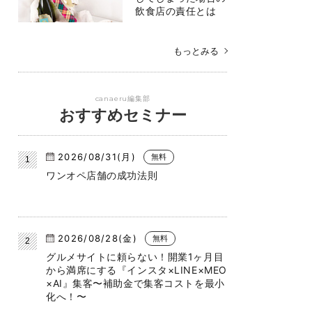
飲食店の責任とは
もっとみる
canaeru編集部
おすすめセミナー
2026/08/31(月)
無料
ワンオペ店舗の成功法則
2026/08/28(金)
無料
グルメサイトに頼らない！開業1ヶ月目
から満席にする『インスタ×LINE×MEO
×AI』集客〜補助金で集客コストを最小
化へ！〜