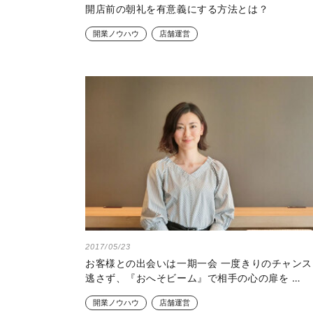
開店前の朝礼を有意義にする方法とは？
開業ノウハウ
店舗運営
2017/05/23
お客様との出会いは一期一会 一度きりのチャンス
逃さず、『おへそビーム』で相手の心の扉を …
開業ノウハウ
店舗運営