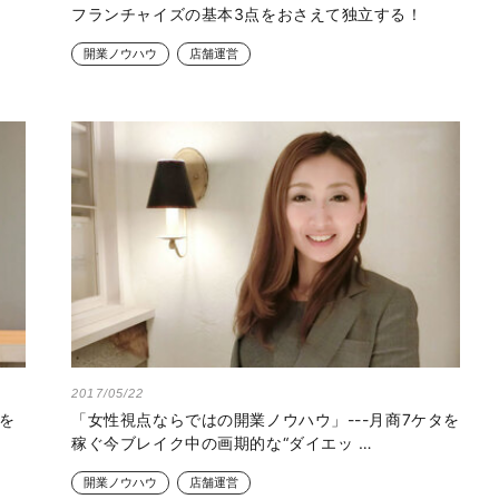
フランチャイズの基本3点をおさえて独立する！
開業ノウハウ
店舗運営
2017/05/22
を
「女性視点ならではの開業ノウハウ」---月商7ケタを
稼ぐ今ブレイク中の画期的な“ダイエッ …
開業ノウハウ
店舗運営