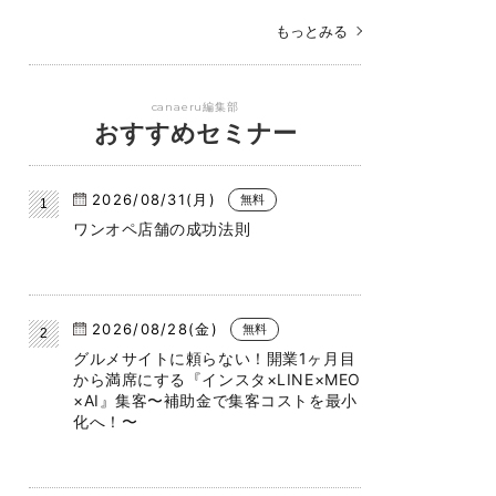
もっとみる
canaeru編集部
おすすめセミナー
2026/08/31(月)
無料
ワンオペ店舗の成功法則
2026/08/28(金)
無料
グルメサイトに頼らない！開業1ヶ月目
から満席にする『インスタ×LINE×MEO
×AI』集客〜補助金で集客コストを最小
化へ！〜