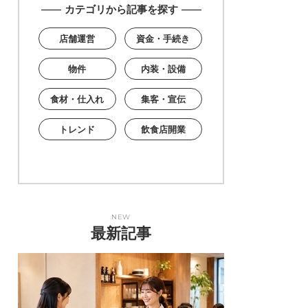
カテゴリから記事を探す
店舗運営
資金・手続き
物件
内装・設備
食材・仕入れ
集客・宣伝
トレンド
飲食店開業
NEW
最新記事