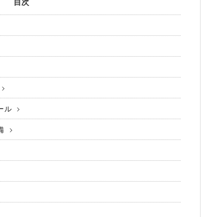
目次
ール
備