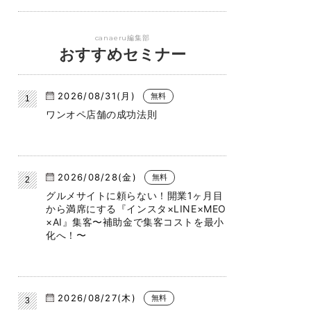
canaeru編集部
おすすめセミナー
2026/08/31(月)
無料
ワンオペ店舗の成功法則
2026/08/28(金)
無料
グルメサイトに頼らない！開業1ヶ月目
から満席にする『インスタ×LINE×MEO
×AI』集客〜補助金で集客コストを最小
化へ！〜
2026/08/27(木)
無料