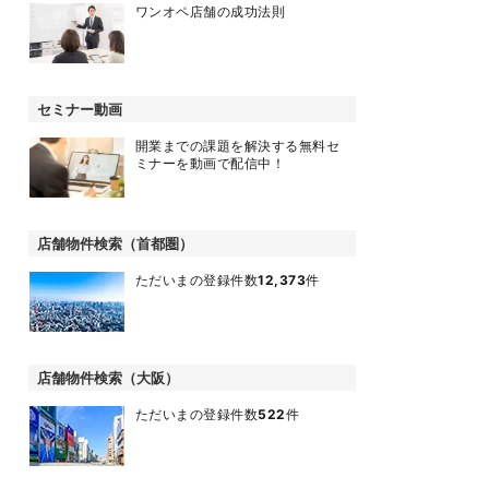
ワンオペ店舗の成功法則
セミナー動画
開業までの課題を解決する無料セ
ミナーを動画で配信中！
店舗物件検索（首都圏）
ただいまの登録件数
12,373
件
店舗物件検索（大阪）
ただいまの登録件数
522
件