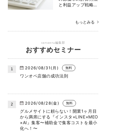
と利益アップ戦略…
もっとみる
canaeru編集部
おすすめセミナー
2026/08/31(月)
無料
ワンオペ店舗の成功法則
2026/08/28(金)
無料
グルメサイトに頼らない！開業1ヶ月目
から満席にする『インスタ×LINE×MEO
×AI』集客〜補助金で集客コストを最小
化へ！〜