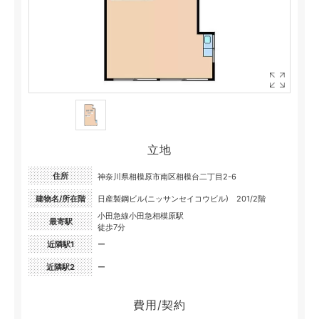
立地
住所
神奈川県相模原市南区相模台二丁目2-6
建物名/所在階
日産製鋼ビル(ニッサンセイコウビル) 201/2階
小田急線小田急相模原駅
最寄駅
徒歩7分
近隣駅1
ー
近隣駅2
ー
費用/契約