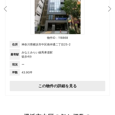
物件ID：118868
住所
神奈川県横浜市中区南仲通二丁目25-2
みなとみらい線馬車道駅
最寄駅
徒歩4分
現況
ー
坪数
43.90坪
この物件の詳細を見る