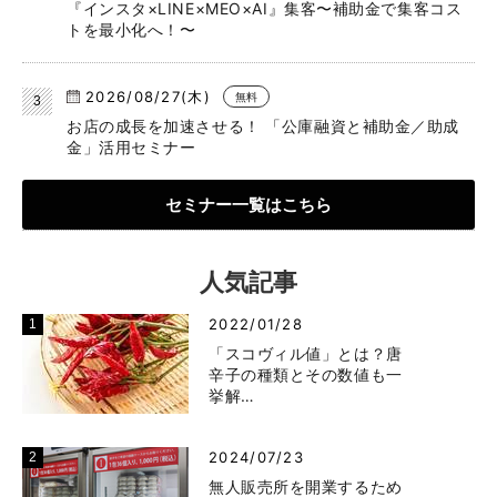
『インスタ×LINE×MEO×AI』集客〜補助金で集客コス
トを最小化へ！〜
2026/08/27(木)
無料
お店の成長を加速させる！ 「公庫融資と補助金／助成
金」活用セミナー
セミナー一覧はこちら
人気記事
2022/01/28
「スコヴィル値」とは？唐
辛子の種類とその数値も一
挙解…
2024/07/23
無人販売所を開業するため