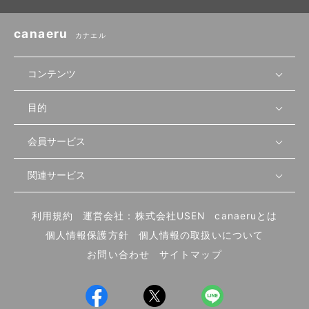
canaeru
カナエル
コンテンツ
目的
無料開業相談
セミナーで学ぶ
会員サービス
店舗運営
物件を探す
セミナー情報
資金・手続き
関連サービス
会員登録
先輩開業者の声
セミナー動画
首都圏
物件
メルマガ設定
記事から学ぶ
セミナー協力一覧
大阪
飲食店サクセスガイド（外部サイト）
内装・設備
利用規約
運営会社：株式会社USEN
canaeruとは
ログイン
飲食店の始め方
北海道
開業・経営に関する記事
個人情報保護方針
個人情報の取扱いについて
食材・仕入れ
業態別の開業方法
東海
編集ポリシー
お問い合わせ
サイトマップ
集客・宣伝
その他
トレンド
UIターン開業特集
飲食店開業