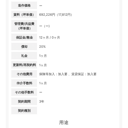
造作価格
ー
賃料（坪単価）
692,226円（17,812円）
管理費/共益費
ー（ー)
（坪単価）
保証金/敷金
12ヶ月 / 0ヶ月
償却
20%
礼金
1ヶ月
更新料/再契約料
1ヶ月
その他費用
保険等加入：加入要 、賃貸保証：加入要
仲介手数料
1ヶ月
その他手数料
ー
契約期間
3年
契約種別
用途