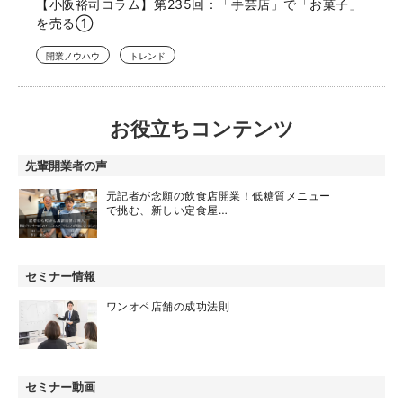
【小阪裕司コラム】第235回：「手芸店」で「お菓子」
を売る①
開業ノウハウ
トレンド
お役立ちコンテンツ
先輩開業者の声
元記者が念願の飲食店開業！低糖質メニュー
で挑む、新しい定食屋…
セミナー情報
ワンオペ店舗の成功法則
セミナー動画