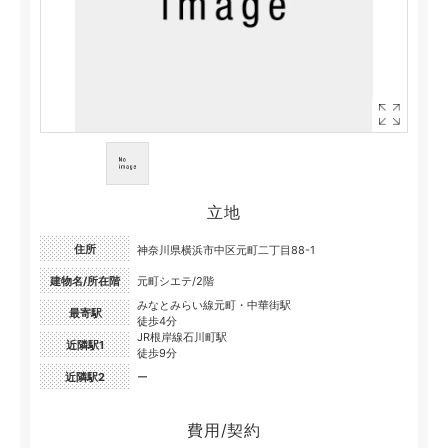
立地
住所
神奈川県横浜市中区元町二丁目88-1
建物名/所在階
元町シエテ/2階
みなとみらい線元町・中華街駅
最寄駅
徒歩4分
JR根岸線石川町駅
近隣駅1
徒歩9分
近隣駅2
ー
費用/契約