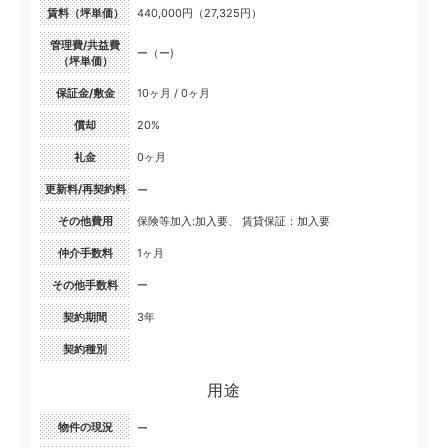
賃料（坪単価）
440,000円（27,325円）
管理費/共益費
ー（ー)
（坪単価）
保証金/敷金
10ヶ月 / 0ヶ月
償却
20%
礼金
0ヶ月
更新料/再契約料
ー
その他費用
保険等加入:加入要、 賃貸保証：加入要
仲介手数料
1ヶ月
その他手数料
ー
契約期間
3年
契約種別
用途
物件の現況
ー