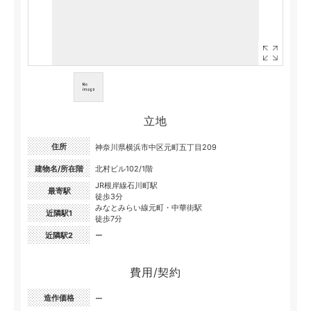
立地
住所
神奈川県横浜市中区元町五丁目209
建物名/所在階
北村ビル102/1階
JR根岸線石川町駅
最寄駅
徒歩3分
みなとみらい線元町・中華街駅
近隣駅1
徒歩7分
近隣駅2
ー
費用/契約
造作価格
ー