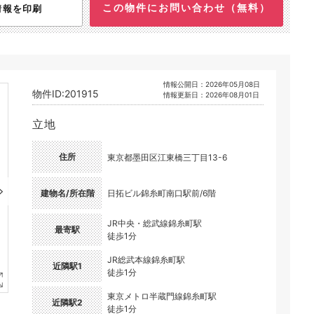
この物件にお問い合わせ（無料）
情報を印刷
情報公開日：2026年05月08日
物件ID:201915
情報更新日：2026年08月01日
立地
住所
東京都墨田区江東橋三丁目13-6
建物名/所在階
日拓ビル錦糸町南口駅前/6階
JR中央・総武線錦糸町駅
最寄駅
徒歩1分
JR総武本線錦糸町駅
近隣駅1
徒歩1分
東京メトロ半蔵門線錦糸町駅
近隣駅2
徒歩1分