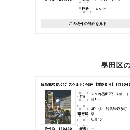
坪数
34.57坪
この物件の詳細を見る
墨田区
錦糸町駅 徒歩1分 スケルトン物件 【重飲食可】 (159349
東京都墨田区江東橋三丁
住所
目13-6
JR中央・総武線錦糸町
最寄駅
駅
徒歩1分
物件ID：159349
現況
ー