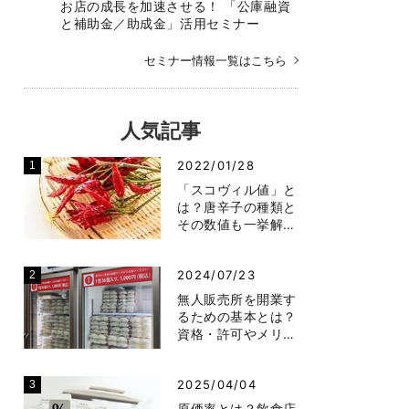
お店の成長を加速させる！ 「公庫融資
と補助金／助成金」活用セミナー
セミナー情報一覧はこちら
人気記事
2022/01/28
「スコヴィル値」と
は？唐辛子の種類と
その数値も一挙解…
2024/07/23
無人販売所を開業す
るための基本とは？
資格・許可やメリ…
2025/04/04
原価率とは？飲食店