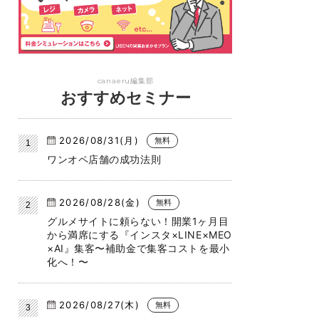
canaeru編集部
おすすめセミナー
2026/08/31(月)
無料
ワンオペ店舗の成功法則
2026/08/28(金)
無料
グルメサイトに頼らない！開業1ヶ月目
から満席にする『インスタ×LINE×MEO
×AI』集客〜補助金で集客コストを最小
化へ！〜
2026/08/27(木)
無料