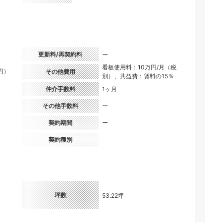
更新料/再契約料
ー
看板使用料：10万円/月（税
0円）
その他費用
別）、共益費：賃料の15％
仲介手数料
1ヶ月
その他手数料
ー
契約期間
ー
契約種別
坪数
53.22坪