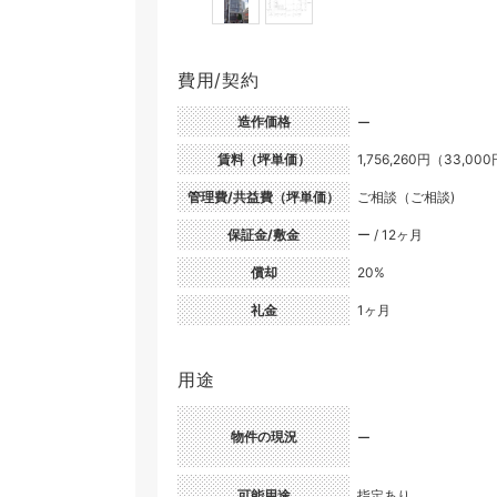
費用/契約
造作価格
ー
賃料（坪単価）
1,756,260円（33,00
管理費/共益費（坪単価）
ご相談（ご相談)
保証金/敷金
ー / 12ヶ月
償却
20%
礼金
1ヶ月
用途
物件の現況
ー
可能用途
指定あり