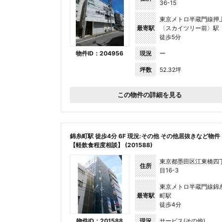
36-15
東京メトロ半蔵門線押
最寄駅
〈スカイツリー前〉駅
徒歩5分
物件ID：204956
現況
ー
坪数
52.32坪
この物件の詳細を見る
錦糸町駅 徒歩4分 6F 現況:その他 その他居抜きなど物件
【軽飲食程度相談】 (201588)
東京都墨田区江東橋四
住所
目16-3
東京メトロ半蔵門線錦
最寄駅
町駅
徒歩4分
物件ID：201588
現況
サービス(その他)