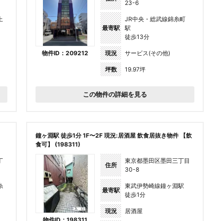
23-6
上
JR中央・総武線錦糸町
最寄駅
駅
徒歩13分
物件ID：209212
現況
サービス(その他)
坪数
19.97坪
この物件の詳細を見る
鐘ヶ淵駅 徒歩1分 1F〜2F 現況:居酒屋 飲食居抜き物件 【飲
食可】 (198311)
丁
東京都墨田区墨田三丁目
住所
30-8
糸
東武伊勢崎線鐘ヶ淵駅
最寄駅
徒歩1分
現況
居酒屋
物件ID：198311