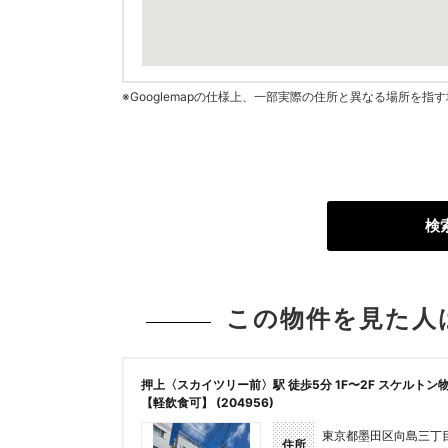
※Googlemapの仕様上、一部実際の住所と異なる場所を
検
この物件を見た人
押上〈スカイツリー前〉駅 徒歩5分 1F〜2F スケルトン
【軽飲食可】 (204956)
東京都墨田区向島三丁
住所