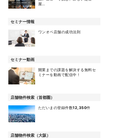
屋…
セミナー情報
ワンオペ店舗の成功法則
セミナー動画
開業までの課題を解決する無料セ
ミナーを動画で配信中！
店舗物件検索（首都圏）
ただいまの登録件数
12,350
件
店舗物件検索（大阪）