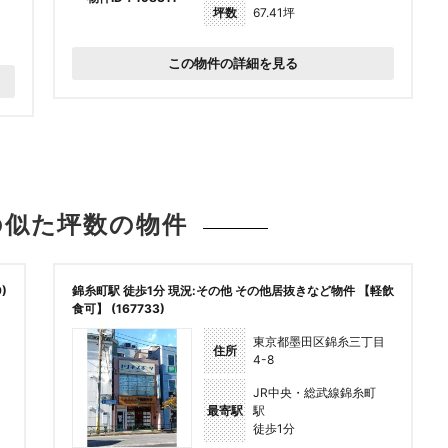
坪数
67.41坪
この物件の詳細を見る
の似た坪数の
物件
)
錦糸町駅 徒歩1分 現況:その他 その他居抜きなど物件 【軽飲
食可】 (167733)
東京都墨田区錦糸三丁目
住所
4-8
JR中央・総武線錦糸町
最寄駅
駅
徒歩1分