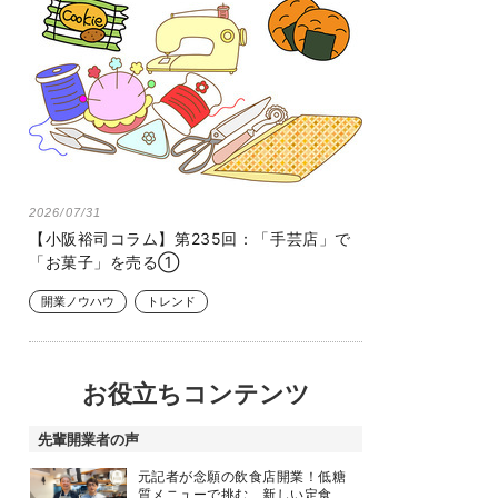
2026/07/31
【小阪裕司コラム】第235回：「手芸店」で
「お菓子」を売る①
開業ノウハウ
トレンド
お役立ちコンテンツ
先輩開業者の声
元記者が念願の飲食店開業！低糖
質メニューで挑む、新しい定食